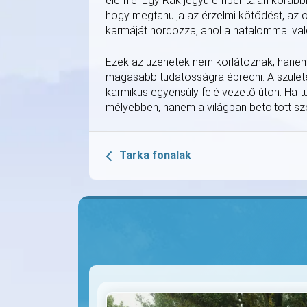
elérnie. Egy Rák jegyű ember talán korábbi
hogy megtanulja az érzelmi kötődést, az o
karmáját hordozza, ahol a hatalommal va
Ezek az üzenetek nem korlátoznak, hanem 
magasabb tudatosságra ébredni. A születés
karmikus egyensúly felé vezető úton. Ha 
mélyebben, hanem a világban betöltött sze
Tarka fonalak