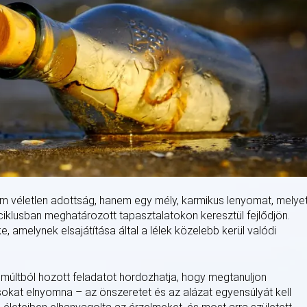
nem véletlen adottság, hanem egy mély, karmikus lenyomat, melye
tciklusban meghatározott tapasztalatokon keresztül fejlődjön.
, amelynek elsajátítása által a lélek közelebb kerül valódi
a múltból hozott feladatot hordozhatja, hogy megtanuljon
kat elnyomna – az önszeretet és az alázat egyensúlyát kell