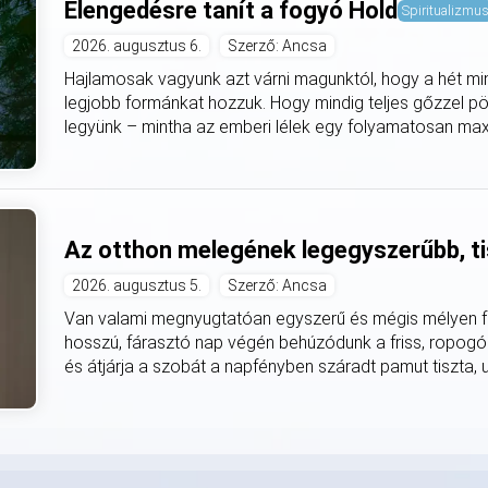
Elengedésre tanít a fogyó Hold
Spiritualizmu
2026. augusztus 6.
Szerző: Ancsa
Hajlamosak vagyunk azt várni magunktól, hogy a hét mi
legjobb formánkat hozzuk. Hogy mindig teljes gőzzel pö
legyünk – mintha az emberi lélek egy folyamatosan max
Az otthon melegének legegyszerűbb, ti
2026. augusztus 5.
Szerző: Ancsa
Van valami megnyugtatóan egyszerű és mégis mélyen fe
hosszú, fárasztó nap végén behúzódunk a friss, ropogó
és átjárja a szobát a napfényben száradt pamut tiszta, utá