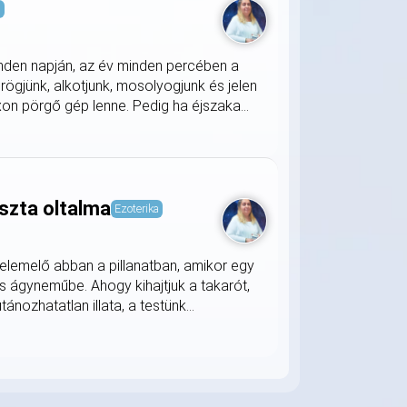
s
nden napján, az év minden percében a
rögjünk, alkotjunk, mosolyogjunk és jelen
on pörgő gép lenne. Pedig ha éjszaka...
szta oltalma
Ezoterika
lemelő abban a pillanatban, amikor egy
s ágyneműbe. Ahogy kihajtjuk a takarót,
nozhatatlan illata, a testünk...