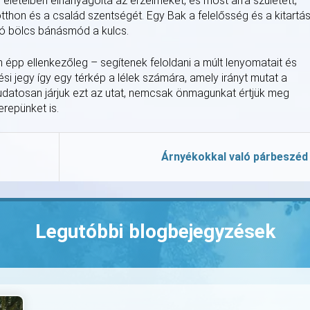
 életeiben elhanyagolta az érzelmeket, és most arra született,
tthon és a család szentségét. Egy Bak a felelősség és a kitartá
ló bölcs bánásmód a kulcs.
épp ellenkezőleg – segítenek feloldani a múlt lenyomatait és
i jegy így egy térkép a lélek számára, amely irányt mutat a
tudatosan járjuk ezt az utat, nemcsak önmagunkat értjük meg
repünket is.
Árnyékokkal való párbeszéd
Legutóbbi blogbejegyzések