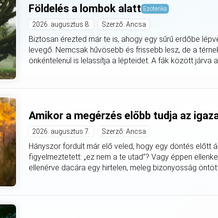
Földelés a lombok alatt
Ezoterika
2026. augusztus 8.
Szerző: Ancsa
Biztosan érezted már te is, ahogy egy sűrű erdőbe lépv
levegő. Nemcsak hűvösebb és frissebb lesz, de a térnek 
önkéntelenül is lelassítja a lépteidet. A fák között járva 
Amikor a megérzés előbb tudja az igaz
2026. augusztus 7.
Szerző: Ancsa
Hányszor fordult már elő veled, hogy egy döntés előtt á
figyelmeztetett: „ez nem a te utad”? Vagy éppen ellenke
ellenérve dacára egy hirtelen, meleg bizonyosság öntötte