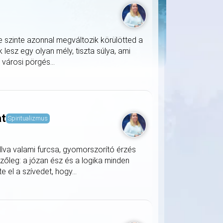
e szinte azonnal megváltozik körülötted a
lesz egy olyan mély, tiszta súlya, ami
a városi pörgés...
at
Spiritualizmus
llva valami furcsa, gyomorszorító érzés
zőleg: a józan ész és a logika minden
 el a szívedet, hogy...