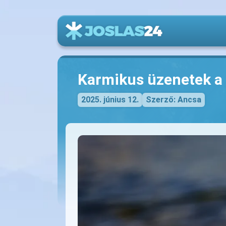
Karmikus üzenetek a 
2025. június 12.
Szerző: Ancsa