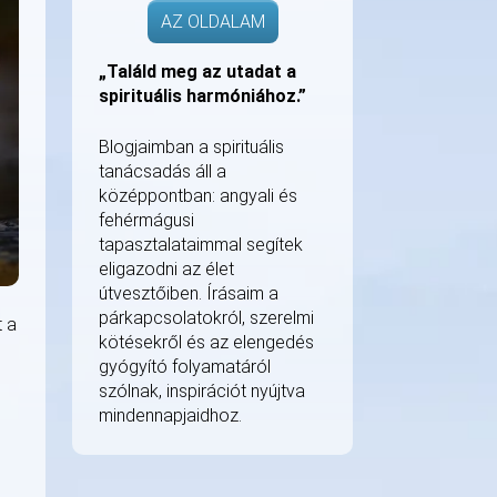
AZ OLDALAM
„Találd meg az utadat a
spirituális harmóniához.”
Blogjaimban a spirituális
tanácsadás áll a
középpontban: angyali és
fehérmágusi
tapasztalataimmal segítek
eligazodni az élet
útvesztőiben. Írásaim a
párkapcsolatokról, szerelmi
t a
kötésekről és az elengedés
gyógyító folyamatáról
szólnak, inspirációt nyújtva
mindennapjaidhoz.