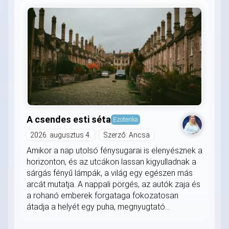
A csendes esti séta
Ezoterika
2026. augusztus 4.
Szerző: Ancsa
Amikor a nap utolsó fénysugarai is elenyésznek a
horizonton, és az utcákon lassan kigyulladnak a
sárgás fényű lámpák, a világ egy egészen más
arcát mutatja. A nappali pörgés, az autók zaja és
a rohanó emberek forgataga fokozatosan
átadja a helyét egy puha, megnyugtató...