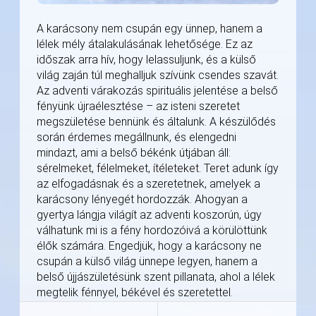
A karácsony nem csupán egy ünnep, hanem a
lélek mély átalakulásának lehetősége. Ez az
időszak arra hív, hogy lelassuljunk, és a külső
világ zaján túl meghalljuk szívünk csendes szavát.
Az adventi várakozás spirituális jelentése a belső
fényünk újraélesztése – az isteni szeretet
megszületése bennünk és általunk. A készülődés
során érdemes megállnunk, és elengedni
mindazt, ami a belső békénk útjában áll:
sérelmeket, félelmeket, ítéleteket. Teret adunk így
az elfogadásnak és a szeretetnek, amelyek a
karácsony lényegét hordozzák. Ahogyan a
gyertya lángja világít az adventi koszorún, úgy
válhatunk mi is a fény hordozóivá a körülöttünk
élők számára. Engedjük, hogy a karácsony ne
csupán a külső világ ünnepe legyen, hanem a
belső újjászületésünk szent pillanata, ahol a lélek
megtelik fénnyel, békével és szeretettel.