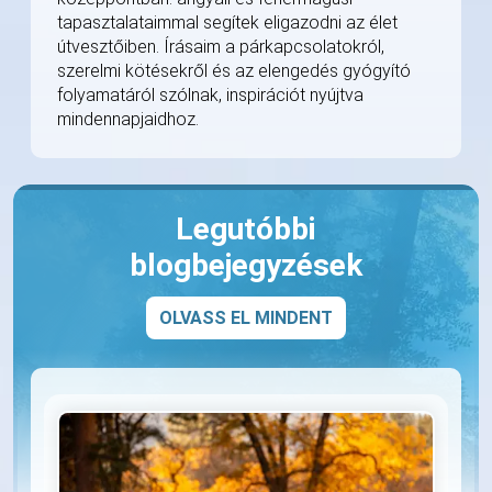
tapasztalataimmal segítek eligazodni az élet
útvesztőiben. Írásaim a párkapcsolatokról,
szerelmi kötésekről és az elengedés gyógyító
folyamatáról szólnak, inspirációt nyújtva
mindennapjaidhoz.
Legutóbbi
blogbejegyzések
OLVASS EL MINDENT