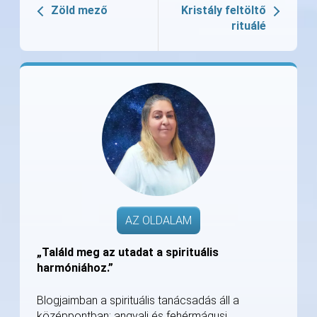
Zöld mező
Kristály feltöltő
rituálé
AZ OLDALAM
„Találd meg az utadat a spirituális
harmóniához.”
Blogjaimban a spirituális tanácsadás áll a
középpontban: angyali és fehérmágusi