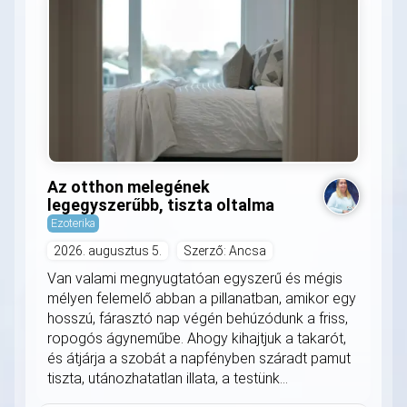
Az otthon melegének
legegyszerűbb, tiszta oltalma
Ezoterika
2026. augusztus 5.
Szerző: Ancsa
Van valami megnyugtatóan egyszerű és mégis
mélyen felemelő abban a pillanatban, amikor egy
hosszú, fárasztó nap végén behúzódunk a friss,
ropogós ágyneműbe. Ahogy kihajtjuk a takarót,
és átjárja a szobát a napfényben száradt pamut
tiszta, utánozhatatlan illata, a testünk...