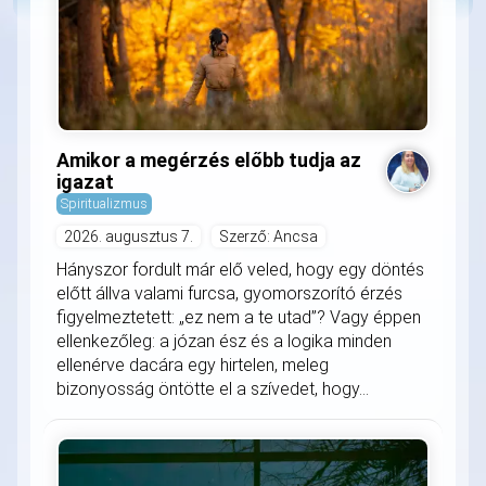
Amikor a megérzés előbb tudja az
igazat
Spiritualizmus
2026. augusztus 7.
Szerző: Ancsa
Hányszor fordult már elő veled, hogy egy döntés
előtt állva valami furcsa, gyomorszorító érzés
figyelmeztetett: „ez nem a te utad”? Vagy éppen
ellenkezőleg: a józan ész és a logika minden
ellenérve dacára egy hirtelen, meleg
bizonyosság öntötte el a szívedet, hogy...