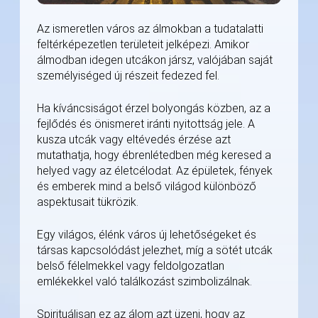
Az ismeretlen város az álmokban a tudatalatti
feltérképezetlen területeit jelképezi. Amikor
álmodban idegen utcákon jársz, valójában saját
személyiséged új részeit fedezed fel.
Ha kíváncsiságot érzel bolyongás közben, az a
fejlődés és önismeret iránti nyitottság jele. A
kusza utcák vagy eltévedés érzése azt
mutathatja, hogy ébrenlétedben még keresed a
helyed vagy az életcélodat. Az épületek, fények
és emberek mind a belső világod különböző
aspektusait tükrözik.
Egy világos, élénk város új lehetőségeket és
társas kapcsolódást jelezhet, míg a sötét utcák
belső félelmekkel vagy feldolgozatlan
emlékekkel való találkozást szimbolizálnak.
Spirituálisan ez az álom azt üzeni, hogy az