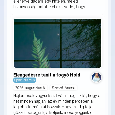
ellenérve dacára egy hirtelen, meleg
bizonyosság öntötte el a szívedet, hogy...
Elengedésre tanít a fogyó Hold
Spiritualizmus
2026. augusztus 6.
Szerző: Ancsa
Hajlamosak vagyunk azt várni magunktól, hogy a
hét minden napján, az év minden percében a
legjobb formánkat hozzuk. Hogy mindig teljes
gőzzel pörögjünk, alkotjunk, mosolyogjunk és