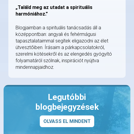
„Találd meg az utadat a spirituális
harmóniához.”
Blogjaimban a spirituális tanácsadás áll a
középpontban: angyali és fehérmágusi
tapasztalataimmal segítek eligazodni az élet
útvesztőiben. Írásaim a párkapcsolatokról,
szerelmi kötésekről és az elengedés gyógyító
folyamatáról szólnak, inspirációt nyújtva
mindennapjaidhoz.
Legutóbbi
blogbejegyzések
OLVASS EL MINDENT