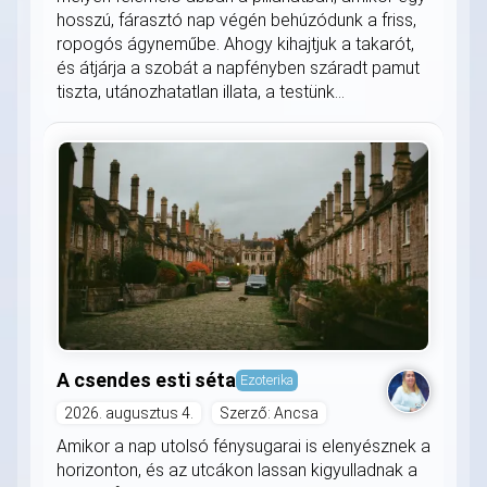
hosszú, fárasztó nap végén behúzódunk a friss,
ropogós ágyneműbe. Ahogy kihajtjuk a takarót,
és átjárja a szobát a napfényben száradt pamut
tiszta, utánozhatatlan illata, a testünk...
A csendes esti séta
Ezoterika
2026. augusztus 4.
Szerző: Ancsa
Amikor a nap utolsó fénysugarai is elenyésznek a
horizonton, és az utcákon lassan kigyulladnak a