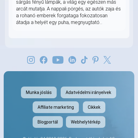
sárgás fényű lámpák, a világ egy egészen más
arcát mutatja. A nappali pörgés, az autók zaja és
a rohanó emberek forgataga fokozatosan
átadja a helyét egy puha, megnyugtató...
Munka jóslás
Adatvédelmi irányelvek
Affiliate marketing
Cikkek
Blogportál
Webhelytérkép