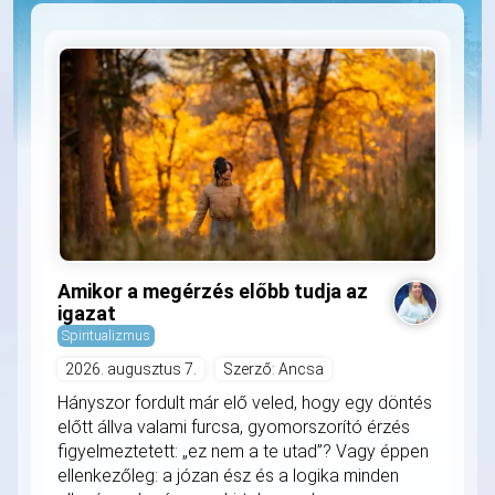
Amikor a megérzés előbb tudja az
igazat
Spiritualizmus
2026. augusztus 7.
Szerző: Ancsa
Hányszor fordult már elő veled, hogy egy döntés
előtt állva valami furcsa, gyomorszorító érzés
figyelmeztetett: „ez nem a te utad”? Vagy éppen
ellenkezőleg: a józan ész és a logika minden