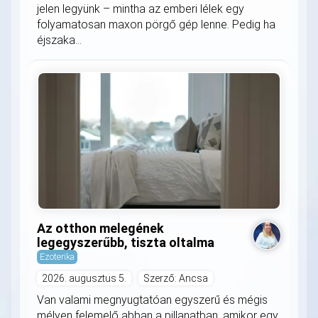
jelen legyünk – mintha az emberi lélek egy
folyamatosan maxon pörgő gép lenne. Pedig ha
éjszaka...
Az otthon melegének
legegyszerűbb, tiszta oltalma
Ezoterika
2026. augusztus 5.
Szerző: Ancsa
Van valami megnyugtatóan egyszerű és mégis
mélyen felemelő abban a pillanatban, amikor egy