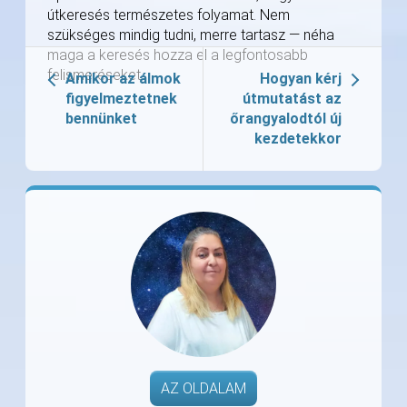
útkeresés természetes folyamat. Nem
szükséges mindig tudni, merre tartasz — néha
maga a keresés hozza el a legfontosabb
felismeréseket.
Amikor az álmok
Hogyan kérj
figyelmeztetnek
útmutatást az
bennünket
őrangyalodtól új
kezdetekkor
AZ OLDALAM