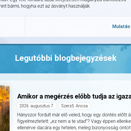
nt bármi, hogyha ezt az ásványt használják.
Mulatás
Legutóbbi blogbejegyzések
Amikor a megérzés előbb tudja az igaz
2026. augusztus 7.
Szerző: Ancsa
Hányszor fordult már elő veled, hogy egy döntés előtt á
figyelmeztetett: „ez nem a te utad”? Vagy éppen ellenke
ellenérve dacára egy hirtelen, meleg bizonyosság öntötte