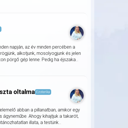
s
nden napján, az év minden percében a
rögjünk, alkotjunk, mosolyogjunk és jelen
on pörgő gép lenne. Pedig ha éjszaka...
szta oltalma
Ezoterika
lemelő abban a pillanatban, amikor egy
s ágyneműbe. Ahogy kihajtjuk a takarót,
nozhatatlan illata, a testünk...