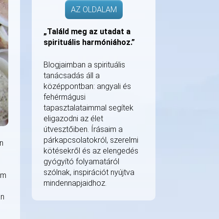
AZ OLDALAM
„Találd meg az utadat a
spirituális harmóniához.”
Blogjaimban a spirituális
tanácsadás áll a
középpontban: angyali és
fehérmágusi
tapasztalataimmal segítek
eligazodni az élet
útvesztőiben. Írásaim a
párkapcsolatokról, szerelmi
n
kötésekről és az elengedés
gyógyító folyamatáról
szólnak, inspirációt nyújtva
em
mindennapjaidhoz.
an
s