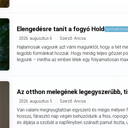
Elengedésre tanít a fogyó Hold
Spiritualizmu
2026. augusztus 6.
Szerző: Ancsa
Hajlamosak vagyunk azt várni magunktól, hogy a hét mi
legjobb formánkat hozzuk. Hogy mindig teljes gőzzel pö
legyünk – mintha az emberi lélek egy folyamatosan max
Az otthon melegének legegyszerűbb, ti
2026. augusztus 5.
Szerző: Ancsa
Van valami megnyugtatóan egyszerű és mégis mélyen fe
hosszú, fárasztó nap végén behúzódunk a friss, ropogó
és átjárja a szobát a napfényben száradt pamut tiszta, utá