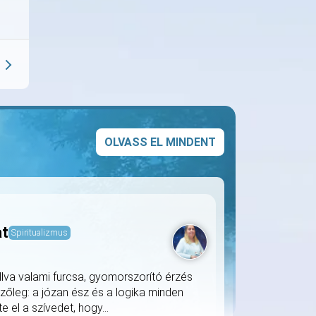
OLVASS EL MINDENT
at
Spiritualizmus
llva valami furcsa, gyomorszorító érzés
zőleg: a józan ész és a logika minden
 el a szívedet, hogy...