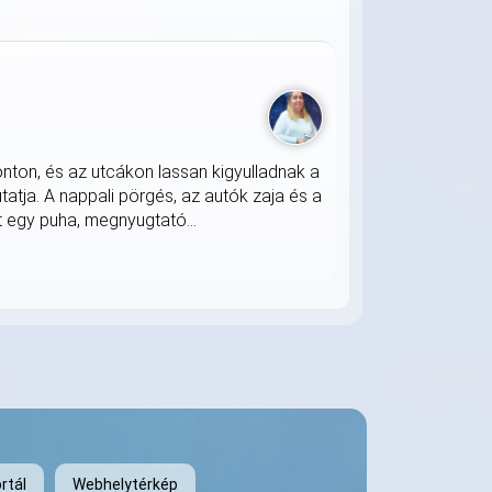
onton, és az utcákon lassan kigyulladnak a
atja. A nappali pörgés, az autók zaja és a
 egy puha, megnyugtató...
rtál
Webhelytérkép