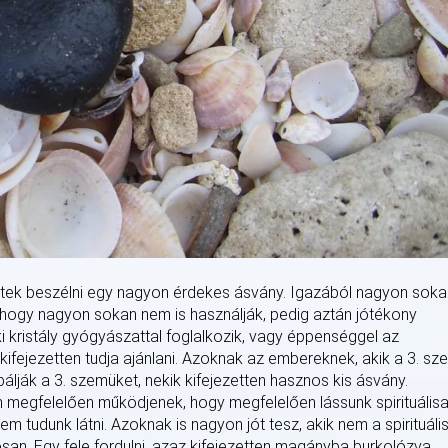
ktek beszélni egy nagyon érdekes ásvány. Igazából nagyon soka
s, hogy nagyon sokan nem is használják, pedig aztán jótékony
 kristály gyógyászattal foglalkozik, vagy éppenséggel az
ifejezetten tudja ajánlani. Azoknak az embereknek, akik a 3. sz
álják a 3. szemüket, nekik kifejezetten hasznos kis ásvány.
im megfelelően működjenek, hogy megfelelően lássunk spirituális
 tudunk látni. Azoknak is nagyon jót tesz, akik nem a spirituáli
san. Egy fele fordulni, azaz kifejezetten magányba burkolózva