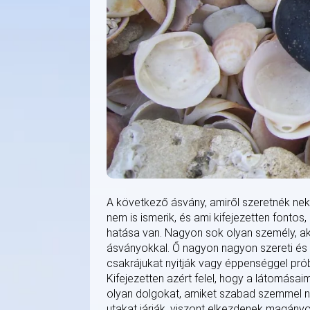
A következő ásvány, amiről szeretnék ne
nem is ismerik, és ami kifejezetten fonto
hatása van. Nagyon sok olyan személy, aki
ásványokkal. Ő nagyon nagyon szereti és k
csakrájukat nyitják vagy éppenséggel prób
Kifejezetten azért felel, hogy a látomása
olyan dolgokat, amiket szabad szemmel nem
utakat járják, viszont elkezdenek magányo