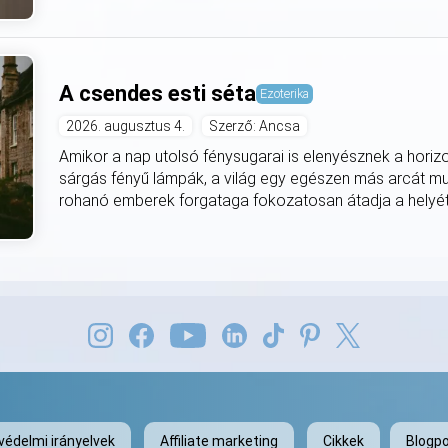
A csendes esti séta
Ezoterika
2026. augusztus 4.
Szerző: Ancsa
Amikor a nap utolsó fénysugarai is elenyésznek a horiz
sárgás fényű lámpák, a világ egy egészen más arcát mut
rohanó emberek forgataga fokozatosan átadja a helyét
védelmi irányelvek
Affiliate marketing
Cikkek
Blogpo