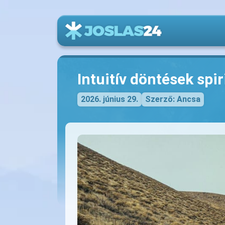
Intuitív döntések spir
2026. június 29.
Szerző: Ancsa