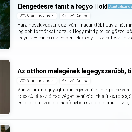
Elengedésre tanít a fogyó Hold
Spiritualizmu
2026. augusztus 6.
Szerző: Ancsa
Hajlamosak vagyunk azt várni magunktól, hogy a hét mi
legjobb formánkat hozzuk. Hogy mindig teljes gőzzel pö
legyünk – mintha az emberi lélek egy folyamatosan max
Az otthon melegének legegyszerűbb, ti
2026. augusztus 5.
Szerző: Ancsa
Van valami megnyugtatóan egyszerű és mégis mélyen fe
hosszú, fárasztó nap végén behúzódunk a friss, ropogó
és átjárja a szobát a napfényben száradt pamut tiszta, utá