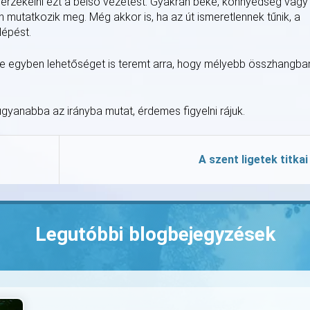
n érzékelni ezt a belső vezetést. Gyakran béke, könnyedség vagy
utatkozik meg. Még akkor is, ha az út ismeretlennek tűnik, a
lépést.
 de egyben lehetőséget is teremt arra, hogy mélyebb összhangba
ugyanabba az irányba mutat, érdemes figyelni rájuk.
A szent ligetek titkai
Legutóbbi blogbejegyzések