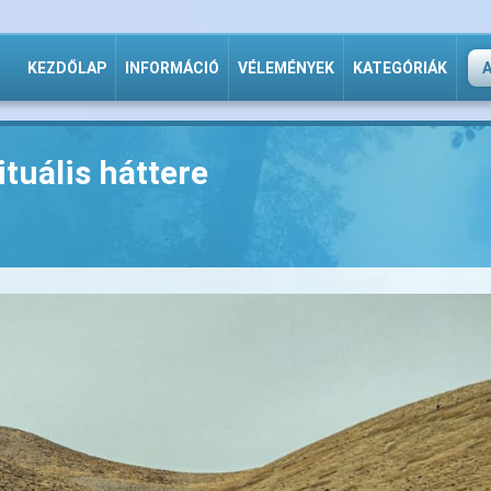
KEZDŐLAP
INFORMÁCIÓ
VÉLEMÉNYEK
KATEGÓRIÁK
ituális háttere