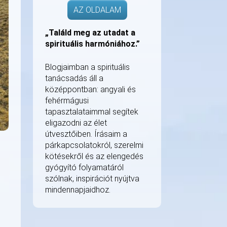
AZ OLDALAM
„Találd meg az utadat a
spirituális harmóniához.”
Blogjaimban a spirituális
tanácsadás áll a
középpontban: angyali és
fehérmágusi
tapasztalataimmal segítek
eligazodni az élet
útvesztőiben. Írásaim a
párkapcsolatokról, szerelmi
kötésekről és az elengedés
gyógyító folyamatáról
szólnak, inspirációt nyújtva
mindennapjaidhoz.