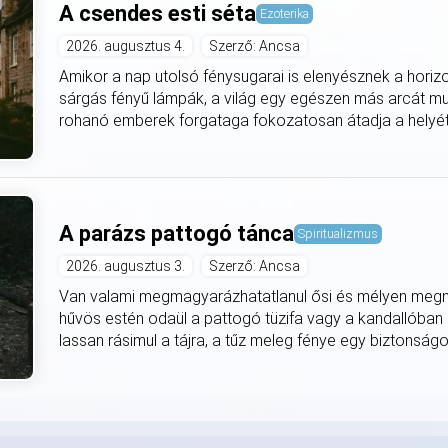
A csendes esti séta
Ezoterika
2026. augusztus 4.
Szerző: Ancsa
Amikor a nap utolsó fénysugarai is elenyésznek a horiz
sárgás fényű lámpák, a világ egy egészen más arcát mut
rohanó emberek forgataga fokozatosan átadja a helyét
A parázs pattogó tánca
Spiritualizmus
2026. augusztus 3.
Szerző: Ancsa
Van valami megmagyarázhatatlanul ősi és mélyen meg
hűvös estén odaül a pattogó tüzifa vagy a kandallóban
lassan rásimul a tájra, a tűz meleg fénye egy biztonságo