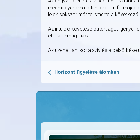
Az angyalok energiája segíthet tisztábba
megmagyarázhatatlan bizalom formájában m
lélek sokszor már felismerte a következő 
Az intuíció követése bátorságot igényel,
éljünk önmagunkkal.
Az üzenet: amikor a szív és a belső béke 
Horizont figyelése álomban