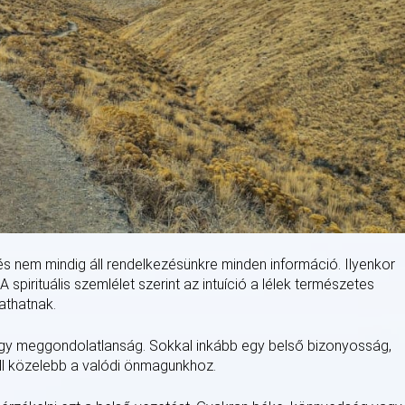
s nem mindig áll rendelkezésünkre minden információ. Ilyenkor
pirituális szemlélet szerint az intuíció a lélek természetes
athatnak.
 vagy meggondolatlanság. Sokkal inkább egy belső bizonyosság,
áll közelebb a valódi önmagunkhoz.