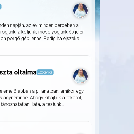
s
nden napján, az év minden percében a
rögjünk, alkotjunk, mosolyogjunk és jelen
on pörgő gép lenne. Pedig ha éjszaka...
szta oltalma
Ezoterika
lemelő abban a pillanatban, amikor egy
s ágyneműbe. Ahogy kihajtjuk a takarót,
nozhatatlan illata, a testünk...