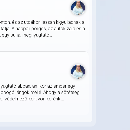
onton, és az utcákon lassan kigyulladnak a
atja. A nappali pörgés, az autók zaja és a
 egy puha, megnyugtató...
nyugtató abban, amikor az ember egy
 lobogó lángok mellé. Ahogy a sötétség
s, védelmező kört von körénk....