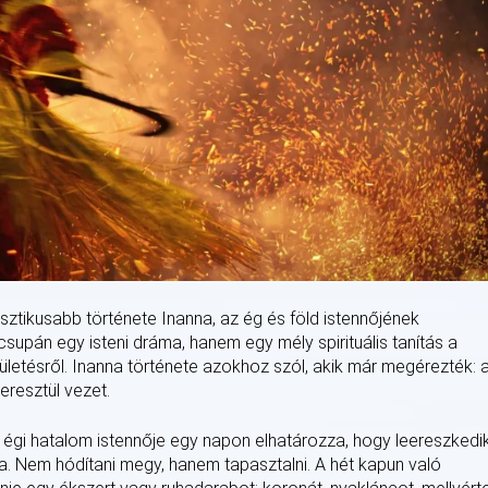
ztikusabb története Inanna, az ég és föld istennőjének
csupán egy isteni dráma, hanem egy mély spirituális tanítás a
zületésről. Inanna története azokhoz szól, akik már megérezték: 
eresztül vezet.
 égi hatalom istennője egy napon elhatározza, hogy leereszkedi
ba. Nem hódítani megy, hanem tapasztalni. A hét kapun való