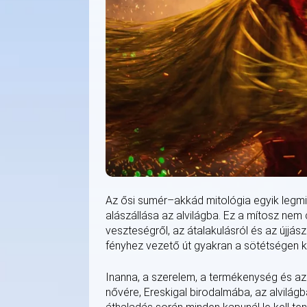
Az ősi sumér–akkád mitológia egyik legmis
alászállása az alvilágba. Ez a mítosz nem 
veszteségről, az átalakulásról és az újjás
fényhez vezető út gyakran a sötétségen k
Inanna, a szerelem, a termékenység és az
nővére, Ereskigal birodalmába, az alvilág