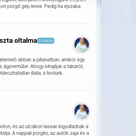
on pörgő gép lenne. Pedig ha éjszaka...
szta oltalma
Ezoterika
lemelő abban a pillanatban, amikor egy
s ágyneműbe. Ahogy kihajtjuk a takarót,
nozhatatlan illata, a testünk...
onton, és az utcákon lassan kigyulladnak a
atja. A nappali pörgés, az autók zaja és a