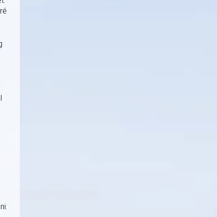
t.
rré
g
l
s
ni: