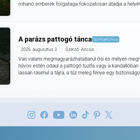
rohanó emberek forgataga fokozatosan átadja a helyét
A parázs pattogó tánca
Spiritualizmus
2026. augusztus 3.
Szerző: Ancsa
Van valami megmagyarázhatatlanul ősi és mélyen meg
hűvös estén odaül a pattogó tüzifa vagy a kandallóban
lassan rásimul a tájra, a tűz meleg fénye egy biztonságo