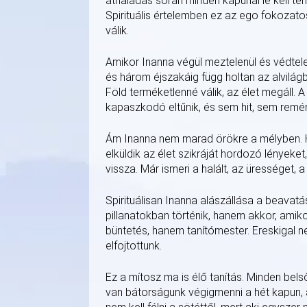
áthaladás során minden kapunál le kell ten
Spirituális értelemben ez az ego fokozatos 
válik.
Amikor Inanna végül meztelenül és védtelenü
és három éjszakáig függ holtan az alvilágb
Föld terméketlenné válik, az élet megáll. A 
kapaszkodó eltűnik, és sem hit, sem remén
Ám Inanna nem marad örökre a mélyben. Hű
elküldik az élet szikráját hordozó lényeke
vissza. Már ismeri a halált, az ürességet, a
Spirituálisan Inanna alászállása a beavatás
pillanatokban történik, hanem akkor, amik
büntetés, hanem tanítómester. Ereskigal n
elfojtottunk.
Ez a mítosz ma is élő tanítás. Minden bel
van bátorságunk végigmenni a hét kapun, a