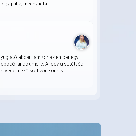
 egy puha, megnyugtató...
nyugtató abban, amikor az ember egy
 lobogó lángok mellé. Ahogy a sötétség
s, védelmező kört von körénk....