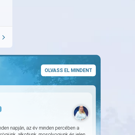
OLVASS EL MINDENT
s
nden napján, az év minden percében a
rögjünk, alkotjunk, mosolyogjunk és jelen