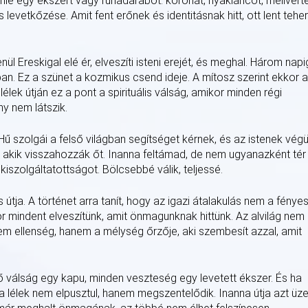
nie egy ékszert vagy ruhadarabot: koronát, nyakláncot, mellvérte
levetkőzése. Amit fent erőnek és identitásnak hitt, ott lent tehe
l Ereskigal elé ér, elveszíti isteni erejét, és meghal. Három napi
an. Ez a szünet a kozmikus csend ideje. A mítosz szerint ekkor a
lélek útján ez a pont a spirituális válság, amikor minden régi
y nem látszik.
 szolgái a felső világban segítséget kérnek, és az istenek végü
t, akik visszahozzák őt. Inanna feltámad, de nem ugyanazként tér
 kiszolgáltatottságot. Bölcsebbé válik, teljessé.
 útja. A történet arra tanít, hogy az igazi átalakulás nem a fénye
or mindent elveszítünk, amit önmagunknak hittünk. Az alvilág nem
em ellenség, hanem a mélység őrzője, aki szembesít azzal, amit
ső válság egy kapu, minden veszteség egy levetett ékszer. És ha
 lélek nem elpusztul, hanem megszentelődik. Inanna útja azt üze