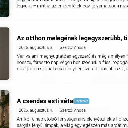
legyünk – mintha az emberi lélek egy folyamatosan max
Az otthon melegének legegyszerűbb, ti
2026. augusztus 5.
Szerző: Ancsa
Van valami megnyugtatóan egyszerű és mégis mélyen fe
hosszú, fárasztó nap végén behúzódunk a friss, ropogó
és átjárja a szobát a napfényben száradt pamut tiszta, utá
A csendes esti séta
Ezoterika
2026. augusztus 4.
Szerző: Ancsa
Amikor a nap utolsó fénysugarai is elenyésznek a horiz
sárgás fényű lámpák, a világ egy egészen más arcát mut