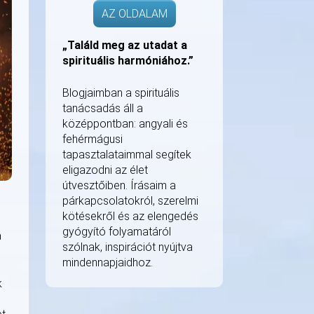
AZ OLDALAM
„Találd meg az utadat a
spirituális harmóniához.”
Blogjaimban a spirituális
tanácsadás áll a
középpontban: angyali és
fehérmágusi
tapasztalataimmal segítek
eligazodni az élet
útvesztőiben. Írásaim a
párkapcsolatokról, szerelmi
kötésekről és az elengedés
gyógyító folyamatáról
a
szólnak, inspirációt nyújtva
mindennapjaidhoz.
k