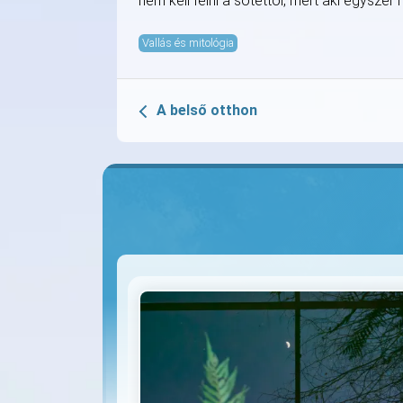
nem kell félni a sötéttől, mert aki egysz
Vallás és mitológia
A belső otthon