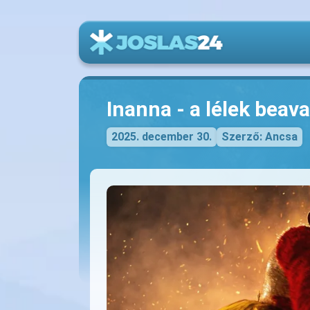
Inanna - a lélek beav
2025. december 30.
Szerző: Ancsa