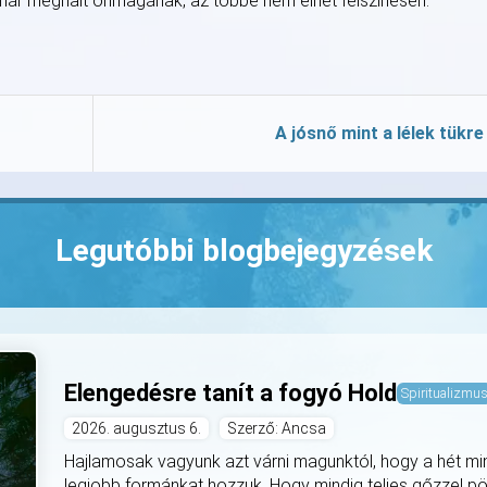
er már meghalt önmagának, az többé nem élhet felszínesen.
A jósnő mint a lélek tükre
Legutóbbi blogbejegyzések
Elengedésre tanít a fogyó Hold
Spiritualizmu
2026. augusztus 6.
Szerző: Ancsa
Hajlamosak vagyunk azt várni magunktól, hogy a hét mi
legjobb formánkat hozzuk. Hogy mindig teljes gőzzel pö