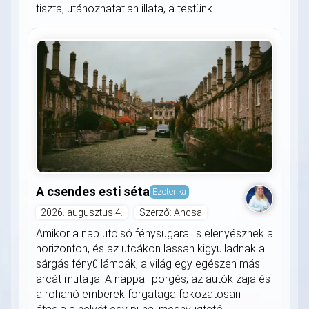
tiszta, utánozhatatlan illata, a testünk...
A csendes esti séta
Ezoterika
2026. augusztus 4.
Szerző: Ancsa
Amikor a nap utolsó fénysugarai is elenyésznek a
horizonton, és az utcákon lassan kigyulladnak a
sárgás fényű lámpák, a világ egy egészen más
arcát mutatja. A nappali pörgés, az autók zaja és
a rohanó emberek forgataga fokozatosan