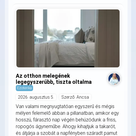
Az otthon melegének
legegyszerűbb, tiszta oltalma
Ezoterika
2026. augusztus 5.
Szerző: Ancsa
Van valami megnyugtatóan egyszerű és mégis
mélyen felemelő abban a pillanatban, amikor egy
hosszú, fárasztó nap végén behúzódunk a friss,
ropogós ágyneműbe. Ahogy kihajtjuk a takarót,
és átjárja a szobát a napfényben száradt pamut