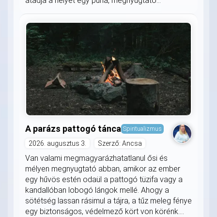
átadja a helyét egy puha, megnyugtató...
A parázs pattogó tánca
Spiritualizmus
2026. augusztus 3.
Szerző: Ancsa
Van valami megmagyarázhatatlanul ősi és
mélyen megnyugtató abban, amikor az ember
egy hűvös estén odaül a pattogó tüzifa vagy a
kandallóban lobogó lángok mellé. Ahogy a
sötétség lassan rásimul a tájra, a tűz meleg fénye
egy biztonságos, védelmező kört von körénk....