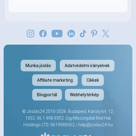
Munka jóslás
Adatvédelmi irányelvek
Affiliate marketing
Cikkek
Blogportál
Webhelytérkép
©
Jóslás24
2010-2026. Budapest, Károly krt. 12,
1052.
06 1 998 9352
. Ügyfélszolgálat Red Hat
Holdings LTD: 0619989352 /
help@joslas24.hu