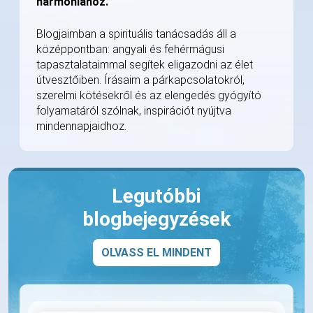
harmóniához.”
Blogjaimban a spirituális tanácsadás áll a
középpontban: angyali és fehérmágusi
tapasztalataimmal segítek eligazodni az élet
útvesztőiben. Írásaim a párkapcsolatokról,
szerelmi kötésekről és az elengedés gyógyító
folyamatáról szólnak, inspirációt nyújtva
mindennapjaidhoz.
Legutóbbi
blogbejegyzések
OLVASS EL MINDENT