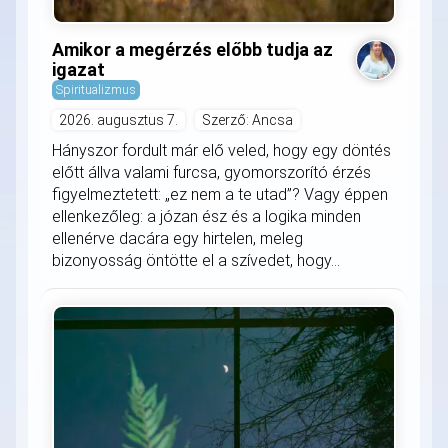
Amikor a megérzés előbb tudja az
igazat
Spiritualizmus
2026. augusztus 7.
Szerző: Ancsa
Hányszor fordult már elő veled, hogy egy döntés
előtt állva valami furcsa, gyomorszorító érzés
figyelmeztetett: „ez nem a te utad”? Vagy éppen
ellenkezőleg: a józan ész és a logika minden
ellenérve dacára egy hirtelen, meleg
bizonyosság öntötte el a szívedet, hogy...