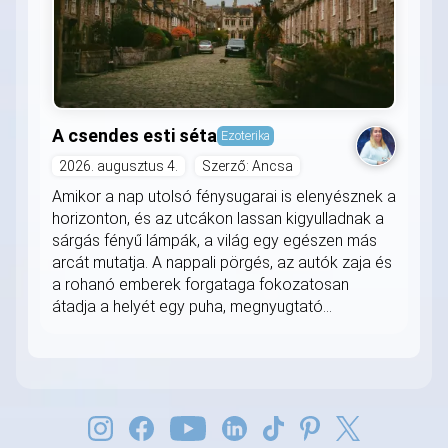
A csendes esti séta
Ezoterika
2026. augusztus 4.
Szerző: Ancsa
Amikor a nap utolsó fénysugarai is elenyésznek a
horizonton, és az utcákon lassan kigyulladnak a
sárgás fényű lámpák, a világ egy egészen más
arcát mutatja. A nappali pörgés, az autók zaja és
a rohanó emberek forgataga fokozatosan
átadja a helyét egy puha, megnyugtató...