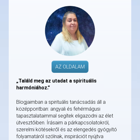
AZ OLDALAM
„Találd meg az utadat a spirituális
harmóniához.”
Blogjaimban a spirituális tanácsadás áll a
középpontban: angyali és fehérmágusi
tapasztalataimmal segítek eligazodni az élet
útvesztőiben. Írásaim a párkapcsolatokról,
szerelmi kötésekről és az elengedés gyógyító
folyamatáról szólnak, inspirációt nyújtva