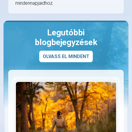
mindennapjaidhoz.
Legutóbbi
blogbejegyzések
OLVASS EL MINDENT