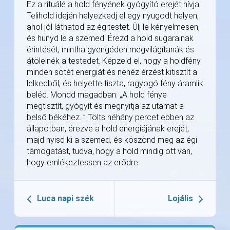
Ez a rituálé a hold fényének gyógyító erejét hívja.
Telihold idején helyezkedj el egy nyugodt helyen,
ahol jól láthatod az égitestet. Ülj le kényelmesen,
és hunyd le a szemed. Érezd a hold sugarainak
érintését, mintha gyengéden megvilágítanák és
átölelnék a testedet. Képzeld el, hogy a holdfény
minden sötét energiát és nehéz érzést kitisztít a
lelkedből, és helyette tiszta, ragyogó fény áramlik
beléd. Mondd magadban: „A hold fénye
megtisztít, gyógyít és megnyitja az utamat a
belső békéhez. ” Tölts néhány percet ebben az
állapotban, érezve a hold energiájának erejét,
majd nyisd ki a szemed, és köszönd meg az égi
támogatást, tudva, hogy a hold mindig ott van,
hogy emlékeztessen az erődre.
Luca napi szék
Lojális