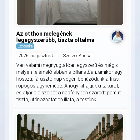
Az otthon melegének
legegyszerűbb, tiszta oltalma
Ezoterika
2026. augusztus 5.
Szerző: Ancsa
Van valami megnyugtatóan egyszerű és mégis
mélyen felemelő abban a pillanatban, amikor egy
hosszú, fárasztó nap végén behúzódunk a friss,
ropogós ágyneműbe. Ahogy kihajtjuk a takarót,
és átjárja a szobát a napfényben száradt pamut
tiszta, utánozhatatlan illata, a testünk...