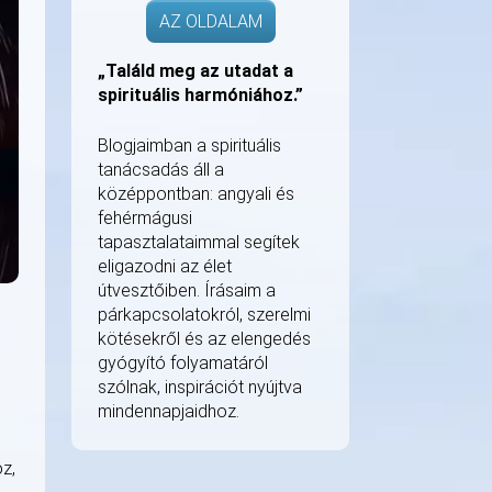
AZ OLDALAM
„Találd meg az utadat a
spirituális harmóniához.”
Blogjaimban a spirituális
tanácsadás áll a
középpontban: angyali és
fehérmágusi
tapasztalataimmal segítek
eligazodni az élet
útvesztőiben. Írásaim a
párkapcsolatokról, szerelmi
kötésekről és az elengedés
gyógyító folyamatáról
szólnak, inspirációt nyújtva
mindennapjaidhoz.
z,