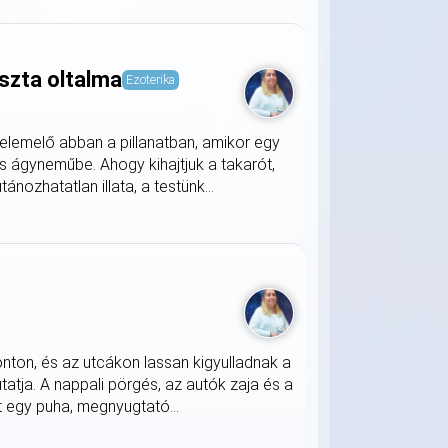
szta oltalma
Ezoterika
lemelő abban a pillanatban, amikor egy
s ágyneműbe. Ahogy kihajtjuk a takarót,
nozhatatlan illata, a testünk...
onton, és az utcákon lassan kigyulladnak a
atja. A nappali pörgés, az autók zaja és a
 egy puha, megnyugtató...