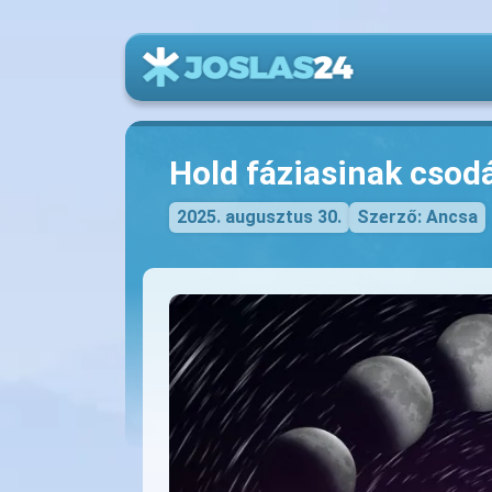
Hold fáziasinak csodá
2025. augusztus 30.
Szerző: Ancsa