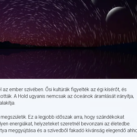
l az ember szívében. Ősi kultúrák figyelték az égi kísérőt, és
zították. A Hold ugyanis nemcsak az óceánok áramlását irányítja,
lakítja.
 megszületik. Ez a legjobb időszak arra, hogy szándékokat
yen energiákat, helyzeteket szeretnél bevonzani az életedbe.
tya meggyújtása és a szívedből fakadó kívánság elegendő ahho