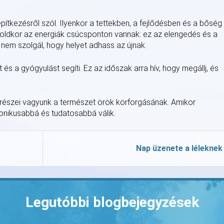
építkezésről szól. Ilyenkor a tettekben, a fejlődésben és a bőség
holdkor az energiák csúcsponton vannak: ez az elengedés és a
r nem szolgál, hogy helyet adhass az újnak.
 és a gyógyulást segíti. Ez az időszak arra hív, hogy megállj, és
s részei vagyunk a természet örök körforgásának. Amikor
monikusabbá és tudatosabbá válik.
Nap üzenete a léleknek
Legutóbbi blogbejegyzések