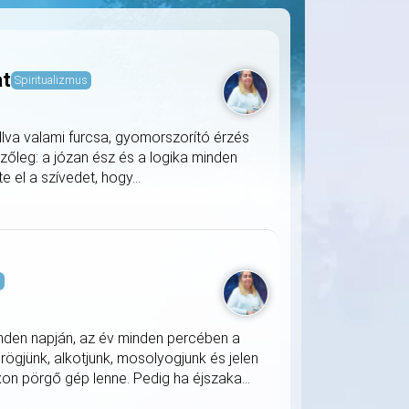
at
Spiritualizmus
llva valami furcsa, gyomorszorító érzés
zőleg: a józan ész és a logika minden
 el a szívedet, hogy...
s
nden napján, az év minden percében a
rögjünk, alkotjunk, mosolyogjunk és jelen
on pörgő gép lenne. Pedig ha éjszaka...