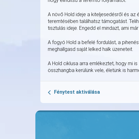
hogy elindítsd a teremtő folyamatot.
A növő Hold ideje a kiteljesedésről és az 
teremtésében találhatsz támogatást. Teli
tisztulás ideje. Engedd el mindazt, ami má
A fogyó Hold a befelé fordulást, a pihenést
meghallgasd saját lelked halk üzeneteit.
A Hold ciklusa arra emlékeztet, hogy mi i
összhangba kerülünk vele, életünk is har
Fénytest aktiválása