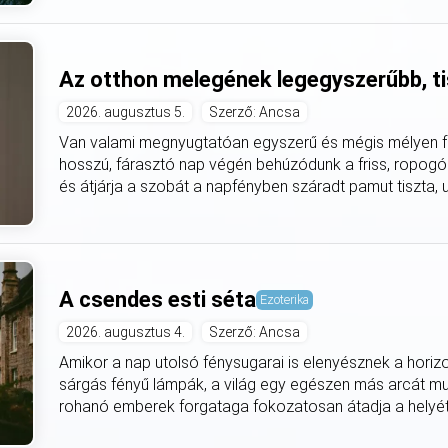
Az otthon melegének legegyszerűbb, ti
2026. augusztus 5.
Szerző: Ancsa
Van valami megnyugtatóan egyszerű és mégis mélyen fe
hosszú, fárasztó nap végén behúzódunk a friss, ropogó
és átjárja a szobát a napfényben száradt pamut tiszta, utá
A csendes esti séta
Ezoterika
2026. augusztus 4.
Szerző: Ancsa
Amikor a nap utolsó fénysugarai is elenyésznek a horiz
sárgás fényű lámpák, a világ egy egészen más arcát mut
rohanó emberek forgataga fokozatosan átadja a helyét