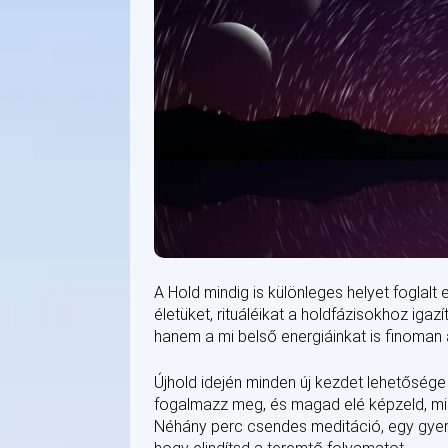
A Hold mindig is különleges helyet foglalt e
életüket, rituáléikat a holdfázisokhoz iga
hanem a mi belső energiáinkat is finoman a
Újhold idején minden új kezdet lehetősége
fogalmazz meg, és magad elé képzeld, mil
Néhány perc csendes meditáció, egy gyer