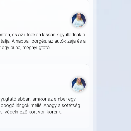
onton, és az utcákon lassan kigyulladnak a
atja. A nappali pörgés, az autók zaja és a
 egy puha, megnyugtató...
nyugtató abban, amikor az ember egy
 lobogó lángok mellé. Ahogy a sötétség
s, védelmező kört von körénk....