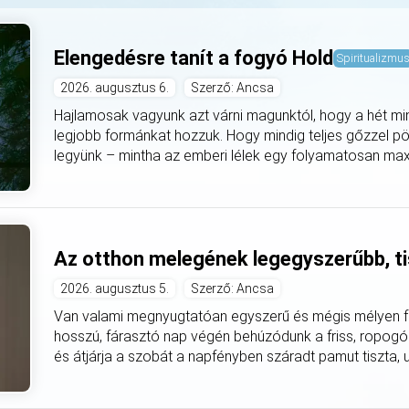
Elengedésre tanít a fogyó Hold
Spiritualizmu
2026. augusztus 6.
Szerző: Ancsa
Hajlamosak vagyunk azt várni magunktól, hogy a hét mi
legjobb formánkat hozzuk. Hogy mindig teljes gőzzel pö
legyünk – mintha az emberi lélek egy folyamatosan max
Az otthon melegének legegyszerűbb, ti
2026. augusztus 5.
Szerző: Ancsa
Van valami megnyugtatóan egyszerű és mégis mélyen fe
hosszú, fárasztó nap végén behúzódunk a friss, ropogó
és átjárja a szobát a napfényben száradt pamut tiszta, utá