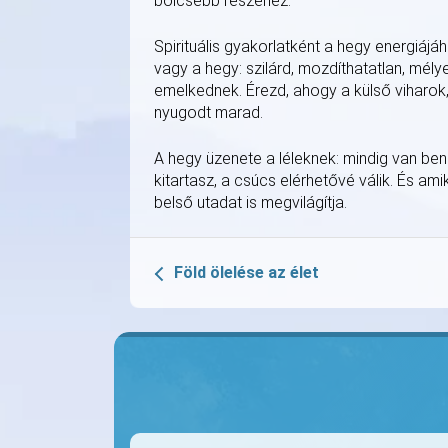
bölcsebb részéhez.
Spirituális gyakorlatként a hegy energiáj
vagy a hegy: szilárd, mozdíthatatlan, mél
emelkednek. Érezd, ahogy a külső viharok,
nyugodt marad.
A hegy üzenete a léleknek: mindig van b
kitartasz, a csúcs elérhetővé válik. És am
belső utadat is megvilágítja.
Föld ölelése az élet