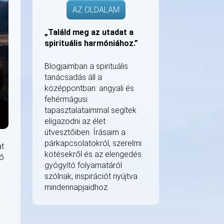
AZ OLDALAM
„Találd meg az utadat a
spirituális harmóniához.”
Blogjaimban a spirituális
tanácsadás áll a
középpontban: angyali és
fehérmágusi
tapasztalataimmal segítek
eligazodni az élet
útvesztőiben. Írásaim a
párkapcsolatokról, szerelmi
at
kötésekről és az elengedés
ső
gyógyító folyamatáról
szólnak, inspirációt nyújtva
mindennapjaidhoz.