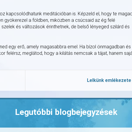
ához kapcsolódhatunk meditációban is. Képzeld el, hogy te maga
yen gyökerezel a földben, miközben a csúcsaid az ég felé
 szelek és változások érinthetnek, de belső lényeged szilárd és
enned egy erő, amely magasabbra emel. Ha bízol önmagadban és
ikor felérsz, meglátod, hogy a kilátás nemcsak a tájat, hanem saj
Lelkünk emlékezete
Legutóbbi blogbejegyzések