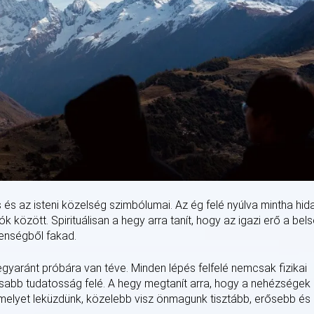
s és az isteni közelség szimbólumai. Az ég felé nyúlva mintha hid
k között. Spirituálisan a hegy arra tanít, hogy az igazi erő a bel
lenségből fakad.
egyaránt próbára van téve. Minden lépés felfelé nemcsak fizikai
sabb tudatosság felé. A hegy megtanít arra, hogy a nehézségek
melyet leküzdünk, közelebb visz önmagunk tisztább, erősebb és