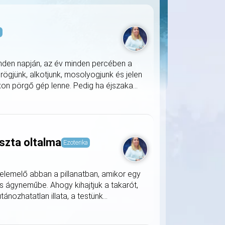
s
nden napján, az év minden percében a
rögjünk, alkotjunk, mosolyogjunk és jelen
on pörgő gép lenne. Pedig ha éjszaka...
szta oltalma
Ezoterika
lemelő abban a pillanatban, amikor egy
s ágyneműbe. Ahogy kihajtjuk a takarót,
nozhatatlan illata, a testünk...