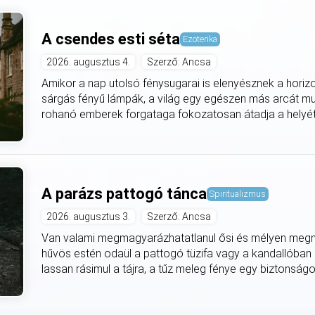
A csendes esti séta
Ezoterika
2026. augusztus 4.
Szerző: Ancsa
Amikor a nap utolsó fénysugarai is elenyésznek a horiz
sárgás fényű lámpák, a világ egy egészen más arcát mut
rohanó emberek forgataga fokozatosan átadja a helyét
A parázs pattogó tánca
Spiritualizmus
2026. augusztus 3.
Szerző: Ancsa
Van valami megmagyarázhatatlanul ősi és mélyen meg
hűvös estén odaül a pattogó tüzifa vagy a kandallóban
lassan rásimul a tájra, a tűz meleg fénye egy biztonságo