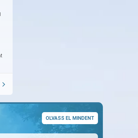
d
át
OLVASS EL MINDENT