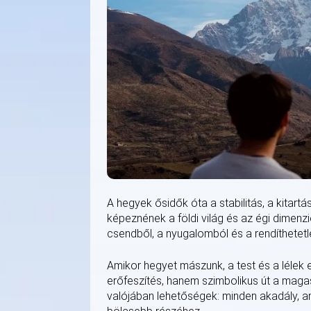
A hegyek ősidők óta a stabilitás, a kitartá
képeznének a földi világ és az égi dimenzió
csendből, a nyugalomból és a rendíthetet
Amikor hegyet mászunk, a test és a lélek 
erőfeszítés, hanem szimbolikus út a maga
valójában lehetőségek: minden akadály, a