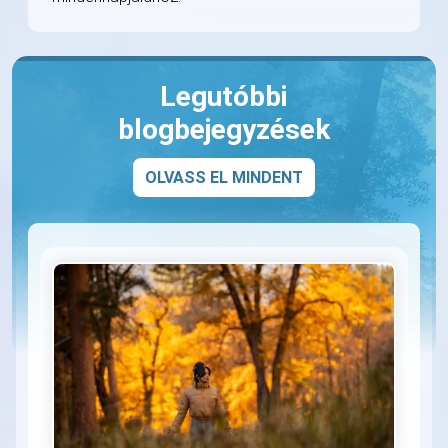
Legutóbbi
blogbejegyzések
OLVASS EL MINDENT