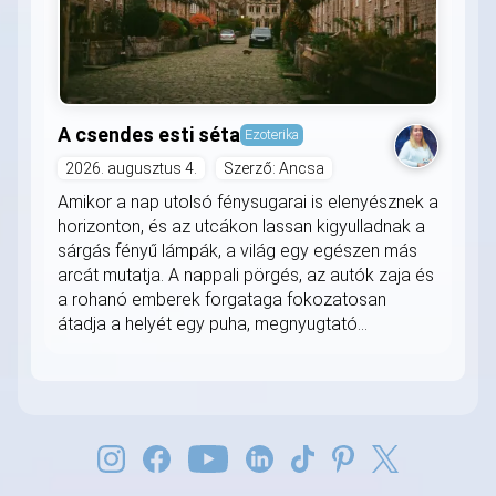
A csendes esti séta
Ezoterika
2026. augusztus 4.
Szerző: Ancsa
Amikor a nap utolsó fénysugarai is elenyésznek a
horizonton, és az utcákon lassan kigyulladnak a
sárgás fényű lámpák, a világ egy egészen más
arcát mutatja. A nappali pörgés, az autók zaja és
a rohanó emberek forgataga fokozatosan
átadja a helyét egy puha, megnyugtató...