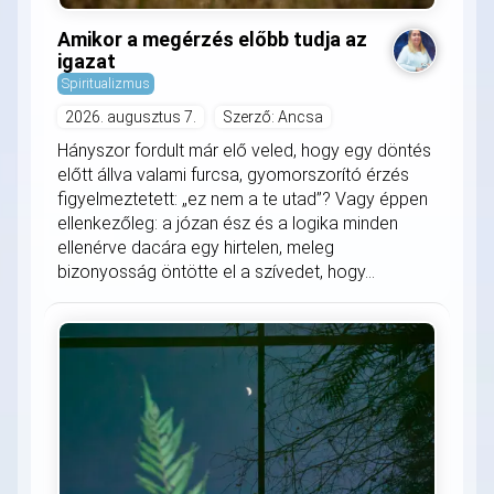
Amikor a megérzés előbb tudja az
igazat
Spiritualizmus
2026. augusztus 7.
Szerző: Ancsa
Hányszor fordult már elő veled, hogy egy döntés
előtt állva valami furcsa, gyomorszorító érzés
figyelmeztetett: „ez nem a te utad”? Vagy éppen
ellenkezőleg: a józan ész és a logika minden
ellenérve dacára egy hirtelen, meleg
bizonyosság öntötte el a szívedet, hogy...