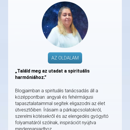
AZ OLDALAM
„Találd meg az utadat a spirituális
harmóniához.”
Blogjaimban a spirituális tanácsadás áll a
középpontban: angyali és fehérmágusi
tapasztalataimmal segítek eligazodni az élet
útvesztőiben. Írásaim a párkapcsolatokról,
szerelmi kötésekről és az elengedés gyógyító
folyamatáról szólnak, inspirációt nyújtva
mindennapjaidhoz.