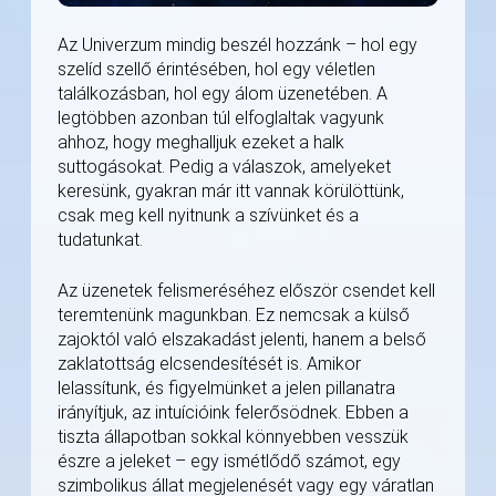
Az Univerzum mindig beszél hozzánk – hol egy
szelíd szellő érintésében, hol egy véletlen
találkozásban, hol egy álom üzenetében. A
legtöbben azonban túl elfoglaltak vagyunk
ahhoz, hogy meghalljuk ezeket a halk
suttogásokat. Pedig a válaszok, amelyeket
keresünk, gyakran már itt vannak körülöttünk,
csak meg kell nyitnunk a szívünket és a
tudatunkat.
Az üzenetek felismeréséhez először csendet kell
teremtenünk magunkban. Ez nemcsak a külső
zajoktól való elszakadást jelenti, hanem a belső
zaklatottság elcsendesítését is. Amikor
lelassítunk, és figyelmünket a jelen pillanatra
irányítjuk, az intuícióink felerősödnek. Ebben a
tiszta állapotban sokkal könnyebben vesszük
észre a jeleket – egy ismétlődő számot, egy
szimbolikus állat megjelenését vagy egy váratlan