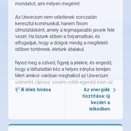
mondatot, ami mélyen megérint.
Az Univerzum nem véletlenek sorozatán
keresztül kommunikál, hanem finom
útmutatásként, amely a legmagasabb javunk felé
vezet. Ha bízunk ebben a folyamatban, és
elfogadjuk, hogy a dolgok mindig a megfelelő
időben történnek, életünk átalakul.
Nyisd meg a szíved, figyelj a jelekre, és engedd,
hogy a láthatatlan kéz a helyes irányba tereljen.
Mert amikor valóban meghallod az Univerzum
üzenetét, rájössz: sosem voltál egyedül ezen az
úton.
A lélek hívása
Az energiák
tisztítása: új
kezdet a
lelkedben