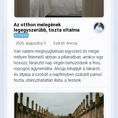
Az otthon melegének
legegyszerűbb, tiszta oltalma
Ezoterika
2026. augusztus 5.
Szerző: Ancsa
Van valami megnyugtatóan egyszerű és mégis
mélyen felemelő abban a pillanatban, amikor egy
hosszú, fárasztó nap végén behúzódunk a friss,
ropogós ágyneműbe. Ahogy kihajtjuk a takarót,
és átjárja a szobát a napfényben száradt pamut
tiszta, utánozhatatlan illata, a testünk...