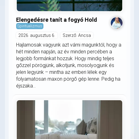
Elengedésre tanít a fogyó Hold
Spiritualizmus
2026. augusztus 6.
Szerző: Ancsa
Hajlamosak vagyunk azt várni magunktól, hogy a
hét minden napján, az év minden percében a
legjobb formánkat hozzuk. Hogy mindig teljes
gőzzel pörögjünk, alkotjunk, mosolyogjunk és
jelen legyünk – mintha az emberi lélek egy
folyamatosan maxon pörgő gép lenne. Pedig ha
éjszaka...