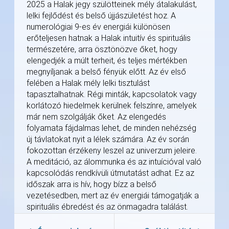
2025 a Halak jegy szülötteinek mély átalakulást,
lelki fejlődést és belső újjászületést hoz. A
numerológiai 9-es év energiái különösen
erőteljesen hatnak a Halak intuitív és spirituális
természetére, arra ösztönözve őket, hogy
elengedjék a múlt terheit, és teljes mértékben
megnyíljanak a belső fényük előtt. Az év első
felében a Halak mély lelki tisztulást
tapasztalhatnak. Régi minták, kapcsolatok vagy
korlátozó hiedelmek kerülnek felszínre, amelyek
már nem szolgálják őket. Az elengedés
folyamata fájdalmas lehet, de minden nehézség
új távlatokat nyit a lélek számára. Az év során
fokozottan érzékeny leszel az univerzum jeleire.
A meditáció, az álommunka és az intuícióval való
kapcsolódás rendkívüli útmutatást adhat. Ez az
időszak arra is hív, hogy bízz a belső
vezetésedben, mert az év energiái támogatják a
spirituális ébredést és az önmagadra találást.