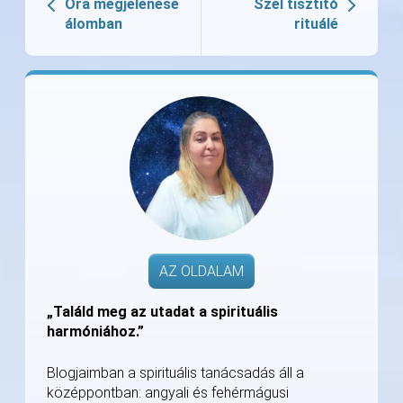
Óra megjelenése
Szél tisztító
álomban
rituálé
AZ OLDALAM
„Találd meg az utadat a spirituális
harmóniához.”
Blogjaimban a spirituális tanácsadás áll a
középpontban: angyali és fehérmágusi