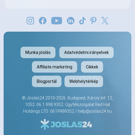
Munka jóslás
Adatvédelmi irányelvek
Affiliate marketing
Cikkek
Blogportál
Webhelytérkép
©
Jóslás24
2010-2026. Budapest, Károly krt. 12,
1052.
06 1 998 9352
. Ügyfélszolgálat Red Hat
Holdings LTD: 0619989352 /
help@joslas24.hu