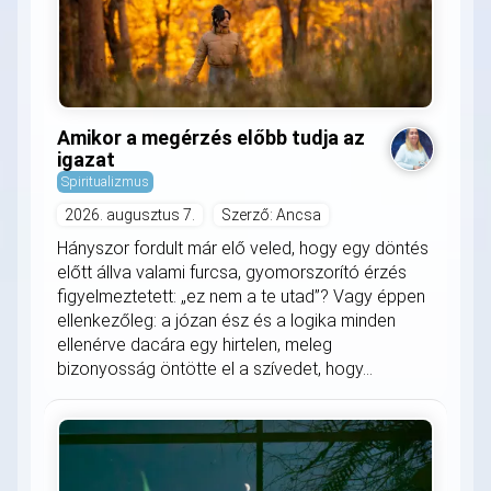
Amikor a megérzés előbb tudja az
igazat
Spiritualizmus
2026. augusztus 7.
Szerző: Ancsa
Hányszor fordult már elő veled, hogy egy döntés
előtt állva valami furcsa, gyomorszorító érzés
figyelmeztetett: „ez nem a te utad”? Vagy éppen
ellenkezőleg: a józan ész és a logika minden
ellenérve dacára egy hirtelen, meleg
bizonyosság öntötte el a szívedet, hogy...