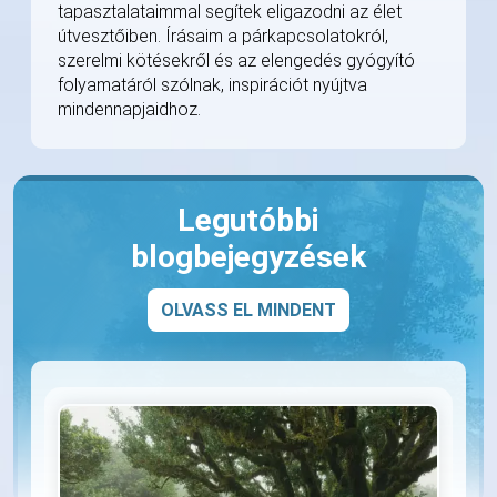
tapasztalataimmal segítek eligazodni az élet
útvesztőiben. Írásaim a párkapcsolatokról,
szerelmi kötésekről és az elengedés gyógyító
folyamatáról szólnak, inspirációt nyújtva
mindennapjaidhoz.
Legutóbbi
blogbejegyzések
OLVASS EL MINDENT