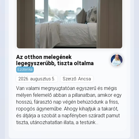
Az otthon melegének
legegyszerűbb, tiszta oltalma
Ezoterika
2026. augusztus 5.
Szerző: Ancsa
Van valami megnyugtatóan egyszerű és mégis
mélyen felemelő abban a pillanatban, amikor egy
hosszú, fárasztó nap végén behúzódunk a friss,
ropogós ágyneműbe. Ahogy kihajtjuk a takarót,
és átjárja a szobát a napfényben száradt pamut
tiszta, utánozhatatlan illata, a testünk...