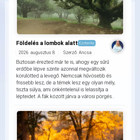
Földelés a lombok alatt
Ezoterika
2026. augusztus 8.
Szerző: Ancsa
Biztosan érezted már te is, ahogy egy sűrű
erdőbe lépve szinte azonnal megváltozik
körülötted a levegő. Nemcsak hűvösebb és
frissebb lesz, de a térnek lesz egy olyan mély,
tiszta súlya, ami önkéntelenül is lelassítja a
lépteidet. A fák között járva a városi pörgés...