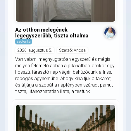
Az otthon melegének
legegyszerűbb, tiszta oltalma
Ezoterika
2026. augusztus 5.
Szerző: Ancsa
Van valami megnyugtatóan egyszerű és mégis
mélyen felemelő abban a pillanatban, amikor egy
hosszú, fárasztó nap végén behúzódunk a friss,
ropogós ágyneműbe. Ahogy kihajtjuk a takarót,
és átjárja a szobát a napfényben száradt pamut
tiszta, utánozhatatlan illata, a testünk...