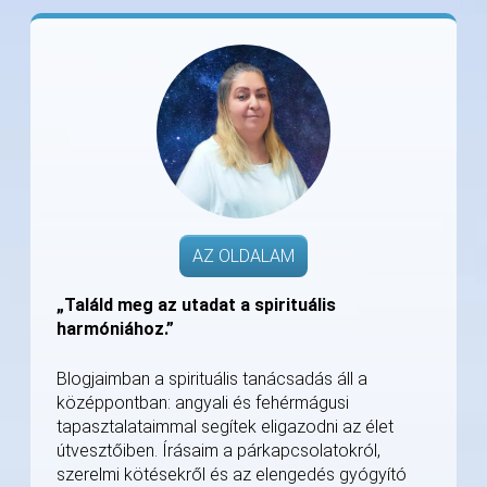
AZ OLDALAM
„Találd meg az utadat a spirituális
harmóniához.”
Blogjaimban a spirituális tanácsadás áll a
középpontban: angyali és fehérmágusi
tapasztalataimmal segítek eligazodni az élet
útvesztőiben. Írásaim a párkapcsolatokról,
szerelmi kötésekről és az elengedés gyógyító