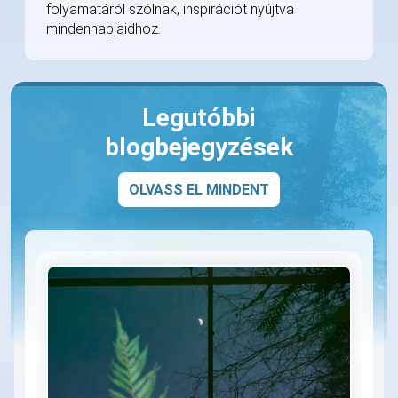
folyamatáról szólnak, inspirációt nyújtva
mindennapjaidhoz.
Legutóbbi
blogbejegyzések
OLVASS EL MINDENT