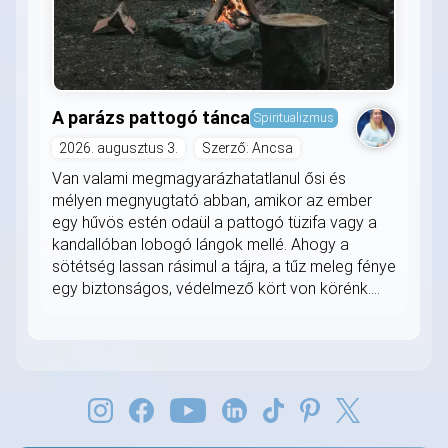
A parázs pattogó tánca
Spiritualizmus
2026. augusztus 3.
Szerző: Ancsa
Van valami megmagyarázhatatlanul ősi és
mélyen megnyugtató abban, amikor az ember
egy hűvös estén odaül a pattogó tüzifa vagy a
kandallóban lobogó lángok mellé. Ahogy a
sötétség lassan rásimul a tájra, a tűz meleg fénye
egy biztonságos, védelmező kört von körénk....