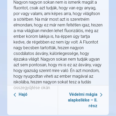
Nagyon nagyon sokan nem is ismerik magát a
fluoritot, csak azt tudják, hogy van egy anyag,
por vagy valami, ami képes arra, hogy világítson
a sötétben. Na már most azt is szeretném
elmondani, hogy ez már nem feltétlen igaz, hiszen
a mai világban minden lehet fluorizálós, még az
ember köröm lakkja is, ha éppen úgy tartja
kedve, de régebben ez nem így volt. A Fluoritot
nagy becsben tartották, hiszen nagyon
csodálatos ásvány, különlegessége, hogy
éjszaka világít. Nagyon sokan nem tudják ugyan
azt sem pontosan, hogy mi is ez az ásvány, vagy
hogy igazság szerint mire való. Én azt mondom,
hogy nyugodtan viheti az ember magával az
iskolába, hiszen nagyon sokat tesz a tudás
összegyűjtése okán.
Hajó
Védelmi mágia
alapkelléke – II.
rész