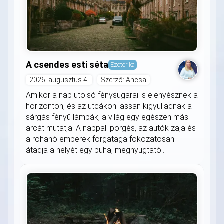
A csendes esti séta
Ezoterika
2026. augusztus 4.
Szerző: Ancsa
Amikor a nap utolsó fénysugarai is elenyésznek a
horizonton, és az utcákon lassan kigyulladnak a
sárgás fényű lámpák, a világ egy egészen más
arcát mutatja. A nappali pörgés, az autók zaja és
a rohanó emberek forgataga fokozatosan
átadja a helyét egy puha, megnyugtató...