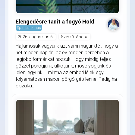
Elengedésre tanít a fogyó Hold
Spiritualizmus
2026. augusztus 6.
Szerző: Ancsa
Hajlamosak vagyunk azt várni magunktól, hogy a
hét minden napján, az év minden percében a
legjobb formánkat hozzuk. Hogy mindig teljes
gőzzel pörögjünk, alkotjunk, mosolyogjunk és
jelen legyünk – mintha az emberi lélek egy
folyamatosan maxon pörgő gép lenne. Pedig ha
éjszaka...