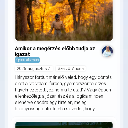
Amikor a megérzés előbb tudja az
igazat
Spiritualizmus
2026. augusztus 7.
Szerző: Ancsa
Hányszor fordult már elő veled, hogy egy döntés
előtt állva valami furcsa, gyomorszorító érzés
figyelmeztetett: „ez nem a te utad”? Vagy éppen
ellenkezőleg: a józan ész és a logika minden
ellenérve dacára egy hirtelen, meleg
bizonyosság öntötte el a szívedet, hogy...