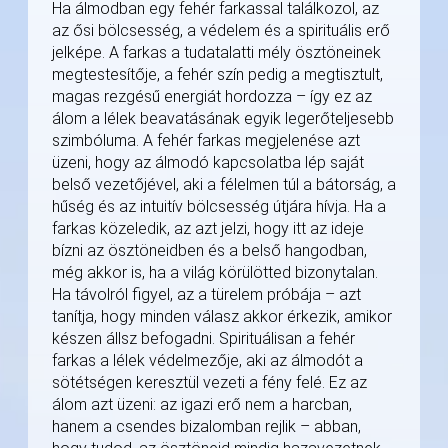
Ha álmodban egy fehér farkassal találkozol, az
az ősi bölcsesség, a védelem és a spirituális erő
jelképe. A farkas a tudatalatti mély ösztöneinek
megtestesítője, a fehér szín pedig a megtisztult,
magas rezgésű energiát hordozza – így ez az
álom a lélek beavatásának egyik legerőteljesebb
szimbóluma. A fehér farkas megjelenése azt
üzeni, hogy az álmodó kapcsolatba lép saját
belső vezetőjével, aki a félelmen túl a bátorság, a
hűség és az intuitív bölcsesség útjára hívja. Ha a
farkas közeledik, az azt jelzi, hogy itt az ideje
bízni az ösztöneidben és a belső hangodban,
még akkor is, ha a világ körülötted bizonytalan.
Ha távolról figyel, az a türelem próbája – azt
tanítja, hogy minden válasz akkor érkezik, amikor
készen állsz befogadni. Spirituálisan a fehér
farkas a lélek védelmezője, aki az álmodót a
sötétségen keresztül vezeti a fény felé. Ez az
álom azt üzeni: az igazi erő nem a harcban,
hanem a csendes bizalomban rejlik – abban,