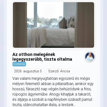
Az otthon melegének
legegyszerűbb, tiszta oltalma
Ezoterika
2026. augusztus 5.
Szerző: Ancsa
Van valami megnyugtatóan egyszerű és mégis
mélyen felemelő abban a pillanatban, amikor egy
hosszú, fárasztó nap végén behúzódunk a friss,
ropogós ágyneműbe. Ahogy kihajtjuk a takarót,
és átjárja a szobát a napfényben száradt pamut
tiszta, utánozhatatlan illata, a testünk...