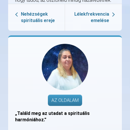
hogy tudod, az ösztöneid mindig hazavezetnek.
Nehézségek
Lélekfrekvencia
spirituális ereje
emelése
AZ OLDALAM
„Találd meg az utadat a spirituális
harmóniához.”