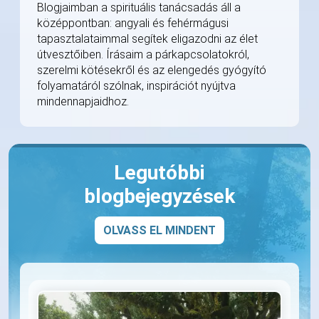
Blogjaimban a spirituális tanácsadás áll a
középpontban: angyali és fehérmágusi
tapasztalataimmal segítek eligazodni az élet
útvesztőiben. Írásaim a párkapcsolatokról,
szerelmi kötésekről és az elengedés gyógyító
folyamatáról szólnak, inspirációt nyújtva
mindennapjaidhoz.
Legutóbbi
blogbejegyzések
OLVASS EL MINDENT