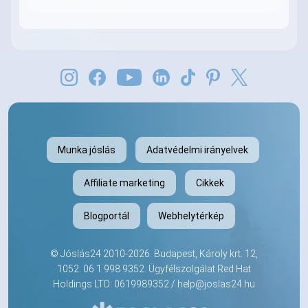
Munka jóslás
Adatvédelmi irányelvek
Affiliate marketing
Cikkek
Blogportál
Webhelytérkép
©
Jóslás24
2010-2026. Budapest, Károly krt. 12,
1052.
06 1 998 9352
. Ügyfélszolgálat Red Hat
Holdings LTD: 0619989352 /
help@joslas24.hu