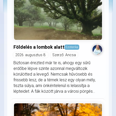
Földelés a lombok alatt
Ezoterika
2026. augusztus 8.
Szerző: Ancsa
Biztosan érezted már te is, ahogy egy sűrű
erdőbe lépve szinte azonnal megváltozik
körülötted a levegő. Nemcsak hűvösebb és
frissebb lesz, de a térnek lesz egy olyan mély,
tiszta súlya, ami önkéntelenül is lelassítja a
lépteidet. A fák között járva a városi pörgés...