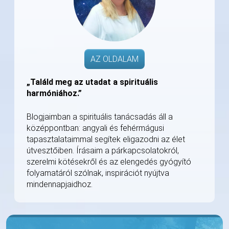
AZ OLDALAM
„Találd meg az utadat a spirituális
harmóniához.”
Blogjaimban a spirituális tanácsadás áll a
középpontban: angyali és fehérmágusi
tapasztalataimmal segítek eligazodni az élet
útvesztőiben. Írásaim a párkapcsolatokról,
szerelmi kötésekről és az elengedés gyógyító
folyamatáról szólnak, inspirációt nyújtva
mindennapjaidhoz.