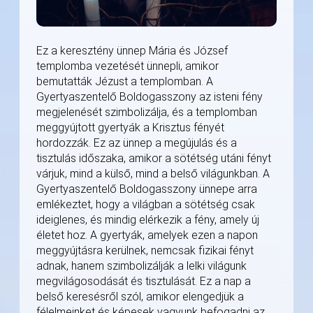
Ez a keresztény ünnep Mária és József
templomba vezetését ünnepli, amikor
bemutatták Jézust a templomban. A
Gyertyaszentelő Boldogasszony az isteni fény
megjelenését szimbolizálja, és a templomban
meggyújtott gyertyák a Krisztus fényét
hordozzák. Ez az ünnep a megújulás és a
tisztulás időszaka, amikor a sötétség utáni fényt
várjuk, mind a külső, mind a belső világunkban. A
Gyertyaszentelő Boldogasszony ünnepe arra
emlékeztet, hogy a világban a sötétség csak
ideiglenes, és mindig elérkezik a fény, amely új
életet hoz. A gyertyák, amelyek ezen a napon
meggyújtásra kerülnek, nemcsak fizikai fényt
adnak, hanem szimbolizálják a lelki világunk
megvilágosodását és tisztulását. Ez a nap a
belső keresésről szól, amikor elengedjük a
félelmeinket és képesek vagyunk befogadni az