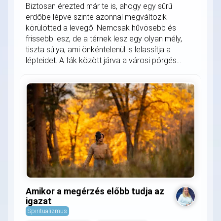
Biztosan érezted már te is, ahogy egy sűrű
erdőbe lépve szinte azonnal megváltozik
körülötted a levegő. Nemcsak hűvösebb és
frissebb lesz, de a térnek lesz egy olyan mély,
tiszta súlya, ami önkéntelenül is lelassítja a
lépteidet. A fák között járva a városi pörgés...
Amikor a megérzés előbb tudja az
igazat
Spiritualizmus