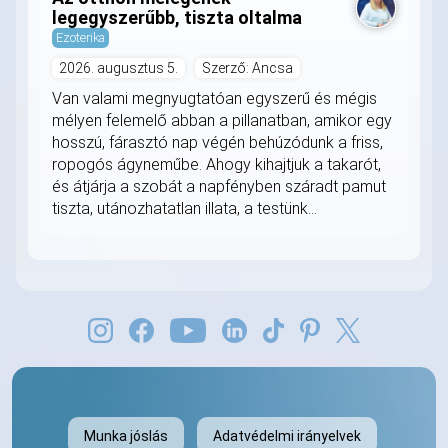
legegyszerűbb, tiszta oltalma
Ezoterika
2026. augusztus 5.
Szerző: Ancsa
Van valami megnyugtatóan egyszerű és mégis
mélyen felemelő abban a pillanatban, amikor egy
hosszú, fárasztó nap végén behúzódunk a friss,
ropogós ágyneműbe. Ahogy kihajtjuk a takarót,
és átjárja a szobát a napfényben száradt pamut
tiszta, utánozhatatlan illata, a testünk...
Munka jóslás
Adatvédelmi irányelvek