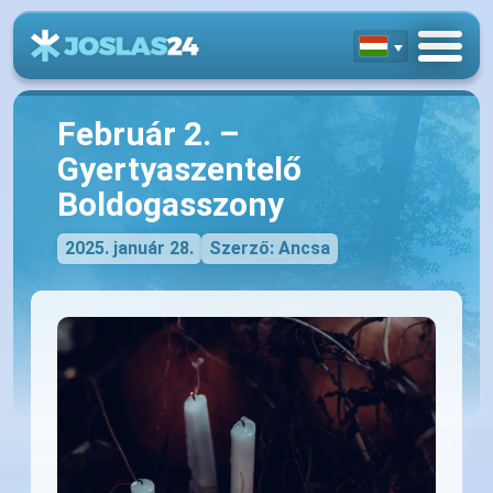
Február 2. –
Gyertyaszentelő
Boldogasszony
2025. január 28.
Szerző: Ancsa