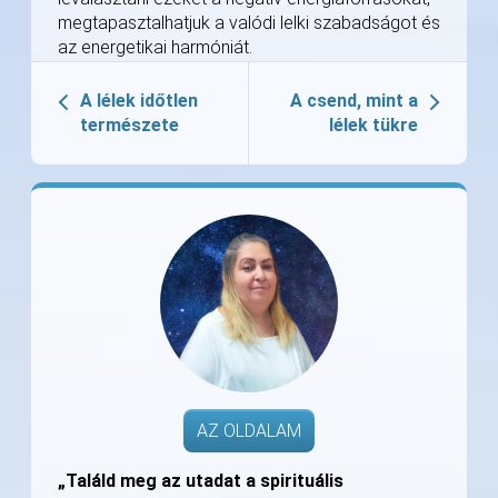
megtapasztalhatjuk a valódi lelki szabadságot és
az energetikai harmóniát.
A lélek időtlen
A csend, mint a
természete
lélek tükre
AZ OLDALAM
„Találd meg az utadat a spirituális