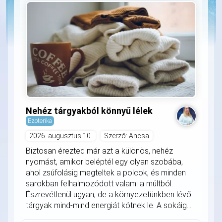
Nehéz tárgyakból könnyű lélek
Ezoterika
2026. augusztus 10.
Szerző: Ancsa
Biztosan érezted már azt a különös, nehéz
nyomást, amikor beléptél egy olyan szobába,
ahol zsúfolásig megteltek a polcok, és minden
sarokban felhalmozódott valami a múltból.
Észrevétlenül ugyan, de a környezetünkben lévő
tárgyak mind-mind energiát kötnek le. A sokáig...