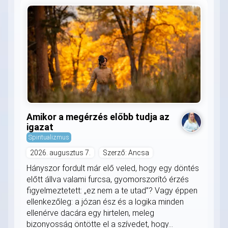
Amikor a megérzés előbb tudja az
igazat
Spiritualizmus
2026. augusztus 7.
Szerző: Ancsa
Hányszor fordult már elő veled, hogy egy döntés
előtt állva valami furcsa, gyomorszorító érzés
figyelmeztetett: „ez nem a te utad”? Vagy éppen
ellenkezőleg: a józan ész és a logika minden
ellenérve dacára egy hirtelen, meleg
bizonyosság öntötte el a szívedet, hogy...