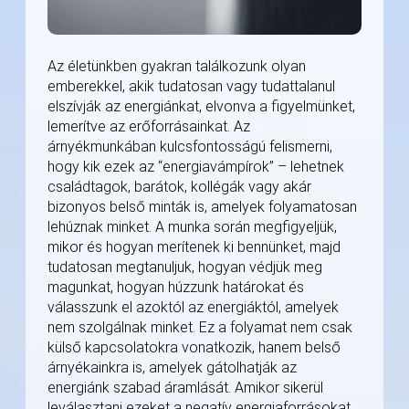
Az életünkben gyakran találkozunk olyan
emberekkel, akik tudatosan vagy tudattalanul
elszívják az energiánkat, elvonva a figyelmünket,
lemerítve az erőforrásainkat. Az
árnyékmunkában kulcsfontosságú felismerni,
hogy kik ezek az “energiavámpírok” – lehetnek
családtagok, barátok, kollégák vagy akár
bizonyos belső minták is, amelyek folyamatosan
lehúznak minket. A munka során megfigyeljük,
mikor és hogyan merítenek ki bennünket, majd
tudatosan megtanuljuk, hogyan védjük meg
magunkat, hogyan húzzunk határokat és
válasszunk el azoktól az energiáktól, amelyek
nem szolgálnak minket. Ez a folyamat nem csak
külső kapcsolatokra vonatkozik, hanem belső
árnyékainkra is, amelyek gátolhatják az
energiánk szabad áramlását. Amikor sikerül
leválasztani ezeket a negatív energiaforrásokat,