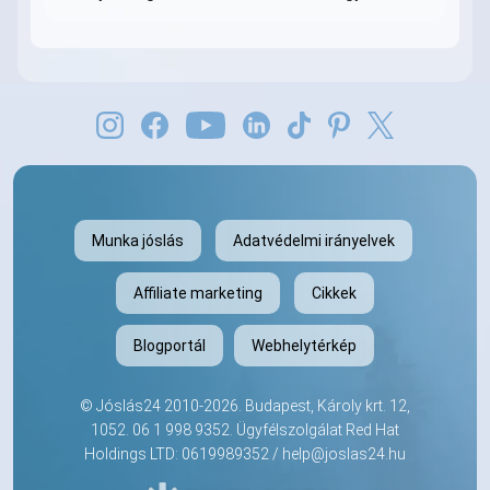
Munka jóslás
Adatvédelmi irányelvek
Affiliate marketing
Cikkek
Blogportál
Webhelytérkép
©
Jóslás24
2010-2026. Budapest, Károly krt. 12,
1052.
06 1 998 9352
. Ügyfélszolgálat Red Hat
Holdings LTD: 0619989352 /
help@joslas24.hu