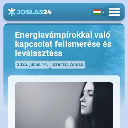
Energiavámpírokkal való
kapcsolat felismerése és
leválasztása
2025. július 14.
Szerző: Ancsa