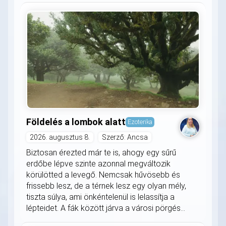
Földelés a lombok alatt
Ezoterika
2026. augusztus 8.
Szerző: Ancsa
Biztosan érezted már te is, ahogy egy sűrű
erdőbe lépve szinte azonnal megváltozik
körülötted a levegő. Nemcsak hűvösebb és
frissebb lesz, de a térnek lesz egy olyan mély,
tiszta súlya, ami önkéntelenül is lelassítja a
lépteidet. A fák között járva a városi pörgés...