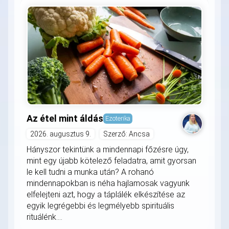
Az étel mint áldás
Ezoterika
2026. augusztus 9.
Szerző: Ancsa
Hányszor tekintünk a mindennapi főzésre úgy,
mint egy újabb kötelező feladatra, amit gyorsan
le kell tudni a munka után? A rohanó
mindennapokban is néha hajlamosak vagyunk
elfelejteni azt, hogy a táplálék elkészítése az
egyik legrégebbi és legmélyebb spirituális
rituálénk....