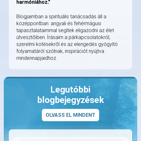
harmóniához.”
Blogjaimban a spirituális tanácsadás áll a
középpontban: angyali és fehérmágusi
tapasztalataimmal segítek eligazodni az élet
útvesztőiben. Írásaim a párkapcsolatokról,
szerelmi kötésekről és az elengedés gyógyító
folyamatáról szólnak, inspirációt nyújtva
mindennapjaidhoz.
Legutóbbi
blogbejegyzések
OLVASS EL MINDENT