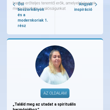
hanem erőteljes teremtő erők, amelyek képesek
Ősi
Angyali
megváltoztatni a valóságunkat.
boszorkányok
inspiráció
és a
modernkoriak 1.
rész
AZ OLDALAM
„Találd meg az utadat a spirituális
harmóniához.”