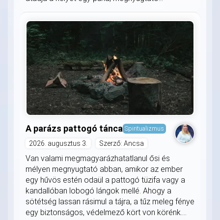
A parázs pattogó tánca
Spiritualizmus
2026. augusztus 3.
Szerző: Ancsa
Van valami megmagyarázhatatlanul ősi és
mélyen megnyugtató abban, amikor az ember
egy hűvös estén odaül a pattogó tüzifa vagy a
kandallóban lobogó lángok mellé. Ahogy a
sötétség lassan rásimul a tájra, a tűz meleg fénye
egy biztonságos, védelmező kört von körénk....