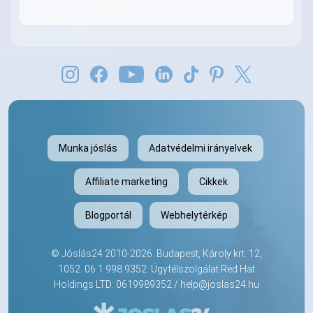
Munka jóslás
Adatvédelmi irányelvek
Affiliate marketing
Cikkek
Blogportál
Webhelytérkép
©
Jóslás24
2010-2026. Budapest, Károly krt. 12,
1052.
06 1 998 9352
. Ügyfélszolgálat Red Hat
Holdings LTD: 0619989352 /
help@joslas24.hu