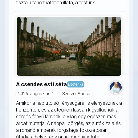
tiszta, utánozhatatlan illata, a testünk...
A csendes esti séta
Ezoterika
2026. augusztus 4.
Szerző: Ancsa
Amikor a nap utolsó fénysugarai is elenyésznek a
horizonton, és az utcákon lassan kigyulladnak a
sárgás fényű lámpák, a világ egy egészen más
arcát mutatja. A nappali pörgés, az autók zaja és
a rohanó emberek forgataga fokozatosan
átadja a helyét egy puha, megnyugtató...