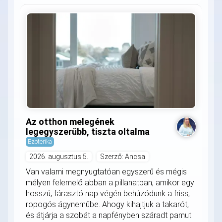
Az otthon melegének
legegyszerűbb, tiszta oltalma
Ezoterika
2026. augusztus 5.
Szerző: Ancsa
Van valami megnyugtatóan egyszerű és mégis
mélyen felemelő abban a pillanatban, amikor egy
hosszú, fárasztó nap végén behúzódunk a friss,
ropogós ágyneműbe. Ahogy kihajtjuk a takarót,
és átjárja a szobát a napfényben száradt pamut