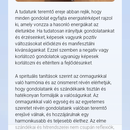
A tudatunk teremtő ereje abban rejlik, hogy
minden gondolat egyfajta energiatérképet rajzol
ki, amely vonzza a hasonló energiákat az
életünkbe. Ha tudatosan irányítjuk gondolatainkat
és érzéseinket, képesek vagyunk pozitív
változásokat előidézni és manifesztálni
kívánságainkat. Ezzel szemben a negatív vagy
korlátozó gondolatok ugyanúgy képesek
korlátozni és eltéríteni a fejlődésünket.
A spirituális tanítások szerint az önmagunkkal
való harmónia és az önismeret révén elérhetjük,
hogy gondolataink és szándékaink tisztán és
hatékonyan formálják a valóságunkat. Az
önmagunkkal való egység és az egyetemes
szeretet révén gondolataink valóban teremtő
erejűvé válnak, és hozzájárulnak egy
harmonikusabb és teljesebb élethez. Az elme
szándékai és hitrendszerei nem csupán reflexiók,