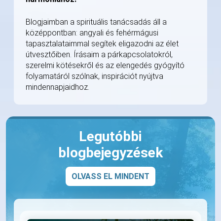
Blogjaimban a spirituális tanácsadás áll a
középpontban: angyali és fehérmágusi
tapasztalataimmal segítek eligazodni az élet
útvesztőiben. Írásaim a párkapcsolatokról,
szerelmi kötésekről és az elengedés gyógyító
folyamatáról szólnak, inspirációt nyújtva
mindennapjaidhoz.
Legutóbbi
blogbejegyzések
OLVASS EL MINDENT