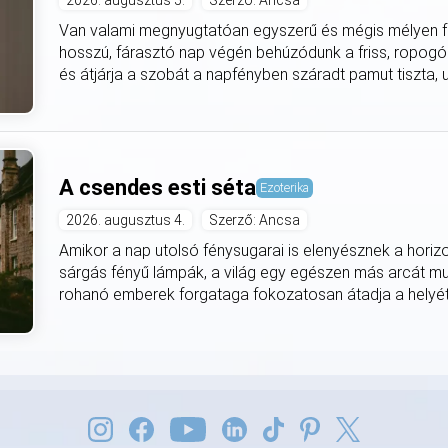
2026. augusztus 5.
Szerző: Ancsa
Van valami megnyugtatóan egyszerű és mégis mélyen fe
hosszú, fárasztó nap végén behúzódunk a friss, ropogó
és átjárja a szobát a napfényben száradt pamut tiszta, utá
A csendes esti séta
Ezoterika
2026. augusztus 4.
Szerző: Ancsa
Amikor a nap utolsó fénysugarai is elenyésznek a horiz
sárgás fényű lámpák, a világ egy egészen más arcát mut
rohanó emberek forgataga fokozatosan átadja a helyét