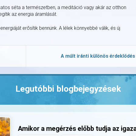
udatos séta a természetben, a meditáció vagy akár az otthon
gítik az energia áramlását.
nergiáját erősítik bennünk. A lélek könnyebbé válik, és új
A múlt iránti különös érdeklődés
Legutóbbi blogbejegyzések
Amikor a megérzés előbb tudja az igaz