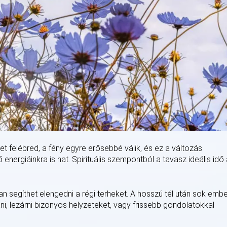
t felébred, a fény egyre erősebbé válik, és ez a változás
nergiáinkra is hat. Spirituális szempontból a tavasz ideális idő
 segíthet elengedni a régi terheket. A hosszú tél után sok embe
ani, lezárni bizonyos helyzeteket, vagy frissebb gondolatokkal