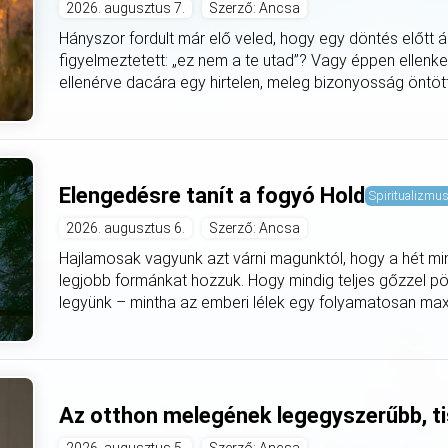
2026. augusztus 7.
Szerző: Ancsa
Hányszor fordult már elő veled, hogy egy döntés előtt á
figyelmeztetett: „ez nem a te utad”? Vagy éppen ellenke
ellenérve dacára egy hirtelen, meleg bizonyosság öntötte
Elengedésre tanít a fogyó Hold
Spiritualizmu
2026. augusztus 6.
Szerző: Ancsa
Hajlamosak vagyunk azt várni magunktól, hogy a hét mi
legjobb formánkat hozzuk. Hogy mindig teljes gőzzel pö
legyünk – mintha az emberi lélek egy folyamatosan max
Az otthon melegének legegyszerűbb, ti