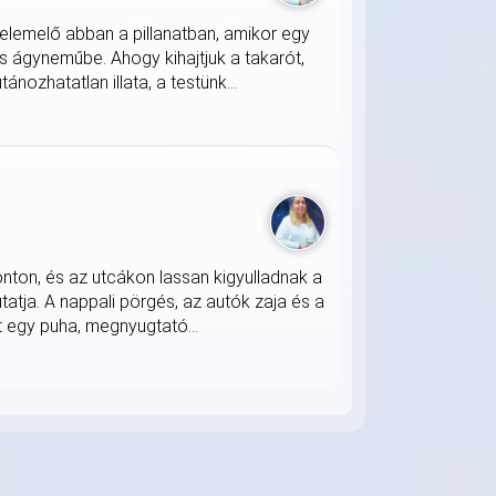
lemelő abban a pillanatban, amikor egy
s ágyneműbe. Ahogy kihajtjuk a takarót,
nozhatatlan illata, a testünk...
onton, és az utcákon lassan kigyulladnak a
atja. A nappali pörgés, az autók zaja és a
 egy puha, megnyugtató...