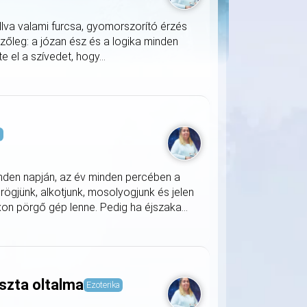
llva valami furcsa, gyomorszorító érzés
zőleg: a józan ész és a logika minden
 el a szívedet, hogy...
s
nden napján, az év minden percében a
rögjünk, alkotjunk, mosolyogjunk és jelen
on pörgő gép lenne. Pedig ha éjszaka...
szta oltalma
Ezoterika