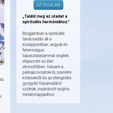
AZ OLDALAM
„Találd meg az utadat a
spirituális harmóniához.”
Blogjaimban a spirituális
tanácsadás áll a
középpontban: angyali és
fehérmágusi
tapasztalataimmal segítek
eligazodni az élet
útvesztőiben. Írásaim a
párkapcsolatokról, szerelmi
kötésekről és az elengedés
 az
gyógyító folyamatáról
szólnak, inspirációt nyújtva
mindennapjaidhoz.
r