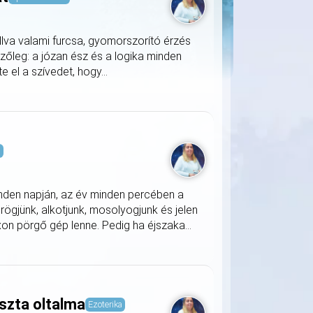
llva valami furcsa, gyomorszorító érzés
zőleg: a józan ész és a logika minden
 el a szívedet, hogy...
s
nden napján, az év minden percében a
rögjünk, alkotjunk, mosolyogjunk és jelen
on pörgő gép lenne. Pedig ha éjszaka...
szta oltalma
Ezoterika