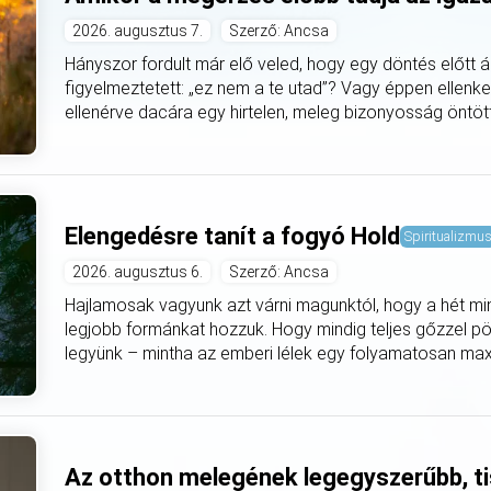
2026. augusztus 7.
Szerző: Ancsa
Hányszor fordult már elő veled, hogy egy döntés előtt á
figyelmeztetett: „ez nem a te utad”? Vagy éppen ellenke
ellenérve dacára egy hirtelen, meleg bizonyosság öntötte
Elengedésre tanít a fogyó Hold
Spiritualizmu
2026. augusztus 6.
Szerző: Ancsa
Hajlamosak vagyunk azt várni magunktól, hogy a hét mi
legjobb formánkat hozzuk. Hogy mindig teljes gőzzel pö
legyünk – mintha az emberi lélek egy folyamatosan max
Az otthon melegének legegyszerűbb, ti