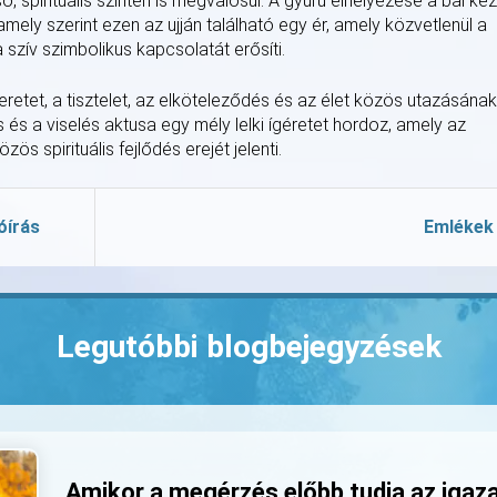
spirituális szinten is megvalósul. A gyűrű elhelyezése a bal kéz
mely szerint ezen az ujján található egy ér, amely közvetlenül a
a szív szimbolikus kapcsolatát erősíti.
zeretet, a tisztelet, az elköteleződés és az élet közös utazásának
és a viselés aktusa egy mély lelki ígéretet hordoz, amely az
ös spirituális fejlődés erejét jelenti.
óírás
Emlékek
Legutóbbi blogbejegyzések
Amikor a megérzés előbb tudja az igaz