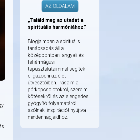
AZ OLDALAM
„Találd meg az utadat a
spirituális harmóniához.”
Blogjaimban a spirituális
tanácsadás áll a
középpontban: angyali és
fehérmágusi
tapasztalataimmal segítek
eligazodni az élet
útvesztőiben. Írásaim a
párkapcsolatokról, szerelmi
kötésekről és az elengedés
gyógyító folyamatáról
gy
szólnak, inspirációt nyújtva
mindennapjaidhoz.
ás