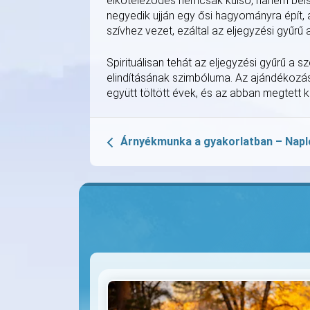
elköteleződés nemcsak külső, hanem belső, 
negyedik ujján egy ősi hagyományra épít, a
szívhez vezet, ezáltal az eljegyzési gyűrű 
Spirituálisan tehát az eljegyzési gyűrű a s
elindításának szimbóluma. Az ajándékozás 
együtt töltött évek, és az abban megtett köz
Árnyékmunka a gyakorlatban – Napl