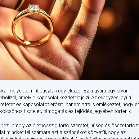
sokkal mélyebb, mint pusztán egy ékszer. Ez a gyűrű egy olyan
bolizál, amely a kapcsolat kezdeteit jelzi. Az eljegyzési gyűrű
etetet és kapcsolatot erősíti, hanem arra is emlékeztet, hogy e
 kölcsönös tisztelet, támogatás és fejlődés jegyében történik.
épezi, amely az élethosszig tartó szeretet, hűség és összetartoz
at mindkét fél számára azt a szándékot közvetíti, hogy az