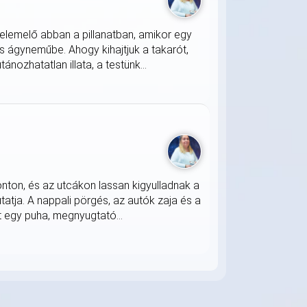
lemelő abban a pillanatban, amikor egy
s ágyneműbe. Ahogy kihajtjuk a takarót,
nozhatatlan illata, a testünk...
onton, és az utcákon lassan kigyulladnak a
atja. A nappali pörgés, az autók zaja és a
 egy puha, megnyugtató...