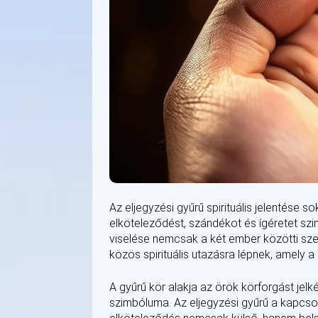
Az eljegyzési gyűrű spirituális jelentése 
elköteleződést, szándékot és ígéretet szim
viselése nemcsak a két ember közötti szer
közös spirituális utazásra lépnek, amely a
A gyűrű kör alakja az örök körforgást jelk
szimbóluma. Az eljegyzési gyűrű a kapcsol