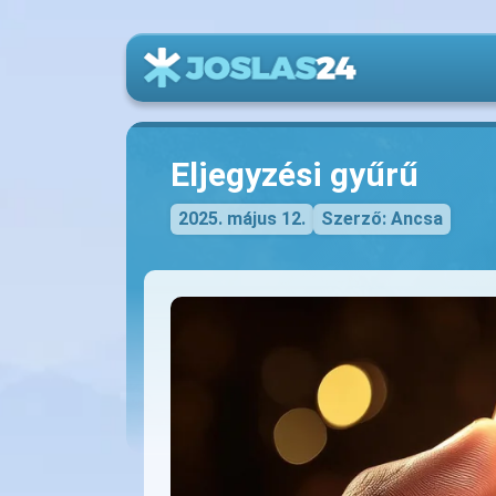
Eljegyzési gyűrű
2025. május 12.
Szerző: Ancsa