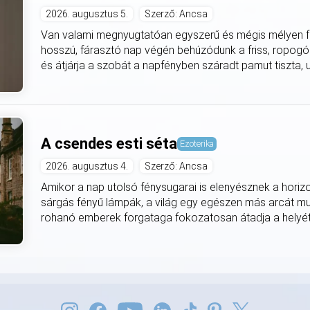
2026. augusztus 5.
Szerző: Ancsa
Van valami megnyugtatóan egyszerű és mégis mélyen fe
hosszú, fárasztó nap végén behúzódunk a friss, ropogó
és átjárja a szobát a napfényben száradt pamut tiszta, utá
A csendes esti séta
Ezoterika
2026. augusztus 4.
Szerző: Ancsa
Amikor a nap utolsó fénysugarai is elenyésznek a horiz
sárgás fényű lámpák, a világ egy egészen más arcát mut
rohanó emberek forgataga fokozatosan átadja a helyét