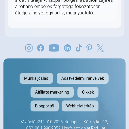
arcát mutatja. A nappali pörgés, az autók zaja és
a rohanó emberek forgataga fokozatosan
átadja a helyét egy puha, megnyugtató...
Munka jóslás
Adatvédelmi irányelvek
Affiliate marketing
Cikkek
Blogportál
Webhelytérkép
©
Jóslás24
2010-2026. Budapest, Károly krt. 12,
1052.
06 1 998 9352
. Ügyfélszolgálat Red Hat