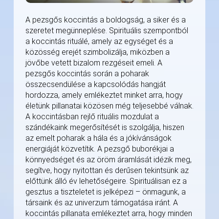
A pezsgős koccintás a boldogság, a siker és a
szeretet megünneplése. Spirituális szempontból
a koccintás rituálé, amely az egységet és a
közösség erejét szimbolizálja, miközben a
jövőbe vetett bizalom rezgéseit emeli. A
pezsgős koccintás során a poharak
összecsendülése a kapcsolódás hangját
hordozza, amely emlékeztet minket arra, hogy
életünk pillanatai közösen még teljesebbé válnak.
A koccintásban rejlő rituális mozdulat a
szándékaink megerősítését is szolgálja, hiszen
az emelt poharak a hála és a jókívánságok
energiáját közvetítik. A pezsgő buborékjai a
könnyedséget és az öröm áramlását idézik meg,
segítve, hogy nyitottan és derűsen tekintsünk az
előttünk álló év lehetőségeire. Spirituálisan ez a
gesztus a tiszteletet is jelképezi – önmagunk, a
társaink és az univerzum támogatása iránt. A
koccintás pillanata emlékeztet arra, hogy minden