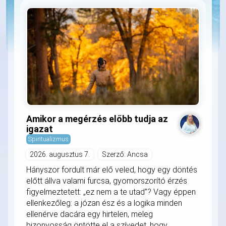
Amikor a megérzés előbb tudja az
igazat
Spiritualizmus
2026. augusztus 7.
Szerző: Ancsa
Hányszor fordult már elő veled, hogy egy döntés
előtt állva valami furcsa, gyomorszorító érzés
figyelmeztetett: „ez nem a te utad”? Vagy éppen
ellenkezőleg: a józan ész és a logika minden
ellenérve dacára egy hirtelen, meleg
bizonyosság öntötte el a szívedet, hogy...