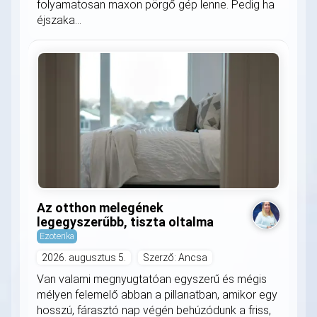
folyamatosan maxon pörgő gép lenne. Pedig ha
éjszaka...
Az otthon melegének
legegyszerűbb, tiszta oltalma
Ezoterika
2026. augusztus 5.
Szerző: Ancsa
Van valami megnyugtatóan egyszerű és mégis
mélyen felemelő abban a pillanatban, amikor egy
hosszú, fárasztó nap végén behúzódunk a friss,