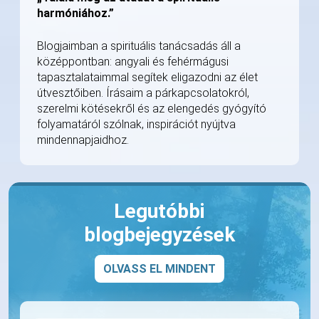
harmóniához.”
Blogjaimban a spirituális tanácsadás áll a
középpontban: angyali és fehérmágusi
tapasztalataimmal segítek eligazodni az élet
útvesztőiben. Írásaim a párkapcsolatokról,
szerelmi kötésekről és az elengedés gyógyító
folyamatáról szólnak, inspirációt nyújtva
mindennapjaidhoz.
Legutóbbi
blogbejegyzések
OLVASS EL MINDENT