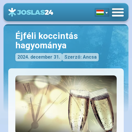
Éjféli koccintás
hagyománya
2024. december 31.
Szerző: Ancsa