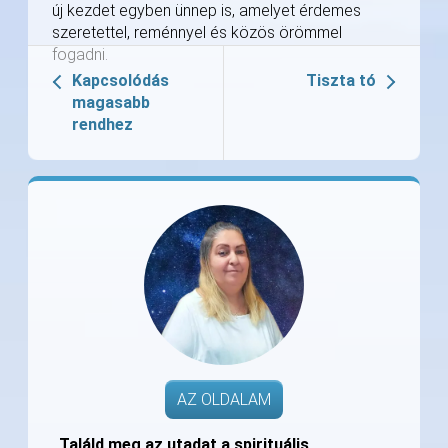
új kezdet egyben ünnep is, amelyet érdemes
szeretettel, reménnyel és közös örömmel
fogadni.
Kapcsolódás
Tiszta tó
magasabb
rendhez
AZ OLDALAM
„Találd meg az utadat a spirituális