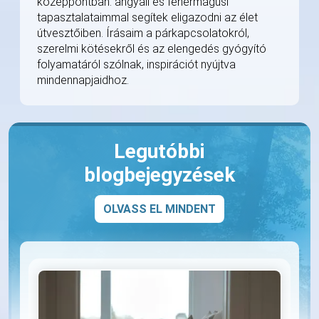
középpontban: angyali és fehérmágusi
tapasztalataimmal segítek eligazodni az élet
útvesztőiben. Írásaim a párkapcsolatokról,
szerelmi kötésekről és az elengedés gyógyító
folyamatáról szólnak, inspirációt nyújtva
mindennapjaidhoz.
Legutóbbi
blogbejegyzések
OLVASS EL MINDENT