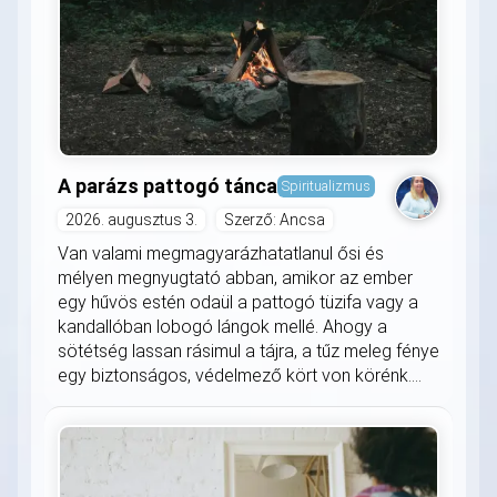
A parázs pattogó tánca
Spiritualizmus
2026. augusztus 3.
Szerző: Ancsa
Van valami megmagyarázhatatlanul ősi és
mélyen megnyugtató abban, amikor az ember
egy hűvös estén odaül a pattogó tüzifa vagy a
kandallóban lobogó lángok mellé. Ahogy a
sötétség lassan rásimul a tájra, a tűz meleg fénye
egy biztonságos, védelmező kört von körénk....