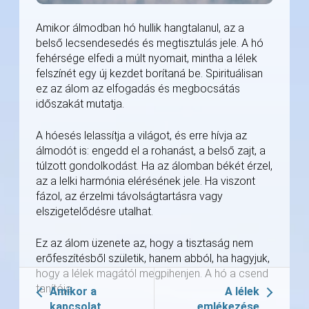
Amikor álmodban hó hullik hangtalanul, az a
belső lecsendesedés és megtisztulás jele. A hó
fehérsége elfedi a múlt nyomait, mintha a lélek
felszínét egy új kezdet borítaná be. Spirituálisan
ez az álom az elfogadás és megbocsátás
időszakát mutatja.
A hóesés lelassítja a világot, és erre hívja az
álmodót is: engedd el a rohanást, a belső zajt, a
túlzott gondolkodást. Ha az álomban békét érzel,
az a lelki harmónia elérésének jele. Ha viszont
fázol, az érzelmi távolságtartásra vagy
elszigetelődésre utalhat.
Ez az álom üzenete az, hogy a tisztaság nem
erőfeszítésből születik, hanem abból, ha hagyjuk,
hogy a lélek magától megpihenjen. A hó a csend
tanítója.
Amikor a
A lélek
kapcsolat
emlékezése