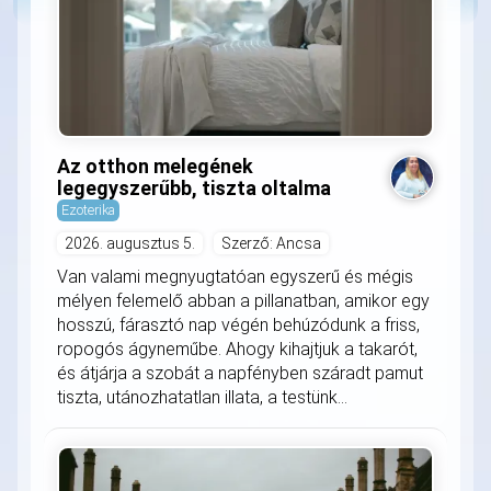
Az otthon melegének
legegyszerűbb, tiszta oltalma
Ezoterika
2026. augusztus 5.
Szerző: Ancsa
Van valami megnyugtatóan egyszerű és mégis
mélyen felemelő abban a pillanatban, amikor egy
hosszú, fárasztó nap végén behúzódunk a friss,
ropogós ágyneműbe. Ahogy kihajtjuk a takarót,
és átjárja a szobát a napfényben száradt pamut
tiszta, utánozhatatlan illata, a testünk...