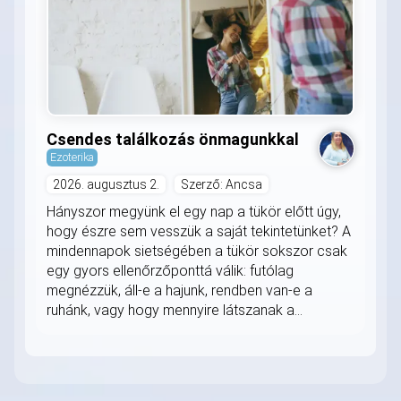
Csendes találkozás önmagunkkal
Ezoterika
2026. augusztus 2.
Szerző: Ancsa
Hányszor megyünk el egy nap a tükör előtt úgy,
hogy észre sem vesszük a saját tekintetünket? A
mindennapok sietségében a tükör sokszor csak
egy gyors ellenőrzőponttá válik: futólag
megnézzük, áll-e a hajunk, rendben van-e a
ruhánk, vagy hogy mennyire látszanak a...