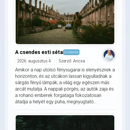
A csendes esti séta
Ezoterika
2026. augusztus 4.
Szerző: Ancsa
Amikor a nap utolsó fénysugarai is elenyésznek a
horizonton, és az utcákon lassan kigyulladnak a
sárgás fényű lámpák, a világ egy egészen más
arcát mutatja. A nappali pörgés, az autók zaja és
a rohanó emberek forgataga fokozatosan
átadja a helyét egy puha, megnyugtató...