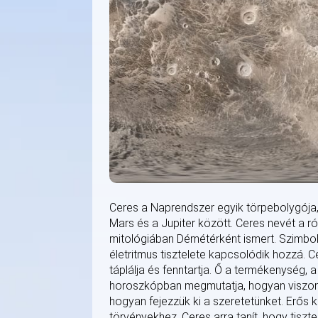
Ceres a Naprendszer egyik törpebolygója,
Mars és a Jupiter között. Ceres nevét a r
mitológiában Démétérként ismert. Szimbol
életritmus tisztelete kapcsolódik hozzá. 
táplálja és fenntartja. Ő a termékenység, 
horoszkópban megmutatja, hogyan viszon
hogyan fejezzük ki a szeretetünket. Erős 
törvényekhez. Ceres arra tanít, hogy tiszte