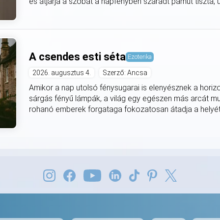
és átjárja a szobát a napfényben száradt pamut tiszta, utá
A csendes esti séta
Ezoterika
2026. augusztus 4.
Szerző: Ancsa
Amikor a nap utolsó fénysugarai is elenyésznek a horiz
sárgás fényű lámpák, a világ egy egészen más arcát mut
rohanó emberek forgataga fokozatosan átadja a helyét