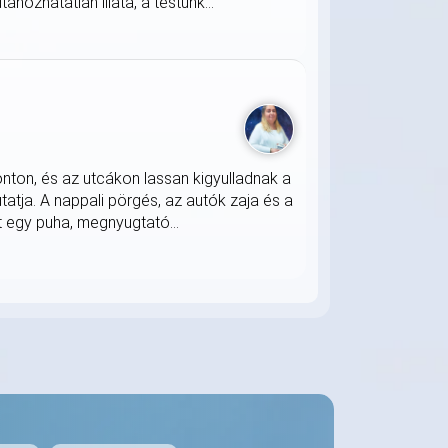
nozhatatlan illata, a testünk...
onton, és az utcákon lassan kigyulladnak a
atja. A nappali pörgés, az autók zaja és a
 egy puha, megnyugtató...