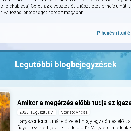
honé elrablása) Ceres az elvesztés és újjászületés princípiumát is
nden változás lehetőséget hordoz magában.
Pihenés rituálé
Legutóbbi blogbejegyzések
Amikor a megérzés előbb tudja az igaz
2026. augusztus 7.
Szerző: Ancsa
Hányszor fordult már elő veled, hogy egy döntés előtt á
figyelmeztetett: „ez nem a te utad”? Vagy éppen ellenke