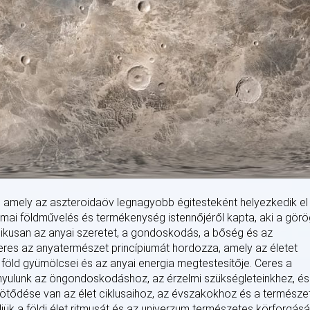
 amely az aszteroidaöv legnagyobb égitesteként helyezkedik el
ómai földművelés és termékenység istennőjéről kapta, aki a görö
ikusan az anyai szeretet, a gondoskodás, a bőség és az
Ceres az anyatermészet princípiumát hordozza, amely az életet
a föld gyümölcsei és az anyai energia megtestesítője. Ceres a
yulunk az öngondoskodáshoz, az érzelmi szükségleteinkhez, és
kötődése van az élet ciklusaihoz, az évszakokhoz és a természet
ljük a földi élet ritmusát és az univerzum természetes körforgásá