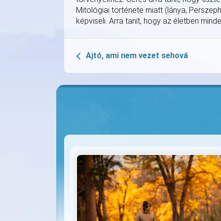
Mitológiai története miatt (lánya, Perszep
képviseli. Arra tanít, hogy az életben mi
Ajtó, ami nem vezet sehová