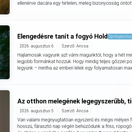
ellenérve dacára egy hirtelen, meleg bizonyosság öntötte
Elengedésre tanít a fogyó Hold
Spiritualizmu
2026. augusztus 6.
Szerző: Ancsa
Hajlamosak vagyunk azt várni magunktól, hogy a hét mi
legjobb formánkat hozzuk. Hogy mindig teljes gőzzel pö
legyünk – mintha az emberi lélek egy folyamatosan max
Az otthon melegének legegyszerűbb, ti
2026. augusztus 5.
Szerző: Ancsa
Van valami megnyugtatóan egyszerű és mégis mélyen fe
hosszú, fárasztó nap végén behúzódunk a friss, ropogó