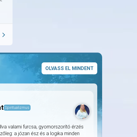
OLVASS EL MINDENT
at
Spiritualizmus
llva valami furcsa, gyomorszorító érzés
zőleg: a józan ész és a logika minden