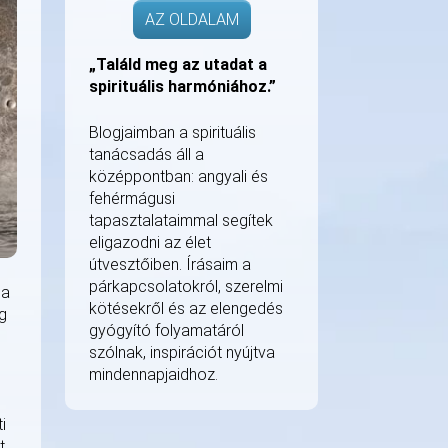
AZ OLDALAM
„Találd meg az utadat a
spirituális harmóniához.”
Blogjaimban a spirituális
tanácsadás áll a
középpontban: angyali és
fehérmágusi
tapasztalataimmal segítek
eligazodni az élet
útvesztőiben. Írásaim a
párkapcsolatokról, szerelmi
 a
kötésekről és az elengedés
g
gyógyító folyamatáról
szólnak, inspirációt nyújtva
mindennapjaidhoz.
i
t.