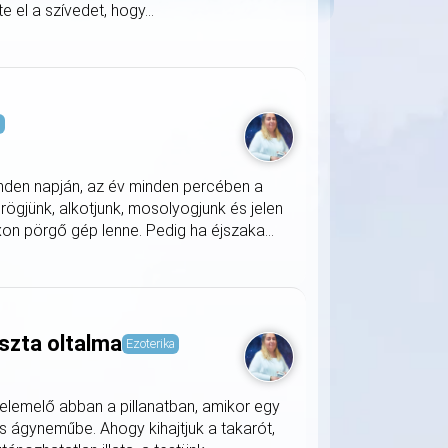
 el a szívedet, hogy...
s
nden napján, az év minden percében a
rögjünk, alkotjunk, mosolyogjunk és jelen
on pörgő gép lenne. Pedig ha éjszaka...
szta oltalma
Ezoterika
lemelő abban a pillanatban, amikor egy
s ágyneműbe. Ahogy kihajtjuk a takarót,