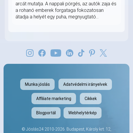
arcát mutatja. A nappali pörgés, az autók zaja és
a rohanó emberek forgataga fokozatosan
átadja a helyét egy puha, megnyugtató...
Munka jóslás
Adatvédelmi irányelvek
Affiliate marketing
Cikkek
Blogportál
Webhelytérkép
©
Jóslás24
2010-2026. Budapest, Károly krt. 12,