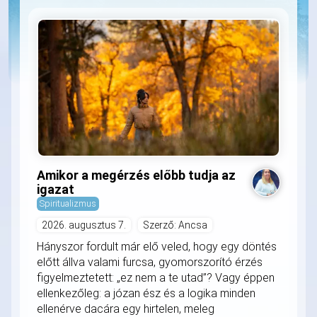
Amikor a megérzés előbb tudja az
igazat
Spiritualizmus
2026. augusztus 7.
Szerző: Ancsa
Hányszor fordult már elő veled, hogy egy döntés
előtt állva valami furcsa, gyomorszorító érzés
figyelmeztetett: „ez nem a te utad”? Vagy éppen
ellenkezőleg: a józan ész és a logika minden
ellenérve dacára egy hirtelen, meleg