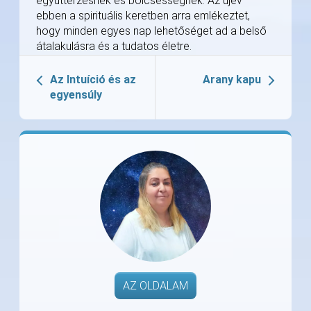
együttérzésnek és bölcsességnek. Az újév
ebben a spirituális keretben arra emlékeztet,
hogy minden egyes nap lehetőséget ad a belső
átalakulásra és a tudatos életre.
Az Intuíció és az
Arany kapu
egyensúly
AZ OLDALAM