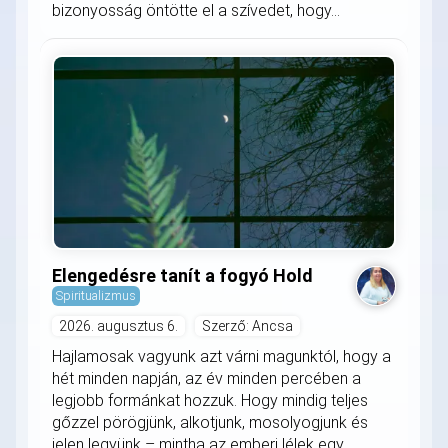
bizonyosság öntötte el a szívedet, hogy...
Elengedésre tanít a fogyó Hold
Spiritualizmus
2026. augusztus 6.
Szerző: Ancsa
Hajlamosak vagyunk azt várni magunktól, hogy a
hét minden napján, az év minden percében a
legjobb formánkat hozzuk. Hogy mindig teljes
gőzzel pörögjünk, alkotjunk, mosolyogjunk és
jelen legyünk – mintha az emberi lélek egy