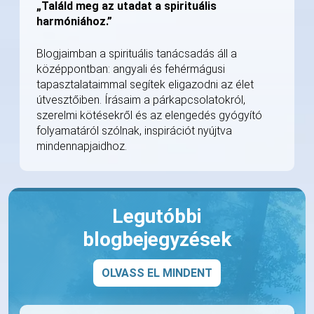
„Találd meg az utadat a spirituális
harmóniához.”
Blogjaimban a spirituális tanácsadás áll a
középpontban: angyali és fehérmágusi
tapasztalataimmal segítek eligazodni az élet
útvesztőiben. Írásaim a párkapcsolatokról,
szerelmi kötésekről és az elengedés gyógyító
folyamatáról szólnak, inspirációt nyújtva
mindennapjaidhoz.
Legutóbbi
blogbejegyzések
OLVASS EL MINDENT