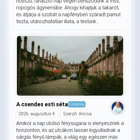
hosszú, fárasztó nap végén behúzódunk a friss,
ropogós ágyneműbe. Ahogy kihajtjuk a takarót,
és átjárja a szobát a napfényben száradt pamut
tiszta, utánozhatatlan illata, a testünk...
A csendes esti séta
Ezoterika
2026. augusztus 4.
Szerző: Ancsa
Amikor a nap utolsó fénysugarai is elenyésznek a
horizonton, és az utcákon lassan kigyulladnak a
sárgás fényű lámpák, a világ egy egészen más