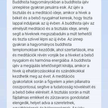
Buddhista hagyományokban a buddhista újév
ünneplése gyakran januárra esik. Az újév a
tisztulás és a meditáció ideje, amikor a hívek a
békét és a belső nyugalmat keresik, hogy tiszta
lappal induljanak az új évben. A buddhista újév az
elmélyült meditáció és a tisztulás ideje, amely
segít a híveknek megszabadulni a múlt terheitől
és tiszta szívvel lépni az új évbe. Az ünnep
gyakran a hagyományos buddhista
templomokban kezdődik, ahol szertartások, ima
és meditációk révén vonják be a híveket a belső
nyugalom és harmónia energiáiba. A buddhista
újév a megújulás lehetőségét kínálja, amikor a
hívek új elhatározásokkal és szándékokkal
kezdhetik meg az évet. A meditációs
gyakorlatok során a figyelem a jelen pillanatra
összpontosul, segítve a tudatosság növelését és
a belső béke elérését. A tisztulás során a múlt
fájdalmas emlékeit és zűrzavaros gondolatait
elengedik, helyet adva a szeretetnek,