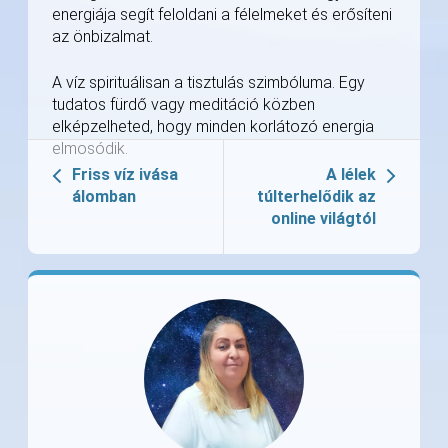
energiája segít feloldani a félelmeket és erősíteni
az önbizalmat.
A víz spirituálisan a tisztulás szimbóluma. Egy
tudatos fürdő vagy meditáció közben
elképzelheted, hogy minden korlátozó energia
elmosódik.
Friss víz ivása
A lélek
álomban
túlterhelődik az
online világtól