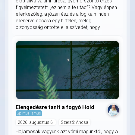
előtt állva valami furcsa, gyomorszorító érzés
figyelmeztetett: „ez nem a te utad”? Vagy éppen
ellenkezőleg: a józan ész és a logika minden
ellenérve dacára egy hirtelen, meleg
bizonyosság öntötte el a szívedet, hogy...
Elengedésre tanít a fogyó Hold
Spiritualizmus
2026. augusztus 6.
Szerző: Ancsa
Hajlamosak vagyunk azt várni magunktól, hogy a