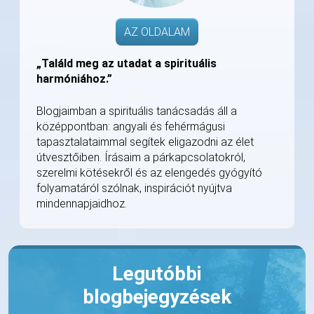
AZ OLDALAM
„Találd meg az utadat a spirituális
harmóniához.”
Blogjaimban a spirituális tanácsadás áll a
középpontban: angyali és fehérmágusi
tapasztalataimmal segítek eligazodni az élet
útvesztőiben. Írásaim a párkapcsolatokról,
szerelmi kötésekről és az elengedés gyógyító
folyamatáról szólnak, inspirációt nyújtva
mindennapjaidhoz.
Legutóbbi
blogbejegyzések