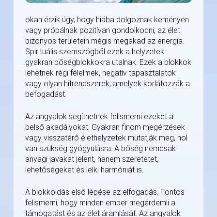
okan érzik úgy, hogy hiába dolgoznak keményen
vagy próbálnak pozitívan gondolkodni, az élet
bizonyos területein mégis megakad az energia.
Spirituális szemszögből ezek a helyzetek
gyakran bőségblokkokra utalnak. Ezek a blokkok
lehetnek régi félelmek, negatív tapasztalatok
vagy olyan hitrendszerek, amelyek korlátozzák a
befogadást.
Az angyalok segíthetnek felismerni ezeket a
belső akadályokat. Gyakran finom megérzések
vagy visszatérő élethelyzetek mutatják meg, hol
van szükség gyógyulásra. A bőség nemcsak
anyagi javakat jelent, hanem szeretetet,
lehetőségeket és lelki harmóniát is.
A blokkoldás első lépése az elfogadás. Fontos
felismerni, hogy minden ember megérdemli a
támogatást és az élet áramlását. Az angyalok