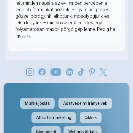
hét minden napján, az év minden percében a
legjobb formánkat hozzuk. Hogy mindig teljes
gőzzel pörögjünk, alkotjunk, mosolyogjunk és
jelen legyünk – mintha az emberi lélek egy
folyamatosan maxon pörgő gép lenne. Pedig ha
éjszaka...
Munka jóslás
Adatvédelmi irányelvek
Affiliate marketing
Cikkek
Blogportál
Webhelytérkép