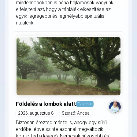
mindennapokban is néha hajlamosak vagyunk
elfelejteni azt, hogy a táplálék elkészítése az
egyik legrégebbi és legmélyebb spirituális
rituálénk....
Földelés a lombok alatt
Ezoterika
2026. augusztus 8.
Szerző: Ancsa
Biztosan érezted már te is, ahogy egy sűrű
erdőbe lépve szinte azonnal megváltozik
körülötted a levegő. Nemcsak hűvösebb és