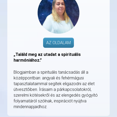
AZ OLDALAM
„Találd meg az utadat a spirituális
harmóniához.”
Blogjaimban a spirituális tanácsadás áll a
középpontban: angyali és fehérmágusi
tapasztalataimmal segítek eligazodni az élet
útvesztőiben. Írásaim a párkapcsolatokról,
szerelmi kötésekről és az elengedés gyógyító
folyamatáról szólnak, inspirációt nyújtva
mindennapjaidhoz.