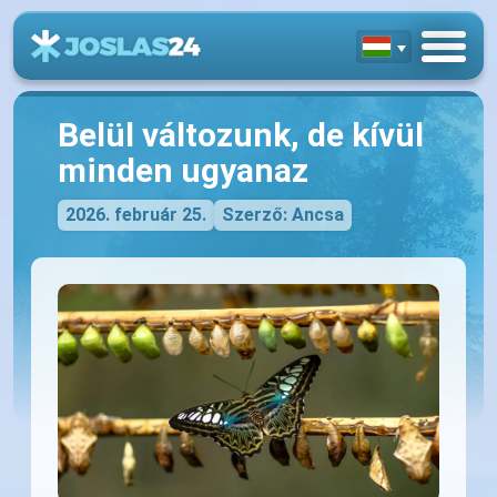
Belül változunk, de kívül
minden ugyanaz
2026. február 25.
Szerző: Ancsa