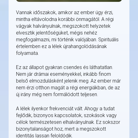
Vannak időszakok, amikor az ember úgy érzi,
mintha eltávolodna korábbi önmagától. A régi
vágyak halványulnak, megszokott helyzetek
elvesztik jelentőségüket, mégis nehéz
megfogalmazni, mi történik valójában. Spirituális
értelemben ez a lélek újrahangolódásának
folyamata.
Ez az állapot gyakran csendes és láthatatlan.
Nem jár drámai eseményekkel, inkább finom
belső elmozdulásként jelenik meg. Az ember már
nem érzi otthon magát a régi energiákban, de az
új irány még nem formálódott teljesen.
A lélek ilyenkor frekvenciát vált. Ahogy a tudat
fejlődik, bizonyos kapcsolatok, szokások vagy
célok természetesen elhalványulnak. Ez sokszor
bizonytalanságot hoz, mert a megszokott
identitás lassan feloldódik.