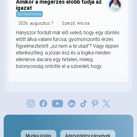
Amikor a megérzés előbb tudja az
igazat
Spiritualizmus
2026. augusztus 7.
Szerző: Ancsa
Hányszor fordult már elő veled, hogy egy döntés
előtt állva valami furcsa, gyomorszorító érzés
figyelmeztetett: „ez nem a te utad”? Vagy éppen
ellenkezőleg: a józan ész és a logika minden
ellenérve dacára egy hirtelen, meleg
bizonyosság öntötte el a szívedet, hogy...
Munka jóslás
Adatvédelmi irányelvek