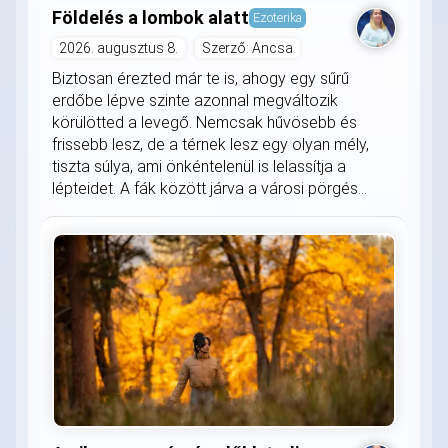
Földelés a lombok alatt
Ezoterika
2026. augusztus 8.
Szerző: Ancsa
Biztosan érezted már te is, ahogy egy sűrű
erdőbe lépve szinte azonnal megváltozik
körülötted a levegő. Nemcsak hűvösebb és
frissebb lesz, de a térnek lesz egy olyan mély,
tiszta súlya, ami önkéntelenül is lelassítja a
lépteidet. A fák között járva a városi pörgés...