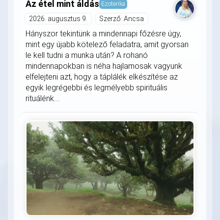
Az étel mint áldás
Ezoterika
2026. augusztus 9.
Szerző: Ancsa
Hányszor tekintünk a mindennapi főzésre úgy,
mint egy újabb kötelező feladatra, amit gyorsan
le kell tudni a munka után? A rohanó
mindennapokban is néha hajlamosak vagyunk
elfelejteni azt, hogy a táplálék elkészítése az
egyik legrégebbi és legmélyebb spirituális
rituálénk....