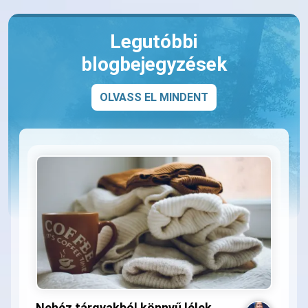
Legutóbbi
blogbejegyzések
OLVASS EL MINDENT
Nehéz tárgyakból könnyű lélek