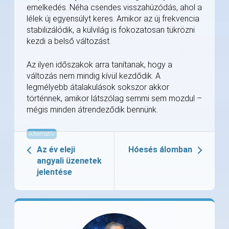
emelkedés. Néha csendes visszahúzódás, ahol a
lélek új egyensúlyt keres. Amikor az új frekvencia
stabilizálódik, a külvilág is fokozatosan tükrözni
kezdi a belső változást.
Az ilyen időszakok arra tanítanak, hogy a
változás nem mindig kívül kezdődik. A
legmélyebb átalakulások sokszor akkor
történnek, amikor látszólag semmi sem mozdul –
mégis minden átrendeződik bennünk.
Alternatív
Az év eleji
Hóesés álomban
angyali üzenetek
jelentése