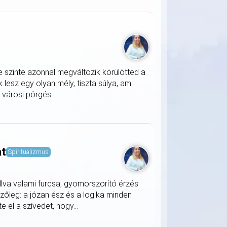
e szinte azonnal megváltozik körülötted a
lesz egy olyan mély, tiszta súlya, ami
a városi pörgés...
at
Spiritualizmus
llva valami furcsa, gyomorszorító érzés
zőleg: a józan ész és a logika minden
 el a szívedet, hogy...