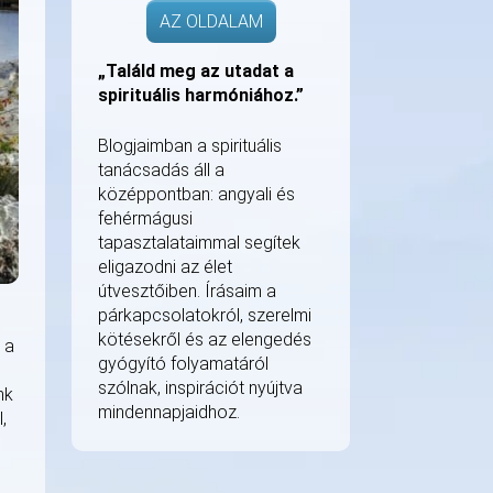
AZ OLDALAM
„Találd meg az utadat a
spirituális harmóniához.”
Blogjaimban a spirituális
tanácsadás áll a
középpontban: angyali és
fehérmágusi
tapasztalataimmal segítek
eligazodni az élet
útvesztőiben. Írásaim a
párkapcsolatokról, szerelmi
kötésekről és az elengedés
 a
gyógyító folyamatáról
szólnak, inspirációt nyújtva
nk
mindennapjaidhoz.
,