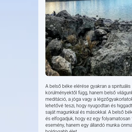
A belső béke elérése gyakran a spirituális
körülményektől függ, hanem belső világunk
meditáció, a jóga vagy a légzőgyakorlato
lehetővé teszi, hogy nyugodtan és higgadt
saját magunkkal és másokkal. A belső bé
és elfogadjuk, hogy ez egy folyamatosan 
esemény, hanem egy állandó munka önma
boldogabb élet.