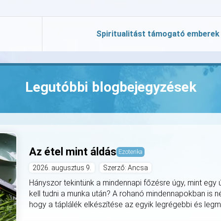
Spiritualitást támogató emberek
Legutóbbi blogbejegyzések
Az étel mint áldás
Ezoterika
2026. augusztus 9.
Szerző: Ancsa
Hányszor tekintünk a mindennapi főzésre úgy, mint egy ú
kell tudni a munka után? A rohanó mindennapokban is né
hogy a táplálék elkészítése az egyik legrégebbi és legmély