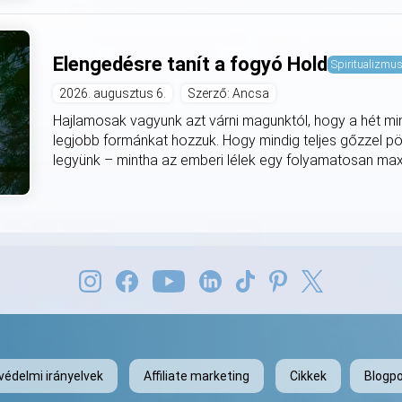
Elengedésre tanít a fogyó Hold
Spiritualizmu
2026. augusztus 6.
Szerző: Ancsa
Hajlamosak vagyunk azt várni magunktól, hogy a hét mi
legjobb formánkat hozzuk. Hogy mindig teljes gőzzel pö
legyünk – mintha az emberi lélek egy folyamatosan max
védelmi irányelvek
Affiliate marketing
Cikkek
Blogpo