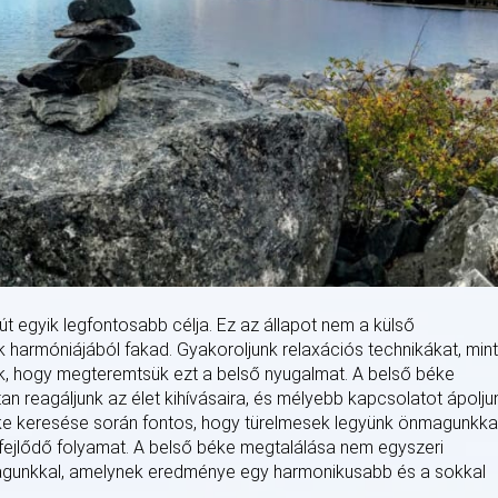
 út egyik legfontosabb célja. Ez az állapot nem a külső
 harmóniájából fakad. Gyakoroljunk relaxációs technikákat, mint
k, hogy megteremtsük ezt a belső nyugalmat. A belső béke
an reagáljunk az élet kihívásaira, és mélyebb kapcsolatot ápolju
ke keresése során fontos, hogy türelmesek legyünk önmagunkkal
fejlődő folyamat. A belső béke megtalálása nem egyszeri
gunkkal, amelynek eredménye egy harmonikusabb és a sokkal