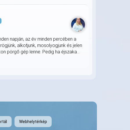
s
nden napján, az év minden percében a
rögjünk, alkotjunk, mosolyogjunk és jelen
on pörgő gép lenne. Pedig ha éjszaka...
rtál
Webhelytérkép