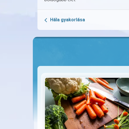
Hála gyakorlása