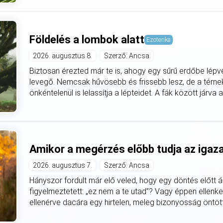
Földelés a lombok alatt
Ezoterika
2026. augusztus 8.
Szerző: Ancsa
Biztosan érezted már te is, ahogy egy sűrű erdőbe lépv
levegő. Nemcsak hűvösebb és frissebb lesz, de a térnek 
önkéntelenül is lelassítja a lépteidet. A fák között járva 
Amikor a megérzés előbb tudja az igaz
2026. augusztus 7.
Szerző: Ancsa
Hányszor fordult már elő veled, hogy egy döntés előtt á
figyelmeztetett: „ez nem a te utad”? Vagy éppen ellenke
ellenérve dacára egy hirtelen, meleg bizonyosság öntötte