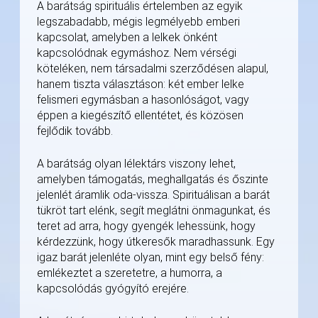
A barátság spirituális értelemben az egyik
legszabadabb, mégis legmélyebb emberi
kapcsolat, amelyben a lelkek önként
kapcsolódnak egymáshoz. Nem vérségi
köteléken, nem társadalmi szerződésen alapul,
hanem tiszta választáson: két ember lelke
felismeri egymásban a hasonlóságot, vagy
éppen a kiegészítő ellentétet, és közösen
fejlődik tovább.
A barátság olyan lélektárs viszony lehet,
amelyben támogatás, meghallgatás és őszinte
jelenlét áramlik oda-vissza. Spirituálisan a barát
tükröt tart elénk, segít meglátni önmagunkat, és
teret ad arra, hogy gyengék lehessünk, hogy
kérdezzünk, hogy útkeresők maradhassunk. Egy
igaz barát jelenléte olyan, mint egy belső fény:
emlékeztet a szeretetre, a humorra, a
kapcsolódás gyógyító erejére.