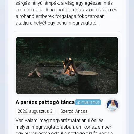
sárgás fényű lámpák, a világ egy egészen más
arcát mutatja. A nappali pörgés, az autók zaja és
a rohanó emberek forgataga fokozatosan
átadja a helyét egy puha, megnyugtató...
A parázs pattogó tánca
Spiritualizmus
2026. augusztus 3.
Szerző: Ancsa
Van valami megmagyarázhatatlanul ősi és
mélyen megnyugtató abban, amikor az ember
egy hűvös estén odaül a pattogó tüzifa vagy a