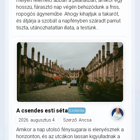
mélyen felemelő abban a pillanatban, amikor egy
hosszú, fárasztó nap végén behúzódunk a friss,
ropogós ágyneműbe. Ahogy kihajtjuk a takarót,
és átjárja a szobát a napfényben száradt pamut
tiszta, utánozhatatlan illata, a testünk...
A csendes esti séta
Ezoterika
2026. augusztus 4.
Szerző: Ancsa
Amikor a nap utolsó fénysugarai is elenyésznek a
horizonton, és az utcákon lassan kigyulladnak a