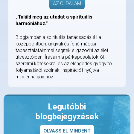
AZ OLDALAM
„Találd meg az utadat a spirituális
harmóniához.”
Blogjaimban a spirituális tanácsadás áll a
középpontban: angyali és fehérmágusi
tapasztalataimmal segítek eligazodni az élet
útvesztőiben. Írásaim a párkapcsolatokról,
szerelmi kötésekről és az elengedés gyógyító
folyamatáról szólnak, inspirációt nyújtva
mindennapjaidhoz.
Legutóbbi
blogbejegyzések
OLVASS EL MINDENT