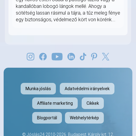
kandallóban lobogó lángok mellé. Ahogy a
sötétség lassan rásimul a tájra, a tűz meleg fénye
egy biztonságos, védelmező kört von körénk....
Munka jóslás
Adatvédelmi irányelvek
Affiliate marketing
Cikkek
Blogportál
Webhelytérkép
©
Jóslás24
2010-2026. Budapest, Károly krt. 12,