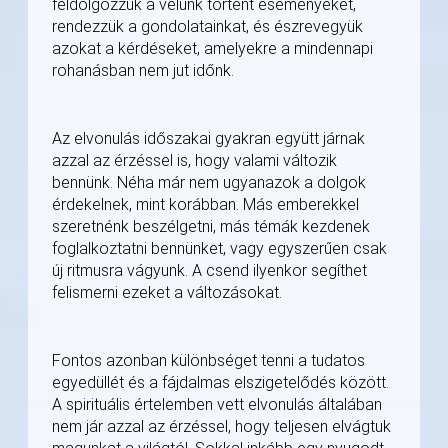
feldolgozzuk a velünk történt eseményeket,
rendezzük a gondolatainkat, és észrevegyük
azokat a kérdéseket, amelyekre a mindennapi
rohanásban nem jut időnk.
Az elvonulás időszakai gyakran együtt járnak
azzal az érzéssel is, hogy valami változik
bennünk. Néha már nem ugyanazok a dolgok
érdekelnek, mint korábban. Más emberekkel
szeretnénk beszélgetni, más témák kezdenek
foglalkoztatni bennünket, vagy egyszerűen csak
új ritmusra vágyunk. A csend ilyenkor segíthet
felismerni ezeket a változásokat.
Fontos azonban különbséget tenni a tudatos
egyedüllét és a fájdalmas elszigetelődés között.
A spirituális értelemben vett elvonulás általában
nem jár azzal az érzéssel, hogy teljesen elvágtuk