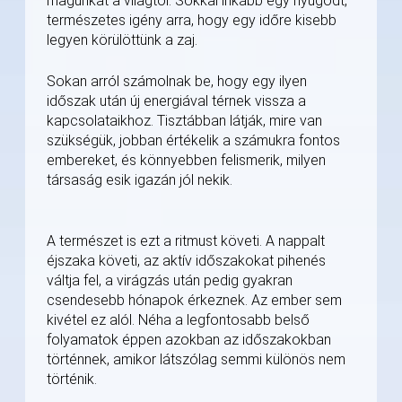
magunkat a világtól. Sokkal inkább egy nyugodt,
természetes igény arra, hogy egy időre kisebb
legyen körülöttünk a zaj.
Sokan arról számolnak be, hogy egy ilyen
időszak után új energiával térnek vissza a
kapcsolataikhoz. Tisztábban látják, mire van
szükségük, jobban értékelik a számukra fontos
embereket, és könnyebben felismerik, milyen
társaság esik igazán jól nekik.
A természet is ezt a ritmust követi. A nappalt
éjszaka követi, az aktív időszakokat pihenés
váltja fel, a virágzás után pedig gyakran
csendesebb hónapok érkeznek. Az ember sem
kivétel ez alól. Néha a legfontosabb belső
folyamatok éppen azokban az időszakokban
történnek, amikor látszólag semmi különös nem
történik.