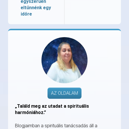
egyszerűen
eltűnnénk egy
időre
AZ OLDALAM
„Találd meg az utadat a spirituális
harmóniához.”
Blogjaimban a spirituális tanácsadás áll a