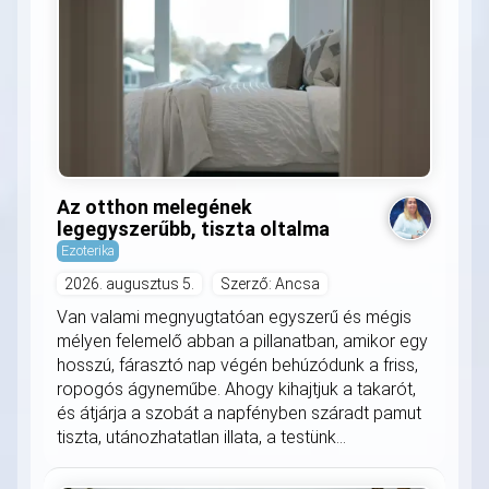
Az otthon melegének
legegyszerűbb, tiszta oltalma
Ezoterika
2026. augusztus 5.
Szerző: Ancsa
Van valami megnyugtatóan egyszerű és mégis
mélyen felemelő abban a pillanatban, amikor egy
hosszú, fárasztó nap végén behúzódunk a friss,
ropogós ágyneműbe. Ahogy kihajtjuk a takarót,
és átjárja a szobát a napfényben száradt pamut
tiszta, utánozhatatlan illata, a testünk...