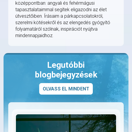
középpontban: angyali és fehérmágusi
tapasztalataimmal segítek eligazodni az élet
útvesztőiben. Írásaim a párkapcsolatokról,
szerelmi kötésekről és az elengedés gyógyító
folyamatáról szólnak, inspirációt nyújtva
mindennapjaidhoz.
Legutóbbi
blogbejegyzések
OLVASS EL MINDENT