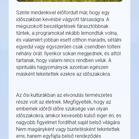
Szinte mindenkivel előfordult már, hogy egy
időszakban kevésbé vágyott társaságra. A
megszokott beszélgetések fárasztóbbnak
tűntek, a programokat inkább lemondtuk volna,
és valamiért jobban esett otthon maradni, sétálni
egyedül vagy egyszerűen csak csendben tölteni
néhány órát. Ilyenkor sokan megijednek, és attól
tartanak, hogy valami nincs rendben velük. A
spirituális hagyományok azonban egészen
másként tekintettek ezekre az időszakokra.
Az ősi kultúrákban az elvonulás természetes
része volt az életnek. Megfigyelték, hogy az
embernek időről időre szüksége van olyan
időszakokra, amikor kevesebb külső inger éri, és
nagyobb figyelmet fordíthat saját belső világára.
Nem magányként vagy büntetésként tekintettek
erre, hanem egyfajta belső rendeződés