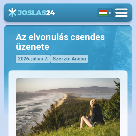
Az elvonulás csendes
üzenete
2026. július 7.
Szerző: Ancsa