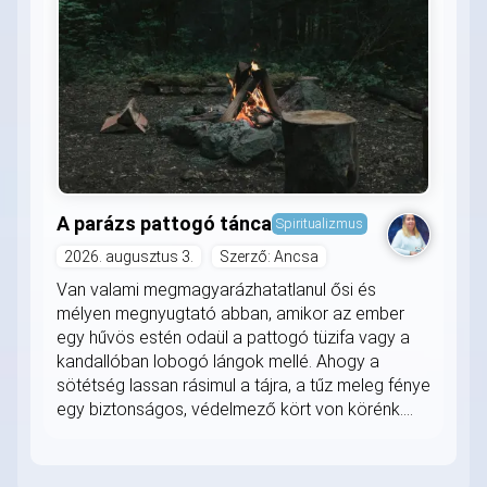
A parázs pattogó tánca
Spiritualizmus
2026. augusztus 3.
Szerző: Ancsa
Van valami megmagyarázhatatlanul ősi és
mélyen megnyugtató abban, amikor az ember
egy hűvös estén odaül a pattogó tüzifa vagy a
kandallóban lobogó lángok mellé. Ahogy a
sötétség lassan rásimul a tájra, a tűz meleg fénye
egy biztonságos, védelmező kört von körénk....