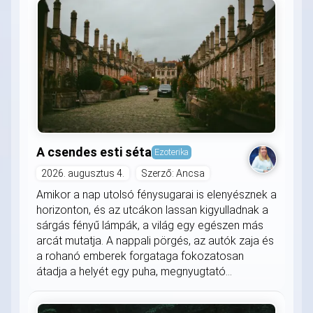
A csendes esti séta
Ezoterika
2026. augusztus 4.
Szerző: Ancsa
Amikor a nap utolsó fénysugarai is elenyésznek a
horizonton, és az utcákon lassan kigyulladnak a
sárgás fényű lámpák, a világ egy egészen más
arcát mutatja. A nappali pörgés, az autók zaja és
a rohanó emberek forgataga fokozatosan
átadja a helyét egy puha, megnyugtató...