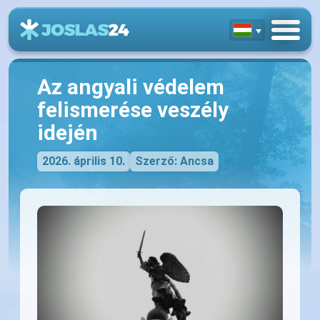
Az angyali védelem
felismerése veszély
idején
2026. április 10.
Szerző: Ancsa