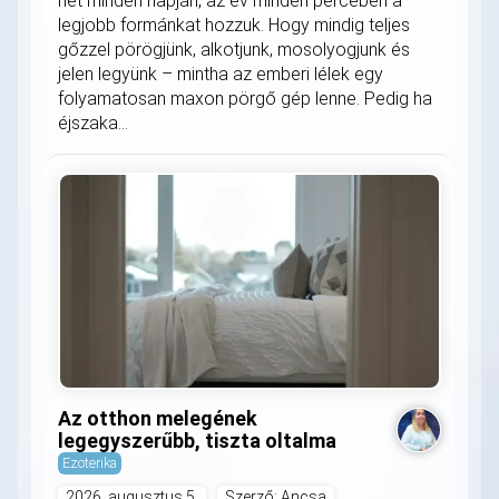
hét minden napján, az év minden percében a
legjobb formánkat hozzuk. Hogy mindig teljes
gőzzel pörögjünk, alkotjunk, mosolyogjunk és
jelen legyünk – mintha az emberi lélek egy
folyamatosan maxon pörgő gép lenne. Pedig ha
éjszaka...
Az otthon melegének
legegyszerűbb, tiszta oltalma
Ezoterika
2026. augusztus 5.
Szerző: Ancsa