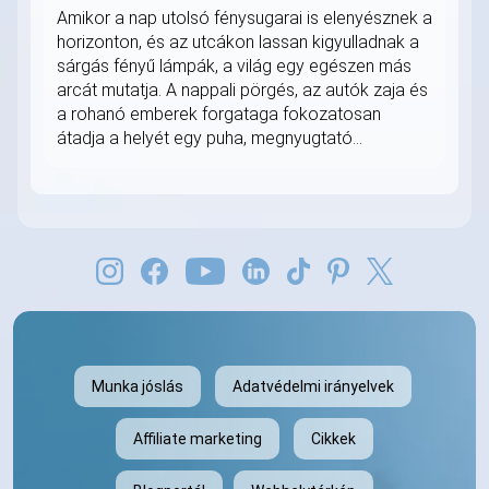
Amikor a nap utolsó fénysugarai is elenyésznek a
horizonton, és az utcákon lassan kigyulladnak a
sárgás fényű lámpák, a világ egy egészen más
arcát mutatja. A nappali pörgés, az autók zaja és
a rohanó emberek forgataga fokozatosan
átadja a helyét egy puha, megnyugtató...
Munka jóslás
Adatvédelmi irányelvek
Affiliate marketing
Cikkek