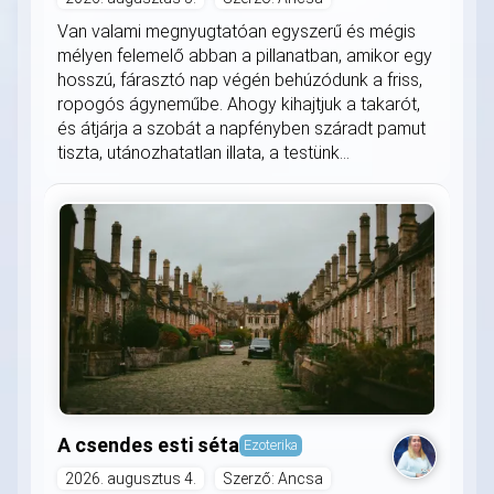
Van valami megnyugtatóan egyszerű és mégis
mélyen felemelő abban a pillanatban, amikor egy
hosszú, fárasztó nap végén behúzódunk a friss,
ropogós ágyneműbe. Ahogy kihajtjuk a takarót,
és átjárja a szobát a napfényben száradt pamut
tiszta, utánozhatatlan illata, a testünk...
A csendes esti séta
Ezoterika
2026. augusztus 4.
Szerző: Ancsa