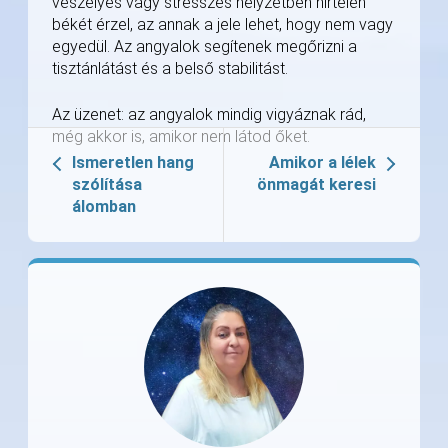
veszélyes vagy stresszes helyzetben hirtelen
békét érzel, az annak a jele lehet, hogy nem vagy
egyedül. Az angyalok segítenek megőrizni a
tisztánlátást és a belső stabilitást.
Az üzenet: az angyalok mindig vigyáznak rád,
még akkor is, amikor nem látod őket.
Ismeretlen hang
Amikor a lélek
szólítása
önmagát keresi
álomban