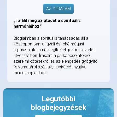
AZ OLDALAM
„Találd meg az utadat a spirituális
harmóniához.”
Blogjaimban a spirituális tanácsadás áll a
középpontban: angyali és fehérmágusi
tapasztalataimmal segítek eligazodni az élet
útvesztőiben. Írásaim a párkapcsolatokról,
szerelmi kötésekről és az elengedés gyógyító
folyamatáról szólnak, inspirációt nyújtva
mindennapjaidhoz.
Legutóbbi
blogbejegyzések