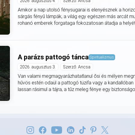
2026. augusztus 4.
Szerző: Ancsa
Amikor a nap utolsó fénysugarai is elenyésznek a horiz
sárgás fényű lámpák, a világ egy egészen más arcát mut
rohanó emberek forgataga fokozatosan átadja a helyét
A parázs pattogó tánca
Spiritualizmus
2026. augusztus 3.
Szerző: Ancsa
Van valami megmagyarázhatatlanul ősi és mélyen meg
hűvös estén odaül a pattogó tüzifa vagy a kandallóban
lassan rásimul a tájra, a tűz meleg fénye egy biztonságo