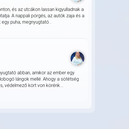
onton, és az utcákon lassan kigyulladnak a
atja. A nappali pörgés, az autók zaja és a
 egy puha, megnyugtató...
nyugtató abban, amikor az ember egy
 lobogó lángok mellé. Ahogy a sötétség
s, védelmező kört von körénk....