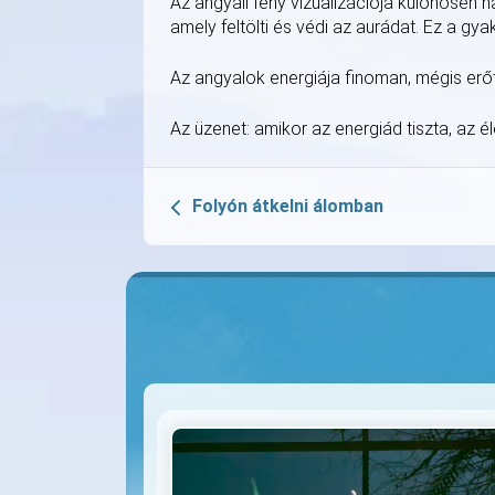
Az angyali fény vizualizációja különösen h
amely feltölti és védi az aurádat. Ez a gyak
Az angyalok energiája finoman, mégis erőte
Az üzenet: amikor az energiád tiszta, az é
Folyón átkelni álomban