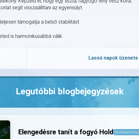
atékony. Képzeld el, hogy egy tiszta, ragyogó fény vesz körül,
orlat segít visszaállítani az egyensúlyt.
ljesen támogatja a belső stabilitást.
leted is harmonikusabbá válik.
Lassú napok üzenete
Legutóbbi blogbejegyzések
Elengedésre tanít a fogyó Hold
Spiritualizmu