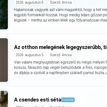
2026. augusztus 6.
Szerző: Ancsa
Hajlamosak vagyunk azt várni magunktól, hogy a hét mi
legjobb formánkat hozzuk. Hogy mindig teljes gőzzel pö
legyünk – mintha az emberi lélek egy folyamatosan max
Az otthon melegének legegyszerűbb, ti
2026. augusztus 5.
Szerző: Ancsa
Van valami megnyugtatóan egyszerű és mégis mélyen fe
hosszú, fárasztó nap végén behúzódunk a friss, ropogó
és átjárja a szobát a napfényben száradt pamut tiszta, utá
A csendes esti séta
Ezoterika