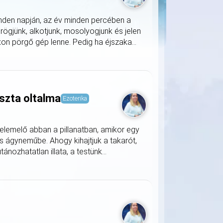
nden napján, az év minden percében a
rögjünk, alkotjunk, mosolyogjunk és jelen
on pörgő gép lenne. Pedig ha éjszaka...
szta oltalma
Ezoterika
lemelő abban a pillanatban, amikor egy
s ágyneműbe. Ahogy kihajtjuk a takarót,
nozhatatlan illata, a testünk...