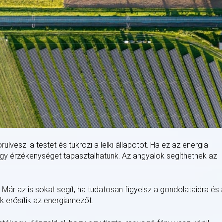
lveszi a testet és tükrözi a lelki állapotot. Ha ez az energia
agy érzékenységet tapasztalhatunk. Az angyalok segíthetnek az
 Már az is sokat segít, ha tudatosan figyelsz a gondolataidra és
k erősítik az energiamezőt.