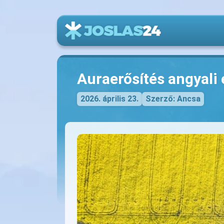
Auraerősítés angyali 
2026. április 23.
Szerző: Ancsa