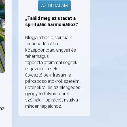
AZ OLDALAM
„Találd meg az utadat a
spirituális harmóniához.”
Blogjaimban a spirituális
tanácsadás áll a
középpontban: angyali és
fehérmágusi
tapasztalataimmal segítek
eligazodni az élet
útvesztőiben. Írásaim a
párkapcsolatokról, szerelmi
kötésekről és az elengedés
gyógyító folyamatáról
szólnak, inspirációt nyújtva
mindennapjaidhoz.
 az