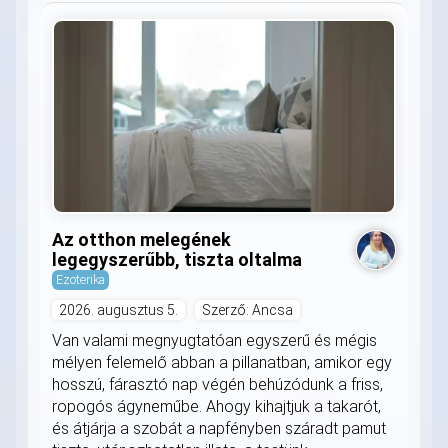
Az otthon melegének
legegyszerűbb, tiszta oltalma
Ezoterika
2026. augusztus 5.
Szerző: Ancsa
Van valami megnyugtatóan egyszerű és mégis
mélyen felemelő abban a pillanatban, amikor egy
hosszú, fárasztó nap végén behúzódunk a friss,
ropogós ágyneműbe. Ahogy kihajtjuk a takarót,
és átjárja a szobát a napfényben száradt pamut