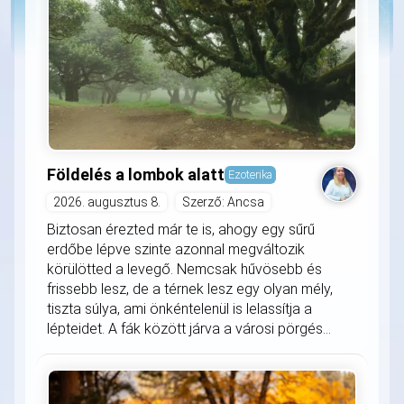
Földelés a lombok alatt
Ezoterika
2026. augusztus 8.
Szerző: Ancsa
Biztosan érezted már te is, ahogy egy sűrű
erdőbe lépve szinte azonnal megváltozik
körülötted a levegő. Nemcsak hűvösebb és
frissebb lesz, de a térnek lesz egy olyan mély,
tiszta súlya, ami önkéntelenül is lelassítja a
lépteidet. A fák között járva a városi pörgés...