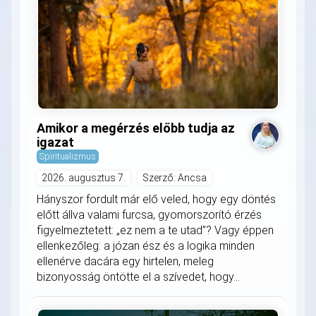
Amikor a megérzés előbb tudja az
igazat
Spiritualizmus
2026. augusztus 7.
Szerző: Ancsa
Hányszor fordult már elő veled, hogy egy döntés
előtt állva valami furcsa, gyomorszorító érzés
figyelmeztetett: „ez nem a te utad”? Vagy éppen
ellenkezőleg: a józan ész és a logika minden
ellenérve dacára egy hirtelen, meleg
bizonyosság öntötte el a szívedet, hogy...