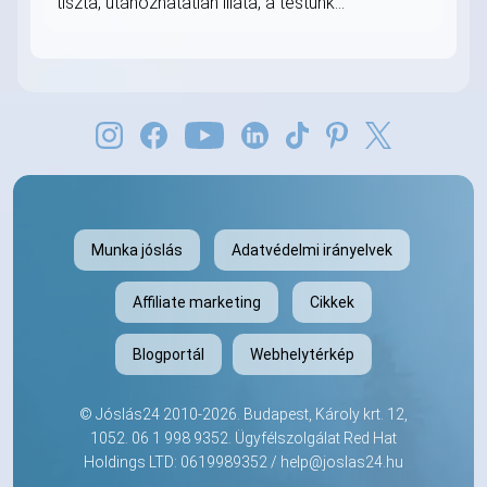
tiszta, utánozhatatlan illata, a testünk...
Munka jóslás
Adatvédelmi irányelvek
Affiliate marketing
Cikkek
Blogportál
Webhelytérkép
©
Jóslás24
2010-2026. Budapest, Károly krt. 12,
1052.
06 1 998 9352
. Ügyfélszolgálat Red Hat
Holdings LTD: 0619989352 /
help@joslas24.hu