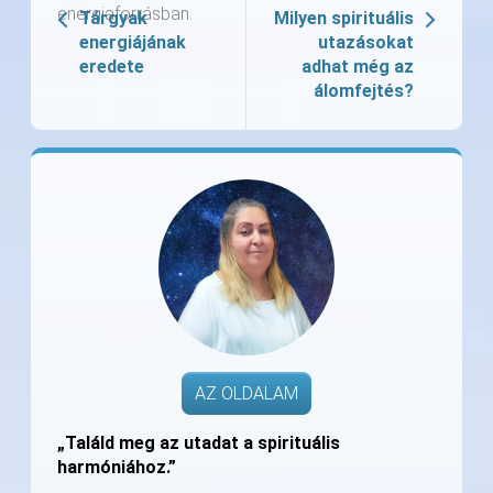
energiaforrásban.
Tárgyak
Milyen spirituális
energiájának
utazásokat
eredete
adhat még az
álomfejtés?
AZ OLDALAM
„Találd meg az utadat a spirituális
harmóniához.”