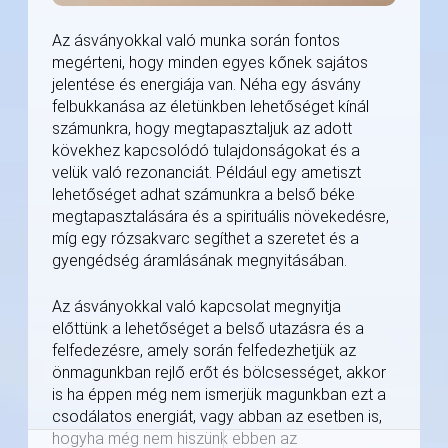
Az ásványokkal való munka során fontos
megérteni, hogy minden egyes kőnek sajátos
jelentése és energiája van. Néha egy ásvány
felbukkanása az életünkben lehetőséget kínál
számunkra, hogy megtapasztaljuk az adott
kövekhez kapcsolódó tulajdonságokat és a
velük való rezonanciát. Például egy ametiszt
lehetőséget adhat számunkra a belső béke
megtapasztalására és a spirituális növekedésre,
míg egy rózsakvarc segíthet a szeretet és a
gyengédség áramlásának megnyitásában.
Az ásványokkal való kapcsolat megnyitja
előttünk a lehetőséget a belső utazásra és a
felfedezésre, amely során felfedezhetjük az
önmagunkban rejlő erőt és bölcsességet, akkor
is ha éppen még nem ismerjük magunkban ezt a
csodálatos energiát, vagy abban az esetben is,
hogyha még nem hiszünk ebben az