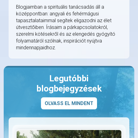
Blogjaimban a spirituális tanácsadás áll a
középpontban: angyali és fehérmágusi
tapasztalataimmal segítek eligazodni az élet
útvesztőiben. Írásaim a párkapcsolatokról,
szerelmi kötésekről és az elengedés gyógyító
folyamatáról szólnak, inspirációt nyújtva
mindennapjaidhoz.
Legutóbbi
blogbejegyzések
OLVASS EL MINDENT