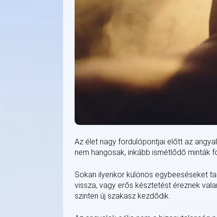
Az élet nagy fordulópontjai előtt az angya
nem hangosak, inkább ismétlődő minták f
Sokan ilyenkor különös egybeeséseket tap
vissza, vagy erős késztetést éreznek vala
szinten új szakasz kezdődik.