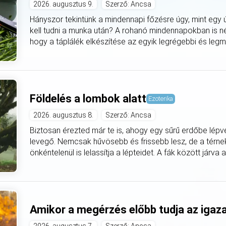
2026. augusztus 9.
Szerző: Ancsa
Hányszor tekintünk a mindennapi főzésre úgy, mint egy ú
kell tudni a munka után? A rohanó mindennapokban is né
hogy a táplálék elkészítése az egyik legrégebbi és legmély
Földelés a lombok alatt
Ezoterika
2026. augusztus 8.
Szerző: Ancsa
Biztosan érezted már te is, ahogy egy sűrű erdőbe lépv
levegő. Nemcsak hűvösebb és frissebb lesz, de a térnek 
önkéntelenül is lelassítja a lépteidet. A fák között járva 
Amikor a megérzés előbb tudja az igaz