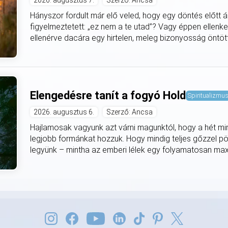
2026. augusztus 7.
Szerző: Ancsa
Hányszor fordult már elő veled, hogy egy döntés előtt á
figyelmeztetett: „ez nem a te utad”? Vagy éppen ellenke
ellenérve dacára egy hirtelen, meleg bizonyosság öntötte
Elengedésre tanít a fogyó Hold
Spiritualizmu
2026. augusztus 6.
Szerző: Ancsa
Hajlamosak vagyunk azt várni magunktól, hogy a hét mi
legjobb formánkat hozzuk. Hogy mindig teljes gőzzel pö
legyünk – mintha az emberi lélek egy folyamatosan max