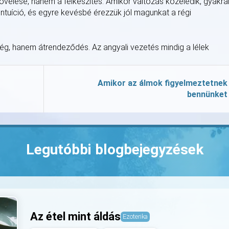
övelése, hanem a felkészítés. Amikor változás közeledik, gyakra
ntuíció, és egyre kevésbé érezzük jól magunkat a régi
ség, hanem átrendeződés. Az angyali vezetés mindig a lélek
Amikor az álmok figyelmeztetnek
bennünket
Legutóbbi blogbejegyzések
Az étel mint áldás
Ezoterika