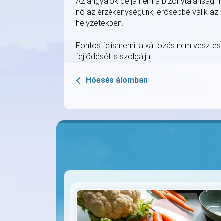
Az angyalok célja nem a bizonytalanság n
nő az érzékenységünk, erősebbé válik az i
helyzetekben.
Fontos felismerni: a változás nem veszte
fejlődését is szolgálja.
Hóesés álomban