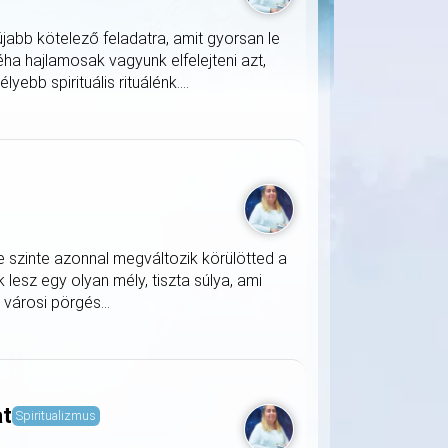
jabb kötelező feladatra, amit gyorsan le
ha hajlamosak vagyunk elfelejteni azt,
ebb spirituális rituálénk....
e szinte azonnal megváltozik körülötted a
lesz egy olyan mély, tiszta súlya, ami
a városi pörgés...
at
Spiritualizmus