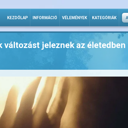
KEZDŐLAP
INFORMÁCIÓ
VÉLEMÉNYEK
KATEGÓRIÁK
k változást jeleznek az életedben