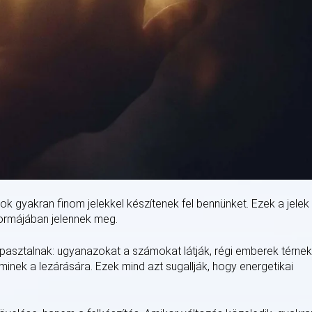
lok gyakran finom jelekkel készítenek fel bennünket. Ezek a jelek
ormájában jelennek meg.
asztalnak: ugyanazokat a számokat látják, régi emberek térnek
minek a lezárására. Ezek mind azt sugallják, hogy energetikai