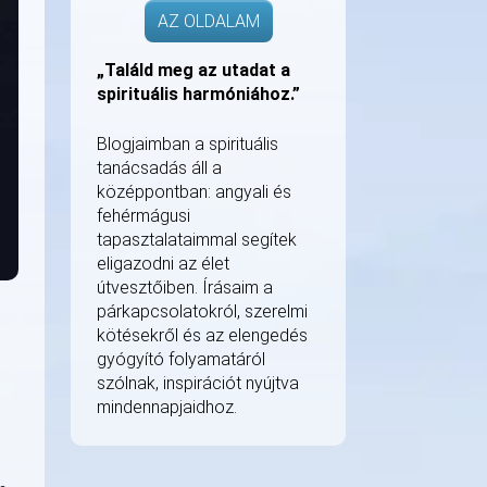
AZ OLDALAM
„Találd meg az utadat a
spirituális harmóniához.”
Blogjaimban a spirituális
tanácsadás áll a
középpontban: angyali és
fehérmágusi
tapasztalataimmal segítek
eligazodni az élet
útvesztőiben. Írásaim a
párkapcsolatokról, szerelmi
kötésekről és az elengedés
gyógyító folyamatáról
szólnak, inspirációt nyújtva
mindennapjaidhoz.