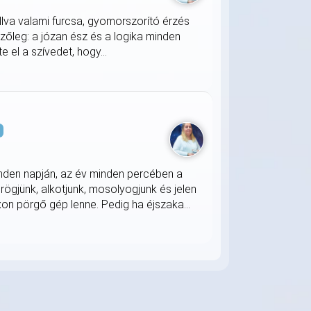
llva valami furcsa, gyomorszorító érzés
zőleg: a józan ész és a logika minden
 el a szívedet, hogy...
s
nden napján, az év minden percében a
rögjünk, alkotjunk, mosolyogjunk és jelen
on pörgő gép lenne. Pedig ha éjszaka...