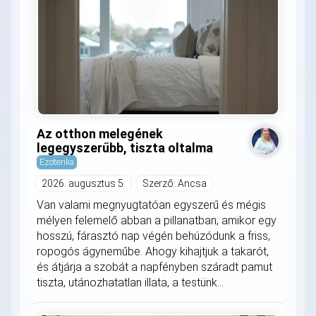
Az otthon melegének
legegyszerűbb, tiszta oltalma
Ezoterika
2026. augusztus 5.
Szerző: Ancsa
Van valami megnyugtatóan egyszerű és mégis
mélyen felemelő abban a pillanatban, amikor egy
hosszú, fárasztó nap végén behúzódunk a friss,
ropogós ágyneműbe. Ahogy kihajtjuk a takarót,
és átjárja a szobát a napfényben száradt pamut
tiszta, utánozhatatlan illata, a testünk...