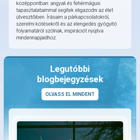
középpontban: angyali és fehérmágusi
tapasztalataimmal segítek eligazodni az élet
útvesztőiben. Írásaim a párkapcsolatokról,
szerelmi kötésekről és az elengedés gyógyító
folyamatáról szólnak, inspirációt nyújtva
mindennapjaidhoz.
Legutóbbi
blogbejegyzések
OLVASS EL MINDENT