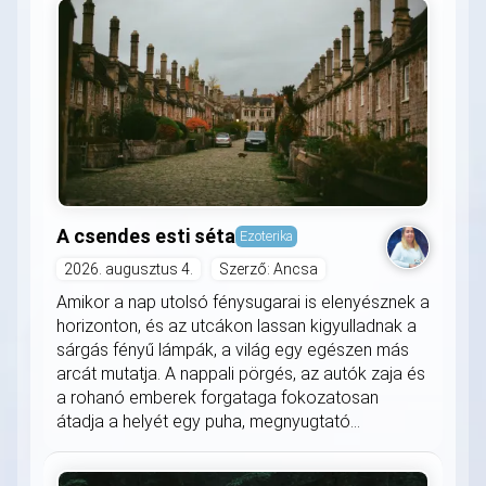
A csendes esti séta
Ezoterika
2026. augusztus 4.
Szerző: Ancsa
Amikor a nap utolsó fénysugarai is elenyésznek a
horizonton, és az utcákon lassan kigyulladnak a
sárgás fényű lámpák, a világ egy egészen más
arcát mutatja. A nappali pörgés, az autók zaja és
a rohanó emberek forgataga fokozatosan
átadja a helyét egy puha, megnyugtató...