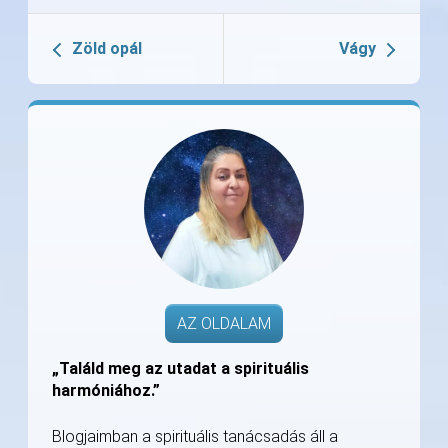
Zöld opál
Vágy
AZ OLDALAM
„Találd meg az utadat a spirituális
harmóniához.”
Blogjaimban a spirituális tanácsadás áll a