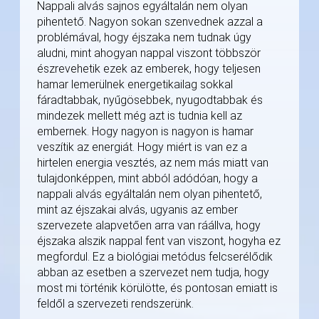
Nappali alvás sajnos egyáltalán nem olyan
pihentető. Nagyon sokan szenvednek azzal a
problémával, hogy éjszaka nem tudnak úgy
aludni, mint ahogyan nappal viszont többször
észrevehetik ezek az emberek, hogy teljesen
hamar lemerülnek energetikailag sokkal
fáradtabbak, nyűgösebbek, nyugodtabbak és
mindezek mellett még azt is tudnia kell az
embernek. Hogy nagyon is nagyon is hamar
veszítik az energiát. Hogy miért is van ez a
hirtelen energia vesztés, az nem más miatt van
tulajdonképpen, mint abból adódóan, hogy a
nappali alvás egyáltalán nem olyan pihentető,
mint az éjszakai alvás, ugyanis az ember
szervezete alapvetően arra van ráállva, hogy
éjszaka alszik nappal fent van viszont, hogyha ez
megfordul. Ez a biológiai metódus felcserélődik
abban az esetben a szervezet nem tudja, hogy
most mi történik körülötte, és pontosan emiatt is
feldől a szervezeti rendszerünk.