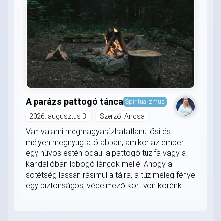
A parázs pattogó tánca
Spiritualizmus
2026. augusztus 3.
Szerző: Ancsa
Van valami megmagyarázhatatlanul ősi és
mélyen megnyugtató abban, amikor az ember
egy hűvös estén odaül a pattogó tüzifa vagy a
kandallóban lobogó lángok mellé. Ahogy a
sötétség lassan rásimul a tájra, a tűz meleg fénye
egy biztonságos, védelmező kört von körénk....