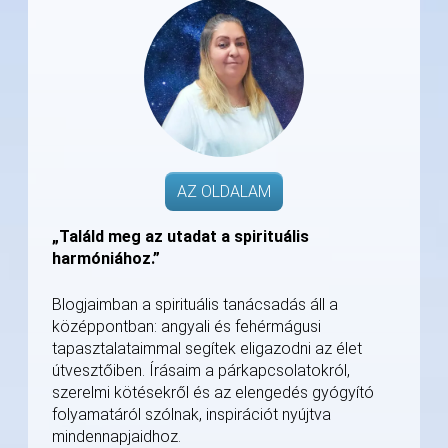
AZ OLDALAM
„Találd meg az utadat a spirituális
harmóniához.”
Blogjaimban a spirituális tanácsadás áll a
középpontban: angyali és fehérmágusi
tapasztalataimmal segítek eligazodni az élet
útvesztőiben. Írásaim a párkapcsolatokról,
szerelmi kötésekről és az elengedés gyógyító
folyamatáról szólnak, inspirációt nyújtva
mindennapjaidhoz.