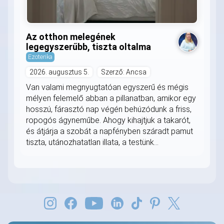
Az otthon melegének
legegyszerűbb, tiszta oltalma
Ezoterika
2026. augusztus 5.
Szerző: Ancsa
Van valami megnyugtatóan egyszerű és mégis
mélyen felemelő abban a pillanatban, amikor egy
hosszú, fárasztó nap végén behúzódunk a friss,
ropogós ágyneműbe. Ahogy kihajtjuk a takarót,
és átjárja a szobát a napfényben száradt pamut
tiszta, utánozhatatlan illata, a testünk...