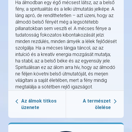
Ha álmodban egy égő mécsest látsz, az a belső
fény, a spiritualitás és a lelki útmutatás jelképe. A
láng apró, de rendíthetetlen – azt üzeni, hogy az
álmodó belső fényét még a legsötétebb
pillanatokban sem veszíti el. A mécses fénye a
tudatosság fokozatos kibontakozását jelzi:
minden rezdülés, minden árnyék a lélek fejlődését
szolgálja. Ha a mécses lángja táncol, az az
intuíció és a kreatív energia mozgását mutatja;
ha stabil, az a belső béke és az egyensúly jele.
Spirituálisan ez az álom arra hív, hogy az álmodó
ne féljen követni belső útmutatóját, és merjen
világítani a saját életében, mert a fény mindig
megtalálja a sötétben rejlő igazságot.
Az álmok titkos
A természet
üzenete
ölelése