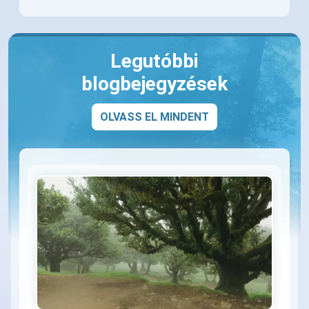
Legutóbbi
blogbejegyzések
OLVASS EL MINDENT