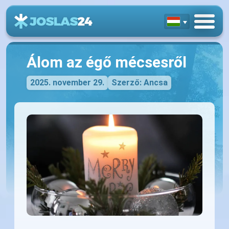
Álom az égő mécsesről
2025. november 29.
Szerző: Ancsa