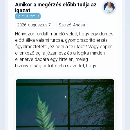
Amikor a megérzés előbb tudja az
igazat
Spiritualizmus
2026. augusztus 7.
Szerző: Ancsa
Hányszor fordult már elő veled, hogy egy döntés
előtt állva valami furcsa, gyomorszorító érzés
figyelmeztetett: „ez nem a te utad”? Vagy éppen
ellenkezőleg: a józan ész és a logika minden
ellenérve dacára egy hirtelen, meleg
bizonyosság öntötte el a szívedet, hogy...