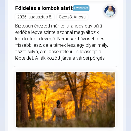
Földelés a lombok alatt
Ezoterika
2026. augusztus 8.
Szerző: Ancsa
Biztosan érezted már te is, ahogy egy sűrű
erdőbe lépve szinte azonnal megváltozik
körülötted a levegő. Nemcsak hűvösebb és
frissebb lesz, de a térnek lesz egy olyan mély,
tiszta súlya, ami önkéntelenül is lelassítja a
lépteidet. A fák között járva a városi pörgés...