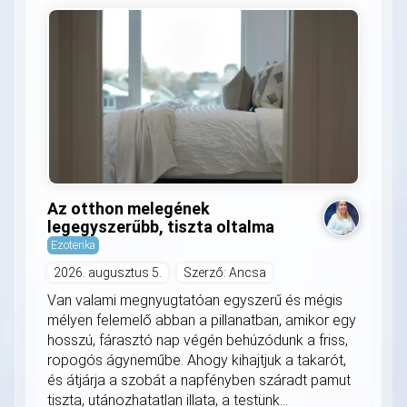
Az otthon melegének
legegyszerűbb, tiszta oltalma
Ezoterika
2026. augusztus 5.
Szerző: Ancsa
Van valami megnyugtatóan egyszerű és mégis
mélyen felemelő abban a pillanatban, amikor egy
hosszú, fárasztó nap végén behúzódunk a friss,
ropogós ágyneműbe. Ahogy kihajtjuk a takarót,
és átjárja a szobát a napfényben száradt pamut
tiszta, utánozhatatlan illata, a testünk...