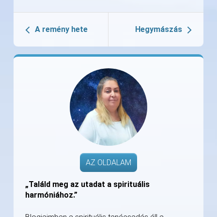
A remény hete
Hegymászás
AZ OLDALAM
„Találd meg az utadat a spirituális
harmóniához.”