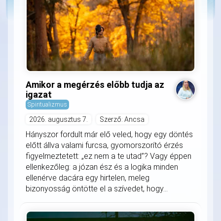
Amikor a megérzés előbb tudja az
igazat
Spiritualizmus
2026. augusztus 7.
Szerző: Ancsa
Hányszor fordult már elő veled, hogy egy döntés
előtt állva valami furcsa, gyomorszorító érzés
figyelmeztetett: „ez nem a te utad”? Vagy éppen
ellenkezőleg: a józan ész és a logika minden
ellenérve dacára egy hirtelen, meleg
bizonyosság öntötte el a szívedet, hogy...