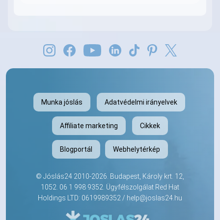
Munka jóslás
Adatvédelmi irányelvek
Affiliate marketing
Cikkek
Blogportál
Webhelytérkép
©
Jóslás24
2010-2026. Budapest, Károly krt. 12,
1052.
06 1 998 9352
. Ügyfélszolgálat Red Hat
Holdings LTD: 0619989352 /
help@joslas24.hu