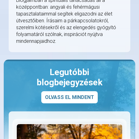
Blogjaimban a spirituális tanácsadás áll a
középpontban: angyali és fehérmágusi
tapasztalataimmal segítek eligazodni az élet
útvesztőiben. Írásaim a párkapcsolatokról,
szerelmi kötésekről és az elengedés gyógyító
folyamatáról szólnak, inspirációt nyújtva
mindennapjaidhoz.
Legutóbbi
blogbejegyzések
OLVASS EL MINDENT