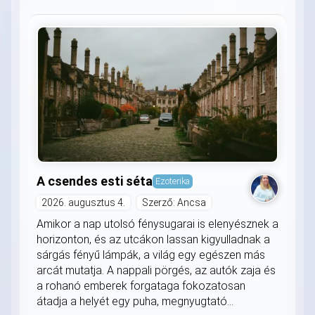
A csendes esti séta
Ezoterika
2026. augusztus 4.
Szerző: Ancsa
Amikor a nap utolsó fénysugarai is elenyésznek a
horizonton, és az utcákon lassan kigyulladnak a
sárgás fényű lámpák, a világ egy egészen más
arcát mutatja. A nappali pörgés, az autók zaja és
a rohanó emberek forgataga fokozatosan
átadja a helyét egy puha, megnyugtató...