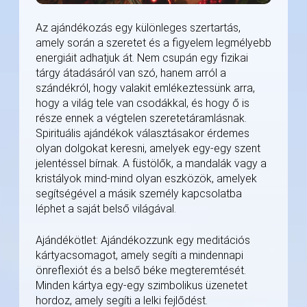
Az ajándékozás egy különleges szertartás,
amely során a szeretet és a figyelem legmélyebb
energiáit adhatjuk át. Nem csupán egy fizikai
tárgy átadásáról van szó, hanem arról a
szándékról, hogy valakit emlékeztessünk arra,
hogy a világ tele van csodákkal, és hogy ő is
része ennek a végtelen szeretetáramlásnak.
Spirituális ajándékok választásakor érdemes
olyan dolgokat keresni, amelyek egy-egy szent
jelentéssel bírnak. A füstölők, a mandalák vagy a
kristályok mind-mind olyan eszközök, amelyek
segítségével a másik személy kapcsolatba
léphet a saját belső világával.
Ajándékötlet: Ajándékozzunk egy meditációs
kártyacsomagot, amely segíti a mindennapi
önreflexiót és a belső béke megteremtését.
Minden kártya egy-egy szimbolikus üzenetet
hordoz, amely segíti a lelki fejlődést.