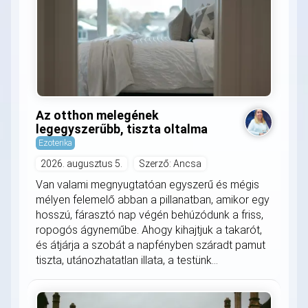
Az otthon melegének
legegyszerűbb, tiszta oltalma
Ezoterika
2026. augusztus 5.
Szerző: Ancsa
Van valami megnyugtatóan egyszerű és mégis
mélyen felemelő abban a pillanatban, amikor egy
hosszú, fárasztó nap végén behúzódunk a friss,
ropogós ágyneműbe. Ahogy kihajtjuk a takarót,
és átjárja a szobát a napfényben száradt pamut
tiszta, utánozhatatlan illata, a testünk...