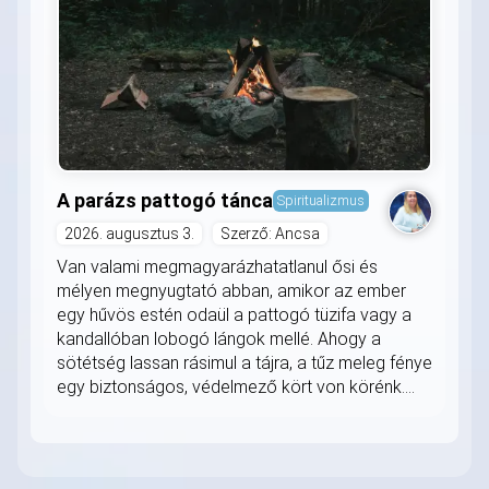
A parázs pattogó tánca
Spiritualizmus
2026. augusztus 3.
Szerző: Ancsa
Van valami megmagyarázhatatlanul ősi és
mélyen megnyugtató abban, amikor az ember
egy hűvös estén odaül a pattogó tüzifa vagy a
kandallóban lobogó lángok mellé. Ahogy a
sötétség lassan rásimul a tájra, a tűz meleg fénye
egy biztonságos, védelmező kört von körénk....