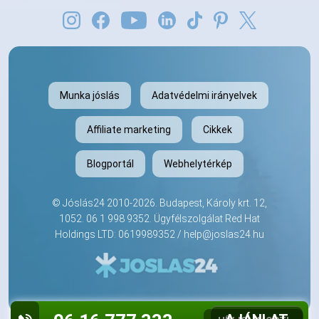
Munka jóslás
Adatvédelmi irányelvek
Affiliate marketing
Cikkek
Blogportál
Webhelytérkép
©
Jóslás24
2010-2026. Budapest, Károly krt. 12,
1052.
06 1 998 9352
. Ügyfélszolgálat Red Hat
Holdings LTD: 0619989352 /
help@joslas24.hu