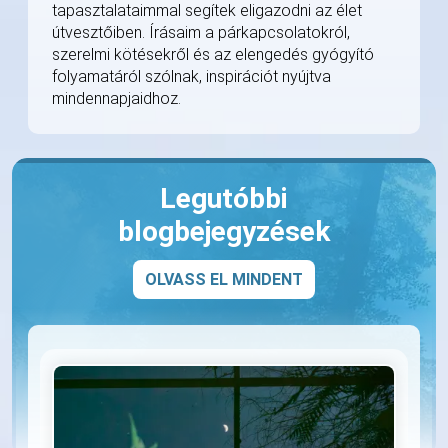
tapasztalataimmal segítek eligazodni az élet
útvesztőiben. Írásaim a párkapcsolatokról,
szerelmi kötésekről és az elengedés gyógyító
folyamatáról szólnak, inspirációt nyújtva
mindennapjaidhoz.
Legutóbbi
blogbejegyzések
OLVASS EL MINDENT