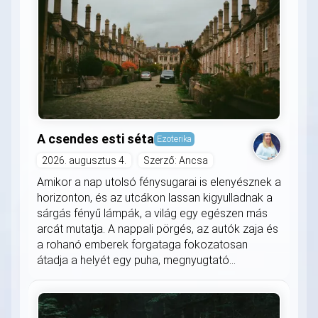
A csendes esti séta
Ezoterika
2026. augusztus 4.
Szerző: Ancsa
Amikor a nap utolsó fénysugarai is elenyésznek a
horizonton, és az utcákon lassan kigyulladnak a
sárgás fényű lámpák, a világ egy egészen más
arcát mutatja. A nappali pörgés, az autók zaja és
a rohanó emberek forgataga fokozatosan
átadja a helyét egy puha, megnyugtató...