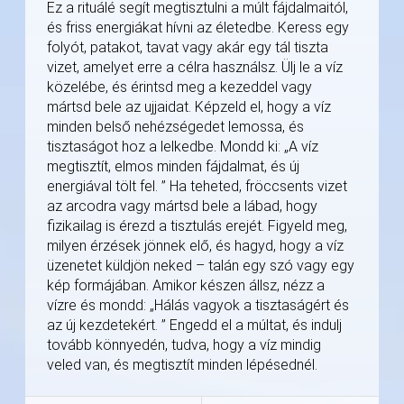
Ez a rituálé segít megtisztulni a múlt fájdalmaitól,
és friss energiákat hívni az életedbe. Keress egy
folyót, patakot, tavat vagy akár egy tál tiszta
vizet, amelyet erre a célra használsz. Ülj le a víz
közelébe, és érintsd meg a kezeddel vagy
mártsd bele az ujjaidat. Képzeld el, hogy a víz
minden belső nehézségedet lemossa, és
tisztaságot hoz a lelkedbe. Mondd ki: „A víz
megtisztít, elmos minden fájdalmat, és új
energiával tölt fel. ” Ha teheted, fröccsents vizet
az arcodra vagy mártsd bele a lábad, hogy
fizikailag is érezd a tisztulás erejét. Figyeld meg,
milyen érzések jönnek elő, és hagyd, hogy a víz
üzenetet küldjön neked – talán egy szó vagy egy
kép formájában. Amikor készen állsz, nézz a
vízre és mondd: „Hálás vagyok a tisztaságért és
az új kezdetekért. ” Engedd el a múltat, és indulj
tovább könnyedén, tudva, hogy a víz mindig
veled van, és megtisztít minden lépésednél.