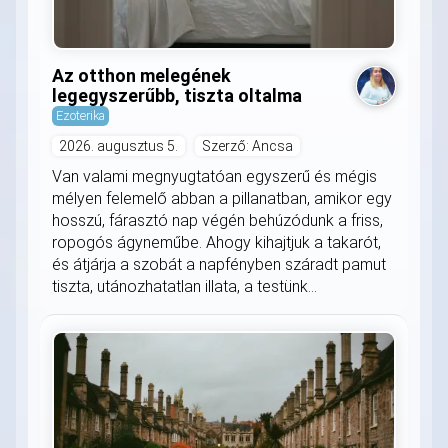
Az otthon melegének
legegyszerűbb, tiszta oltalma
Ezoterika
2026. augusztus 5.
Szerző: Ancsa
Van valami megnyugtatóan egyszerű és mégis
mélyen felemelő abban a pillanatban, amikor egy
hosszú, fárasztó nap végén behúzódunk a friss,
ropogós ágyneműbe. Ahogy kihajtjuk a takarót,
és átjárja a szobát a napfényben száradt pamut
tiszta, utánozhatatlan illata, a testünk...