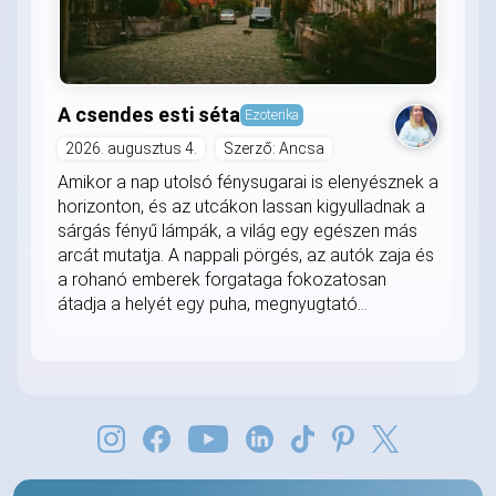
A csendes esti séta
Ezoterika
2026. augusztus 4.
Szerző: Ancsa
Amikor a nap utolsó fénysugarai is elenyésznek a
horizonton, és az utcákon lassan kigyulladnak a
sárgás fényű lámpák, a világ egy egészen más
arcát mutatja. A nappali pörgés, az autók zaja és
a rohanó emberek forgataga fokozatosan
átadja a helyét egy puha, megnyugtató...