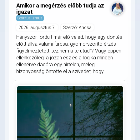
Amikor a megérzés előbb tudja az
igazat
Spiritualizmus
2026. augusztus 7.
Szerző: Ancsa
Hányszor fordult már elő veled, hogy egy döntés
előtt állva valami furcsa, gyomorszorító érzés
figyelmeztetett: „ez nem a te utad”? Vagy éppen
ellenkezőleg: a józan ész és a logika minden
ellenérve dacára egy hirtelen, meleg
bizonyosság öntötte el a szívedet, hogy...