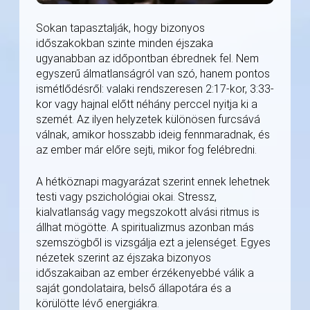
Sokan tapasztalják, hogy bizonyos
időszakokban szinte minden éjszaka
ugyanabban az időpontban ébrednek fel. Nem
egyszerű álmatlanságról van szó, hanem pontos
ismétlődésről: valaki rendszeresen 2:17-kor, 3:33-
kor vagy hajnal előtt néhány perccel nyitja ki a
szemét. Az ilyen helyzetek különösen furcsává
válnak, amikor hosszabb ideig fennmaradnak, és
az ember már előre sejti, mikor fog felébredni.
A hétköznapi magyarázat szerint ennek lehetnek
testi vagy pszichológiai okai. Stressz,
kialvatlanság vagy megszokott alvási ritmus is
állhat mögötte. A spiritualizmus azonban más
szemszögből is vizsgálja ezt a jelenséget. Egyes
nézetek szerint az éjszaka bizonyos
időszakaiban az ember érzékenyebbé válik a
saját gondolataira, belső állapotára és a
körülötte lévő energiákra.