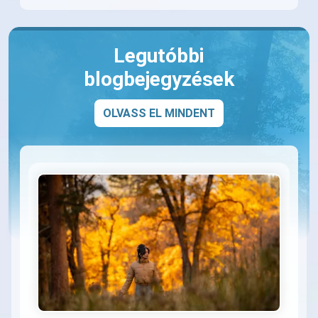
Legutóbbi
blogbejegyzések
OLVASS EL MINDENT