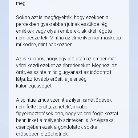
meg.
Sokan azt is megfigyelték, hogy ezekben a
percekben gyakrabban jutnak eszükbe régi
emlékek vagy olyan emberek, akikkel régóta
nem beszéltek. Mintha az elme ilyenkor másképp
működne, mint napközben.
Az is különös, hogy egy idő után az ember már
várni kezdi ezeket az ébredéseket. Megnézi az
órát, és szinte mindig ugyanazt az időpontot
látja. Ez tovább erősíti a jelenség
különlegességét.
A spiritualizmus szerint az ilyen ismétlődések
nem feltétlenül „üzenetek”, inkább
figyelmeztetések arra, hogy valami foglalkoztat
bennünket a mélyebb szinteken is. Az éjszaka
csendjében ezek a gondolatok sokkal
erősebben érződhetnek.