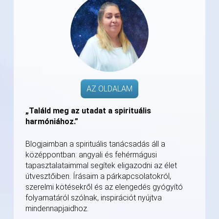
AZ OLDALAM
„Találd meg az utadat a spirituális
harmóniához.”
Blogjaimban a spirituális tanácsadás áll a
középpontban: angyali és fehérmágusi
tapasztalataimmal segítek eligazodni az élet
útvesztőiben. Írásaim a párkapcsolatokról,
szerelmi kötésekről és az elengedés gyógyító
folyamatáról szólnak, inspirációt nyújtva
mindennapjaidhoz.