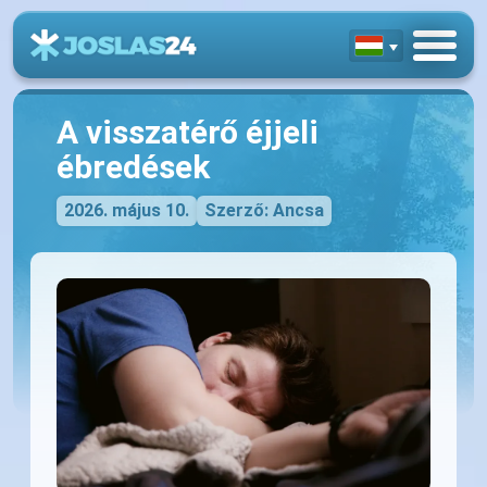
A visszatérő éjjeli
ébredések
2026. május 10.
Szerző: Ancsa