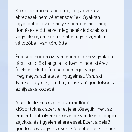
Sokan számolnak be arról, hogy ezek az
ébredések nem véletlenszerűek. Gyakran
ugyanabban az élethelyzetben jelennek meg:
döntések előtt, érzelmileg nehéz időszakban
vagy akkor, amikor az ember úgy érzi, valami
változóban van körülötte.
Érdekes módon az ilyen ébredésekhez gyakran
társul különös hangulat is. Nem mindenki érez
félelmet, inkább furcsa éberséget vagy
megmagyarázhatatlan nyugalmat. Van, aki
ilyenkor úgy érzi, mintha „túl tisztán” gondolkodna
az éjszaka közepén.
A spiritualizmus szerint az ismétlődő
időpontoknak azért lehet jelentőségük, mert az
ember tudata ilyenkor kevésbé van tele a nappali
zajokkal és figyelemeltereléssel. Ezért a belső
gondolatok vagy érzések erősebben jelenhetnek