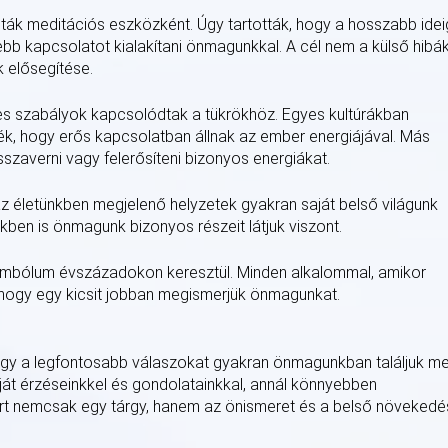
ák meditációs eszközként. Úgy tartották, hogy a hosszabb idei
bb kapcsolatot kialakítani önmagunkkal. A cél nem a külső hibá
 elősegítése.
 szabályok kapcsolódtak a tükrökhöz. Egyes kultúrákban
tték, hogy erős kapcsolatban állnak az ember energiájával. Más
szaverni vagy felerősíteni bizonyos energiákat.
az életünkben megjelenő helyzetek gyakran saját belső világunk
en is önmagunk bizonyos részeit látjuk viszont.
 szimbólum évszázadokon keresztül. Minden alkalommal, amikor
 hogy egy kicsit jobban megismerjük önmagunkat.
 hogy a legfontosabb válaszokat gyakran önmagunkban találjuk me
át érzéseinkkel és gondolatainkkal, annál könnyebben
 ezért nemcsak egy tárgy, hanem az önismeret és a belső növekedé