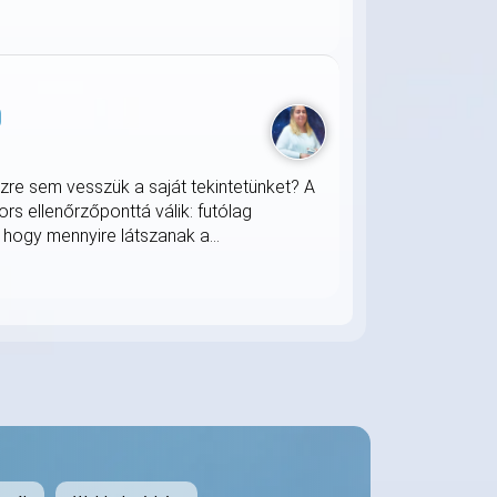
zre sem vesszük a saját tekintetünket? A
s ellenőrzőponttá válik: futólag
 hogy mennyire látszanak a...