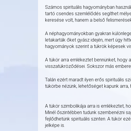
Számos spirituális hagyományban használt
tartó csendes szemlélődés segíthet mélye
keresése volt, hanem a belső felismerések
A néphagyományokban gyakran különleges
letakarták őket gyász idején, mert úgy hi
hagyományok szerint a tükrök képesek vis
A tükör arra emlékeztet bennünket, hogy 
visszatükröződései. Sokszor más emberekb
Talán ezért maradt ilyen erős spirituális
tükörbe nézünk, lehetőséget kapunk arra,
A tükör szimbolikája arra is emlékeztet,
Minél őszintébben tudunk szembenézni saj
fejlődhetünk spirituális szinten. A tükör
jelképe is.