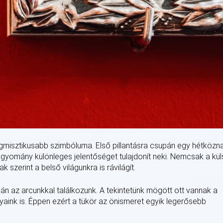
egmisztikusabb szimbóluma. Első pillantásra csupán egy hétközn
hagyomány különleges jelentőséget tulajdonít neki. Nemcsak a kü
zerint a belső világunkra is rávilágít.
n az arcunkkal találkozunk. A tekintetünk mögött ott vannak a
gyaink is. Éppen ezért a tükör az önismeret egyik legerősebb