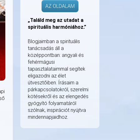
AZ OLDALAM
„Találd meg az utadat a
spirituális harmóniához.”
Blogjaimban a spirituális
tanácsadás áll a
középpontban: angyali és
fehérmágusi
tapasztalataimmal segítek
eligazodni az élet
útvesztőiben. Írásaim a
párkapcsolatokról, szerelmi
api
kötésekről és az elengedés
lső
gyógyító folyamatáról
szólnak, inspirációt nyújtva
mindennapjaidhoz.