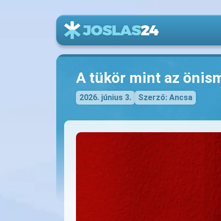
A tükör mint az önis
2026. június 3.
Szerző: Ancsa