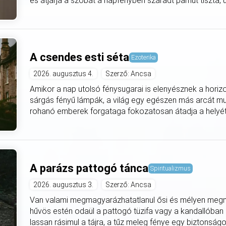
és átjárja a szobát a napfényben száradt pamut tiszta, utá
A csendes esti séta
Ezoterika
2026. augusztus 4.
Szerző: Ancsa
Amikor a nap utolsó fénysugarai is elenyésznek a horiz
sárgás fényű lámpák, a világ egy egészen más arcát mut
rohanó emberek forgataga fokozatosan átadja a helyét
A parázs pattogó tánca
Spiritualizmus
2026. augusztus 3.
Szerző: Ancsa
Van valami megmagyarázhatatlanul ősi és mélyen meg
hűvös estén odaül a pattogó tüzifa vagy a kandallóban
lassan rásimul a tájra, a tűz meleg fénye egy biztonságo