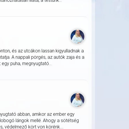
nozhatatlan illata, a testünk...
onton, és az utcákon lassan kigyulladnak a
atja. A nappali pörgés, az autók zaja és a
 egy puha, megnyugtató...
nyugtató abban, amikor az ember egy
 lobogó lángok mellé. Ahogy a sötétség
s, védelmező kört von körénk....