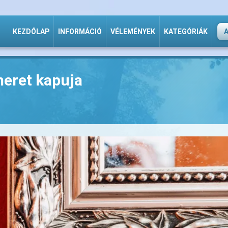
KEZDŐLAP
INFORMÁCIÓ
VÉLEMÉNYEK
KATEGÓRIÁK
meret kapuja