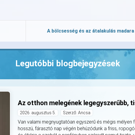
A bölcsesség és az átalakulás madara
Legutóbbi blogbejegyzések
Az otthon melegének legegyszerűbb, ti
2026. augusztus 5.
Szerző: Ancsa
Van valami megnyugtatóan egyszerű és mégis mélyen fe
hosszú, fárasztó nap végén behúzódunk a friss, ropogó