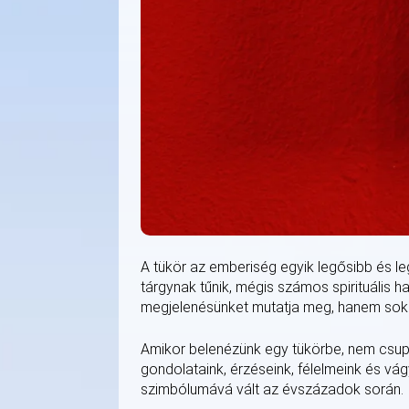
A tükör az emberiség egyik legősibb és l
tárgynak tűnik, mégis számos spirituális 
megjelenésünket mutatja meg, hanem sokak s
Amikor belenézünk egy tükörbe, nem csupá
gondolataink, érzéseink, félelmeink és vá
szimbólumává vált az évszázadok során.