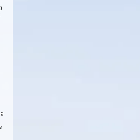
g
k
g.
s