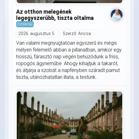
Az otthon melegének
legegyszerűbb, tiszta oltalma
Ezoterika
2026. augusztus 5.
Szerző: Ancsa
Van valami megnyugtatóan egyszerű és mégis
mélyen felemelő abban a pillanatban, amikor egy
hosszú, fárasztó nap végén behúzódunk a friss,
ropogós ágyneműbe. Ahogy kihajtjuk a takarót,
és átjárja a szobát a napfényben száradt pamut
tiszta, utánozhatatlan illata, a testünk...