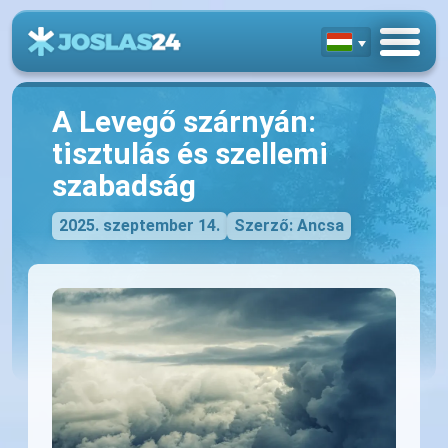
A Levegő szárnyán:
tisztulás és szellemi
szabadság
2025. szeptember 14.
Szerző: Ancsa