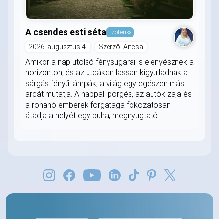
A csendes esti séta
Ezoterika
2026. augusztus 4.
Szerző: Ancsa
Amikor a nap utolsó fénysugarai is elenyésznek a
horizonton, és az utcákon lassan kigyulladnak a
sárgás fényű lámpák, a világ egy egészen más
arcát mutatja. A nappali pörgés, az autók zaja és
a rohanó emberek forgataga fokozatosan
átadja a helyét egy puha, megnyugtató...