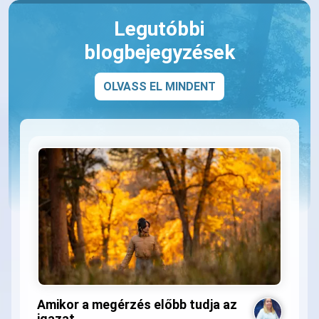
Legutóbbi
blogbejegyzések
OLVASS EL MINDENT
Amikor a megérzés előbb tudja az
igazat