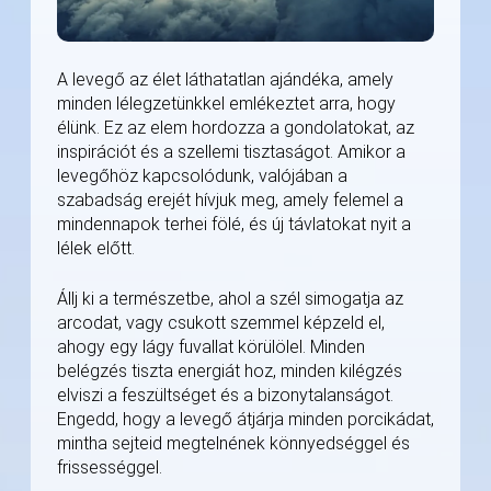
A levegő az élet láthatatlan ajándéka, amely
minden lélegzetünkkel emlékeztet arra, hogy
élünk. Ez az elem hordozza a gondolatokat, az
inspirációt és a szellemi tisztaságot. Amikor a
levegőhöz kapcsolódunk, valójában a
szabadság erejét hívjuk meg, amely felemel a
mindennapok terhei fölé, és új távlatokat nyit a
lélek előtt.
Állj ki a természetbe, ahol a szél simogatja az
arcodat, vagy csukott szemmel képzeld el,
ahogy egy lágy fuvallat körülölel. Minden
belégzés tiszta energiát hoz, minden kilégzés
elviszi a feszültséget és a bizonytalanságot.
Engedd, hogy a levegő átjárja minden porcikádat,
mintha sejteid megtelnének könnyedséggel és
frissességgel.