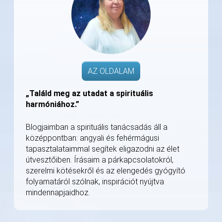
AZ OLDALAM
„Találd meg az utadat a spirituális
harmóniához.”
Blogjaimban a spirituális tanácsadás áll a
középpontban: angyali és fehérmágusi
tapasztalataimmal segítek eligazodni az élet
útvesztőiben. Írásaim a párkapcsolatokról,
szerelmi kötésekről és az elengedés gyógyító
folyamatáról szólnak, inspirációt nyújtva
mindennapjaidhoz.