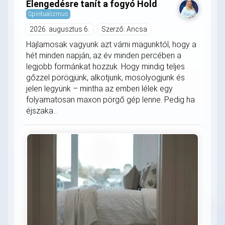
Elengedésre tanít a fogyó Hold
Spiritualizmus
2026. augusztus 6.
Szerző: Ancsa
Hajlamosak vagyunk azt várni magunktól, hogy a
hét minden napján, az év minden percében a
legjobb formánkat hozzuk. Hogy mindig teljes
gőzzel pörögjünk, alkotjunk, mosolyogjunk és
jelen legyünk – mintha az emberi lélek egy
folyamatosan maxon pörgő gép lenne. Pedig ha
éjszaka...