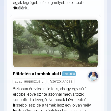
egyik legrégebbi és legmélyebb spirituális
rituálénk....
Földelés a lombok alatt
Ezoterika
2026. augusztus 8.
Szerző: Ancsa
Biztosan érezted már te is, ahogy egy sűrű
erdőbe lépve szinte azonnal megváltozik
körülötted a levegő. Nemcsak hűvösebb és
frissebb lesz, de a térnek lesz egy olyan mély,
tiszta súlya, ami önkéntelenül is lelassítja a