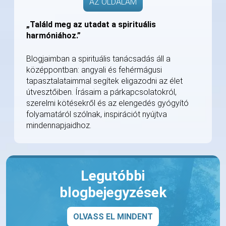
AZ OLDALAM
„Találd meg az utadat a spirituális
harmóniához.”
Blogjaimban a spirituális tanácsadás áll a
középpontban: angyali és fehérmágusi
tapasztalataimmal segítek eligazodni az élet
útvesztőiben. Írásaim a párkapcsolatokról,
szerelmi kötésekről és az elengedés gyógyító
folyamatáról szólnak, inspirációt nyújtva
mindennapjaidhoz.
Legutóbbi
blogbejegyzések
OLVASS EL MINDENT