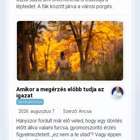
lépteidet. A fák között járva a városi pörgés...
Amikor a megérzés előbb tudja az
igazat
Spiritualizmus
2026. augusztus 7.
Szerző: Ancsa
Hányszor fordult már elő veled, hogy egy döntés
előtt állva valami furcsa, gyomorszorító érzés
figyelmeztetett: „ez nem a te utad”? Vagy éppen