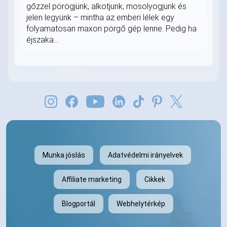
gőzzel pörögjünk, alkotjunk, mosolyogjunk és
jelen legyünk – mintha az emberi lélek egy
folyamatosan maxon pörgő gép lenne. Pedig ha
éjszaka...
Munka jóslás
Adatvédelmi irányelvek
Affiliate marketing
Cikkek
Blogportál
Webhelytérkép