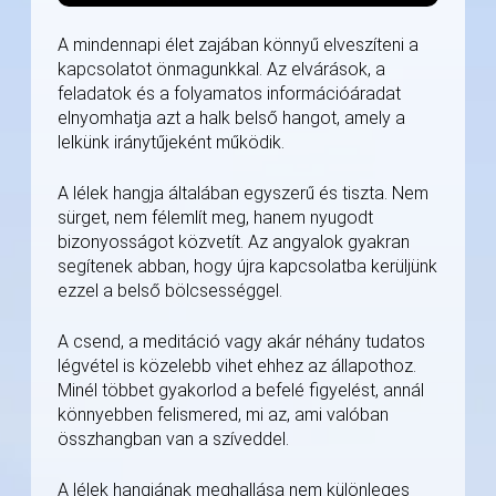
A mindennapi élet zajában könnyű elveszíteni a
kapcsolatot önmagunkkal. Az elvárások, a
feladatok és a folyamatos információáradat
elnyomhatja azt a halk belső hangot, amely a
lelkünk iránytűjeként működik.
A lélek hangja általában egyszerű és tiszta. Nem
sürget, nem félemlít meg, hanem nyugodt
bizonyosságot közvetít. Az angyalok gyakran
segítenek abban, hogy újra kapcsolatba kerüljünk
ezzel a belső bölcsességgel.
A csend, a meditáció vagy akár néhány tudatos
légvétel is közelebb vihet ehhez az állapothoz.
Minél többet gyakorlod a befelé figyelést, annál
könnyebben felismered, mi az, ami valóban
összhangban van a szíveddel.
A lélek hangjának meghallása nem különleges