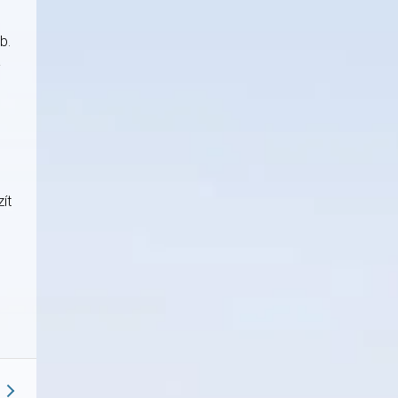
b.
a
ít