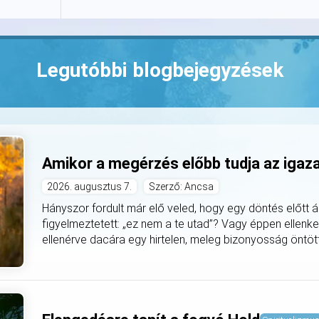
Legutóbbi blogbejegyzések
Amikor a megérzés előbb tudja az igaz
2026. augusztus 7.
Szerző: Ancsa
Hányszor fordult már elő veled, hogy egy döntés előtt á
figyelmeztetett: „ez nem a te utad”? Vagy éppen ellenke
ellenérve dacára egy hirtelen, meleg bizonyosság öntötte