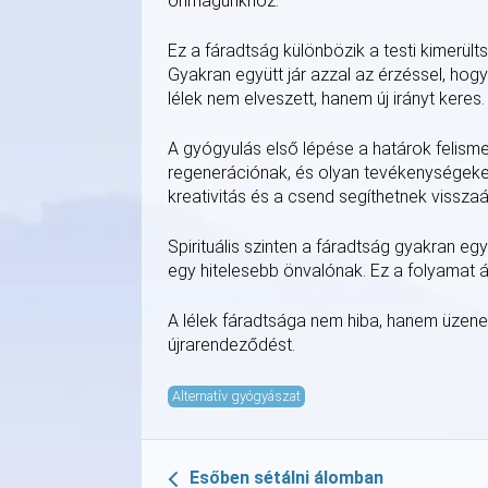
önmagunkhoz.
Ez a fáradtság különbözik a testi kimerült
Gyakran együtt jár azzal az érzéssel, hogy
lélek nem elveszett, hanem új irányt keres.
A gyógyulás első lépése a határok felisme
regenerációnak, és olyan tevékenységeket
kreativitás és a csend segíthetnek visszaál
Spirituális szinten a fáradtság gyakran egy 
egy hitelesebb önvalónak. Ez a folyamat 
A lélek fáradtsága nem hiba, hanem üzenet
újrarendeződést.
Alternatív gyógyászat
Esőben sétálni álomban