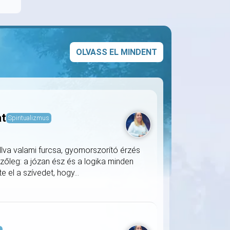
OLVASS EL MINDENT
at
Spiritualizmus
llva valami furcsa, gyomorszorító érzés
zőleg: a józan ész és a logika minden
 el a szívedet, hogy...