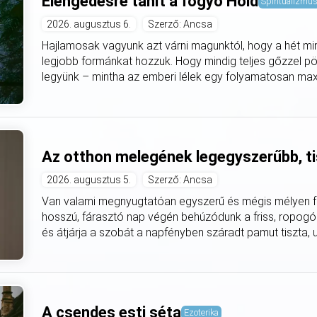
Elengedésre tanít a fogyó Hold
Spiritualizmu
2026. augusztus 6.
Szerző: Ancsa
Hajlamosak vagyunk azt várni magunktól, hogy a hét mi
legjobb formánkat hozzuk. Hogy mindig teljes gőzzel pö
legyünk – mintha az emberi lélek egy folyamatosan max
Az otthon melegének legegyszerűbb, ti
2026. augusztus 5.
Szerző: Ancsa
Van valami megnyugtatóan egyszerű és mégis mélyen fe
hosszú, fárasztó nap végén behúzódunk a friss, ropogó
és átjárja a szobát a napfényben száradt pamut tiszta, utá
A csendes esti séta
Ezoterika