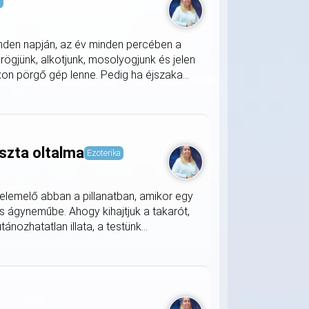
s
nden napján, az év minden percében a
rögjünk, alkotjunk, mosolyogjunk és jelen
on pörgő gép lenne. Pedig ha éjszaka...
szta oltalma
Ezoterika
lemelő abban a pillanatban, amikor egy
s ágyneműbe. Ahogy kihajtjuk a takarót,
nozhatatlan illata, a testünk...