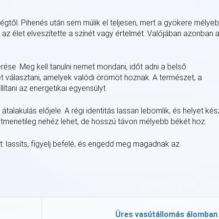
ségtől. Pihenés után sem múlik el teljesen, mert a gyökere mélyeb
 az élet elveszítette a színét vagy értelmét. Valójában azonban 
rése. Meg kell tanulni nemet mondani, időt adni a belső
 választani, amelyek valódi örömöt hoznak. A természet, a
lítani az energetikai egyensúlyt.
átalakulás előjele. A régi identitás lassan lebomlik, és helyet kész
átmenetileg nehéz lehet, de hosszú távon mélyebb békét hoz.
: lassíts, figyelj befelé, és engedd meg magadnak az
Üres vasútállomás álomban