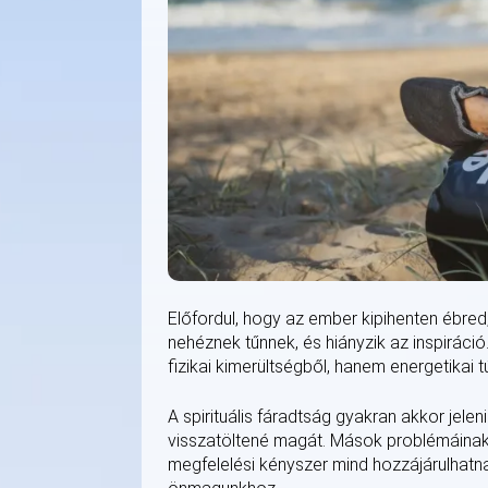
Előfordul, hogy az ember kipihenten ébred
nehéznek tűnnek, és hiányzik az inspiráció
fizikai kimerültségből, hanem energetikai t
A spirituális fáradtság gyakran akkor jelen
visszatöltené magát. Mások problémáinak
megfelelési kényszer mind hozzájárulhatnak 