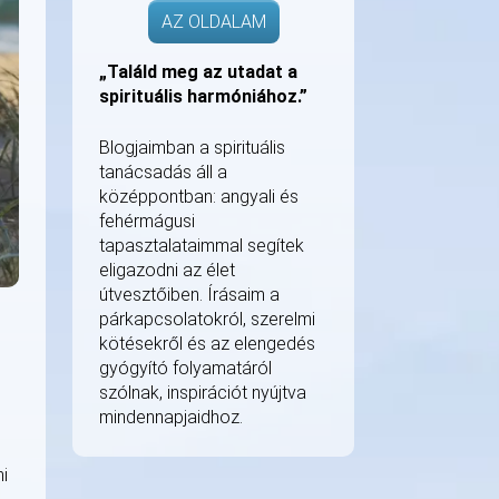
AZ OLDALAM
„Találd meg az utadat a
spirituális harmóniához.”
Blogjaimban a spirituális
tanácsadás áll a
középpontban: angyali és
fehérmágusi
tapasztalataimmal segítek
eligazodni az élet
útvesztőiben. Írásaim a
párkapcsolatokról, szerelmi
kötésekről és az elengedés
gyógyító folyamatáról
szólnak, inspirációt nyújtva
mindennapjaidhoz.
ni