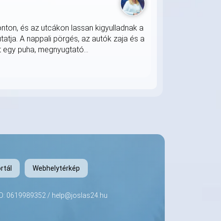
onton, és az utcákon lassan kigyulladnak a
atja. A nappali pörgés, az autók zaja és a
 egy puha, megnyugtató...
rtál
Webhelytérkép
LTD: 0619989352 /
help@joslas24.hu