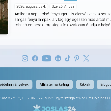
2026. augusztus 4.
Szerző: Ancsa
Amikor a nap utolsó fénysugarai is elenyésznek a horiz
sárgás fényű lámpák, a világ egy egészen más arcát mut
rohanó emberek forgataga fokozatosan átadja a helyét
védelmi irányelvek
Affiliate marketing
Cikkek
Blogpo
ároly krt. 12, 1052.
06 1 998 9352
. Ügyfélszolgálat Red Hat Holdings 