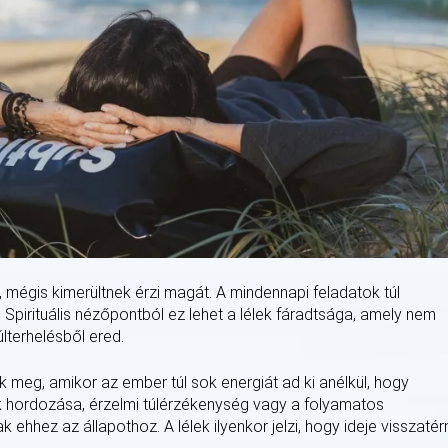
, mégis kimerültnek érzi magát. A mindennapi feladatok túl
. Spirituális nézőpontból ez lehet a lélek fáradtsága, amely nem
últerhelésből ered.
ik meg, amikor az ember túl sok energiát ad ki anélkül, hogy
 hordozása, érzelmi túlérzékenység vagy a folyamatos
ehhez az állapothoz. A lélek ilyenkor jelzi, hogy ideje visszatér