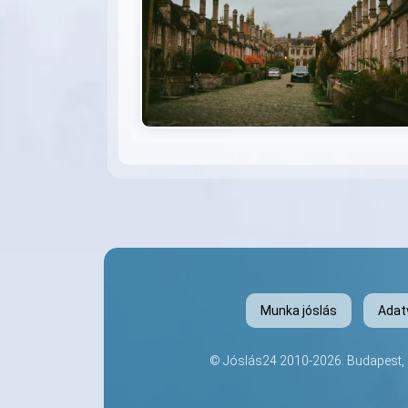
Munka jóslás
Adat
©
Jóslás24
2010-2026. Budapest, K