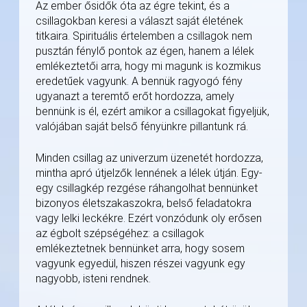
Az ember ősidők óta az égre tekint, és a
csillagokban keresi a választ saját életének
titkaira. Spirituális értelemben a csillagok nem
pusztán fénylő pontok az égen, hanem a lélek
emlékeztetői arra, hogy mi magunk is kozmikus
eredetűek vagyunk. A bennük ragyogó fény
ugyanazt a teremtő erőt hordozza, amely
bennünk is él, ezért amikor a csillagokat figyeljük,
valójában saját belső fényünkre pillantunk rá.
Minden csillag az univerzum üzenetét hordozza,
mintha apró útjelzők lennének a lélek útján. Egy-
egy csillagkép rezgése ráhangolhat bennünket
bizonyos életszakaszokra, belső feladatokra
vagy lelki leckékre. Ezért vonzódunk oly erősen
az égbolt szépségéhez: a csillagok
emlékeztetnek bennünket arra, hogy sosem
vagyunk egyedül, hiszen részei vagyunk egy
nagyobb, isteni rendnek.