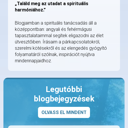
„Találd meg az utadat a spirituális
harmóniához.”
Blogjaimban a spirituális tanácsadás áll a
középpontban: angyali és fehérmágusi
tapasztalataimmal segítek eligazodni az élet
útvesztőiben. Írásaim a párkapcsolatokról,
szerelmi kötésekről és az elengedés gyógyító
folyamatáról szólnak, inspirációt nyújtva
mindennapjaidhoz.
Legutóbbi
blogbejegyzések
OLVASS EL MINDENT