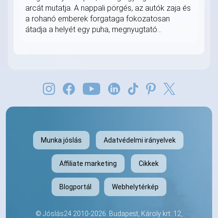
arcát mutatja. A nappali pörgés, az autók zaja és
a rohanó emberek forgataga fokozatosan
átadja a helyét egy puha, megnyugtató...
Munka jóslás
Adatvédelmi irányelvek
Affiliate marketing
Cikkek
Blogportál
Webhelytérkép
©
Jóslás24
2010-2026. Budapest, Károly krt. 12,