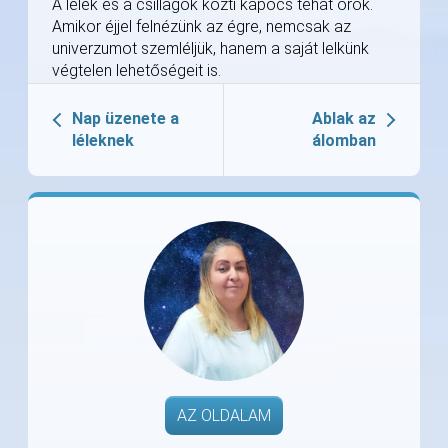
A lélek és a csillagok közti kapocs tehát örök.
Amikor éjjel felnézünk az égre, nemcsak az
univerzumot szemléljük, hanem a saját lelkünk
végtelen lehetőségeit is.
Nap üzenete a
Ablak az
léleknek
álomban
AZ OLDALAM