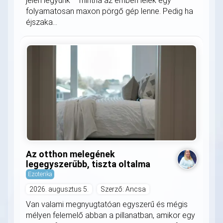
jelen legyünk – mintha az emberi lélek egy
folyamatosan maxon pörgő gép lenne. Pedig ha
éjszaka...
Az otthon melegének
legegyszerűbb, tiszta oltalma
Ezoterika
2026. augusztus 5.
Szerző: Ancsa
Van valami megnyugtatóan egyszerű és mégis
mélyen felemelő abban a pillanatban, amikor egy