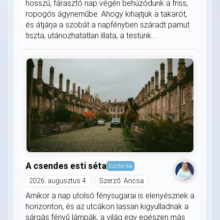
hosszú, fárasztó nap végén behúzódunk a friss,
ropogós ágyneműbe. Ahogy kihajtjuk a takarót,
és átjárja a szobát a napfényben száradt pamut
tiszta, utánozhatatlan illata, a testünk...
A csendes esti séta
Ezoterika
2026. augusztus 4.
Szerző: Ancsa
Amikor a nap utolsó fénysugarai is elenyésznek a
horizonton, és az utcákon lassan kigyulladnak a
sárgás fényű lámpák, a világ egy egészen más