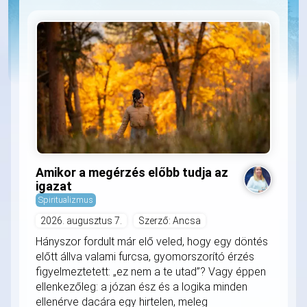
Amikor a megérzés előbb tudja az
igazat
Spiritualizmus
2026. augusztus 7.
Szerző: Ancsa
Hányszor fordult már elő veled, hogy egy döntés
előtt állva valami furcsa, gyomorszorító érzés
figyelmeztetett: „ez nem a te utad”? Vagy éppen
ellenkezőleg: a józan ész és a logika minden
ellenérve dacára egy hirtelen, meleg