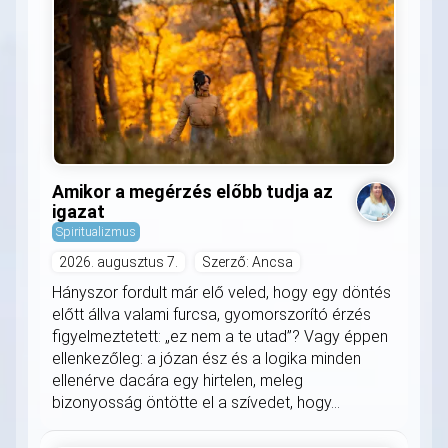
Amikor a megérzés előbb tudja az
igazat
Spiritualizmus
2026. augusztus 7.
Szerző: Ancsa
Hányszor fordult már elő veled, hogy egy döntés
előtt állva valami furcsa, gyomorszorító érzés
figyelmeztetett: „ez nem a te utad”? Vagy éppen
ellenkezőleg: a józan ész és a logika minden
ellenérve dacára egy hirtelen, meleg
bizonyosság öntötte el a szívedet, hogy...