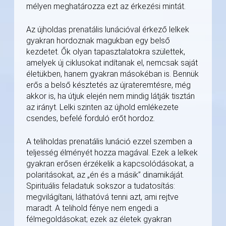
mélyen meghatározza ezt az érkezési mintát.
Az újholdas prenatális lunációval érkező lelkek
gyakran hordoznak magukban egy belső
kezdetet. Ők olyan tapasztalatokra születtek,
amelyek új ciklusokat indítanak el, nemcsak saját
életükben, hanem gyakran másokéban is. Bennük
erős a belső késztetés az újrateremtésre, még
akkor is, ha útjuk elején nem mindig látják tisztán
az irányt. Lelki szinten az újhold emlékezete
csendes, befelé forduló erőt hordoz.
A teliholdas prenatális lunáció ezzel szemben a
teljesség élményét hozza magával. Ezek a lelkek
gyakran erősen érzékelik a kapcsolódásokat, a
polaritásokat, az „én és a másik” dinamikáját.
Spirituális feladatuk sokszor a tudatosítás:
megvilágítani, láthatóvá tenni azt, ami rejtve
maradt. A telihold fénye nem engedi a
félmegoldásokat; ezek az életek gyakran