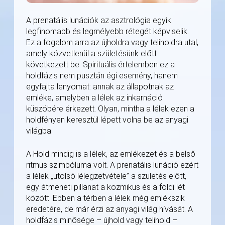
A prenatális lunációk az asztrológia egyik
legfinomabb és legmélyebb rétegét képviselik.
Ez a fogalom arra az újholdra vagy teliholdra utal,
amely közvetlenül a születésünk előtt
következett be. Spirituális értelemben ez a
holdfázis nem pusztán égi esemény, hanem
egyfajta lenyomat: annak az állapotnak az
emléke, amelyben a lélek az inkarnáció
küszöbére érkezett. Olyan, mintha a lélek ezen a
holdfényen keresztül lépett volna be az anyagi
világba.
A Hold mindig is a lélek, az emlékezet és a belső
ritmus szimbóluma volt. A prenatális lunáció ezért
a lélek „utolsó lélegzetvétele” a születés előtt,
egy átmeneti pillanat a kozmikus és a földi lét
között. Ebben a térben a lélek még emlékszik
eredetére, de már érzi az anyagi világ hívását. A
holdfázis minősége – újhold vagy telihold –