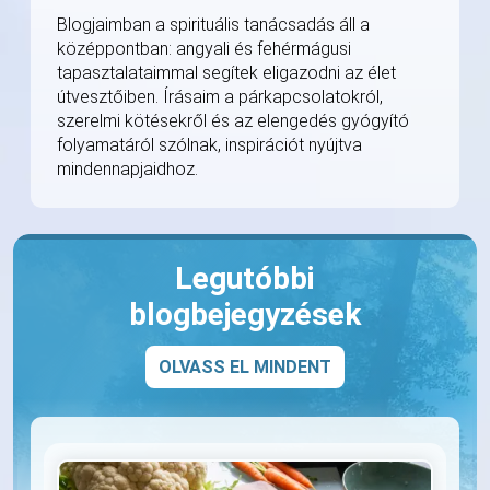
Blogjaimban a spirituális tanácsadás áll a
középpontban: angyali és fehérmágusi
tapasztalataimmal segítek eligazodni az élet
útvesztőiben. Írásaim a párkapcsolatokról,
szerelmi kötésekről és az elengedés gyógyító
folyamatáról szólnak, inspirációt nyújtva
mindennapjaidhoz.
Legutóbbi
blogbejegyzések
OLVASS EL MINDENT