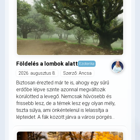
Földelés a lombok alatt
Ezoterika
2026. augusztus 8.
Szerző: Ancsa
Biztosan érezted már te is, ahogy egy sűrű
erdőbe lépve szinte azonnal megváltozik
körülötted a levegő. Nemcsak hűvösebb és
frissebb lesz, de a térnek lesz egy olyan mély,
tiszta súlya, ami önkéntelenül is lelassítja a
lépteidet. A fák között járva a városi pörgés...