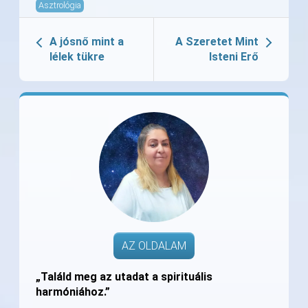
Asztrológia
A jósnő mint a
A Szeretet Mint
lélek tükre
Isteni Erő
AZ OLDALAM
„Találd meg az utadat a spirituális
harmóniához.”