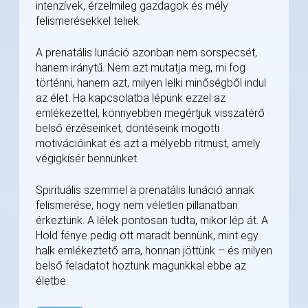
intenzívek, érzelmileg gazdagok és mély
felismerésekkel teliek.
A prenatális lunáció azonban nem sorspecsét,
hanem iránytű. Nem azt mutatja meg, mi fog
történni, hanem azt, milyen lelki minőségből indul
az élet. Ha kapcsolatba lépünk ezzel az
emlékezettel, könnyebben megértjük visszatérő
belső érzéseinket, döntéseink mögötti
motivációinkat és azt a mélyebb ritmust, amely
végigkísér bennünket.
Spirituális szemmel a prenatális lunáció annak
felismerése, hogy nem véletlen pillanatban
érkeztünk. A lélek pontosan tudta, mikor lép át. A
Hold fénye pedig ott maradt bennünk, mint egy
halk emlékeztető arra, honnan jöttünk – és milyen
belső feladatot hoztunk magunkkal ebbe az
életbe.