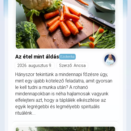
Az étel mint áldás
Ezoterika
2026. augusztus 9.
Szerző: Ancsa
Hányszor tekintünk a mindennapi főzésre úgy,
mint egy újabb kötelező feladatra, amit gyorsan
le kell tudni a munka után? A rohanó
mindennapokban is néha hajlamosak vagyunk
elfelejteni azt, hogy a táplálék elkészítése az
egyik legrégebbi és legmélyebb spirituális
rituálénk....