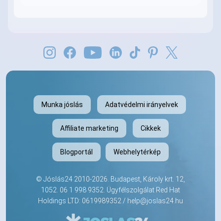
Munka jóslás
Adatvédelmi irányelvek
Affiliate marketing
Cikkek
Blogportál
Webhelytérkép
©
Jóslás24
2010-2026. Budapest, Károly krt. 12,
1052.
06 1 998 9352
. Ügyfélszolgálat Red Hat
Holdings LTD: 0619989352 /
help@joslas24.hu