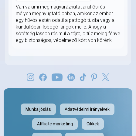
Van valami megmagyarázhatatlanul ősi és
mélyen megnyugtató abban, amikor az ember
egy hűvös estén odaül a pattogó tüzifa vagy a
kandallóban lobogó lángok mellé. Ahogy a
sötétség lassan rásimul a tájra, a tűz meleg fénye
egy biztonságos, védelmező kört von körénk....
Munka jóslás
Adatvédelmi irányelvek
Affiliate marketing
Cikkek