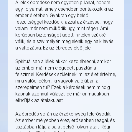
A lélek ébredése nem egyetlen pillanat, hanem
egy folyamat, amely csendben bontakozik ki az
ember életében. Gyakran egy belső
feszültséggel kezdődik: azzal az érzéssel, hogy
valami már nem működik úgy, mint régen. Ami
korábban biztonságot adott, hirtelen szűkké
válik, és a szív mélyén megjelenik egy halk hívás
a változásra. Ez az ébredés első jele.
Spirituálisan a lélek akkor kezd ébredni, amikor
az ember már nem elégedett pusztán a
felszínnel. Kérdések születnek: mi az élet értelme,
mi a valódi célom, ki vagyok valójában a
szerepeimen túl? Ezek a kérdések nem mindig
kapnak azonnali választ, de már önmagukban
elindítják az átalakulást.
Az ébredés során az érzékenység felerősödik.
Az ember mélyebben érez, erősebben reagál, és
tisztábban látja a saját belső folyamatait. Régi