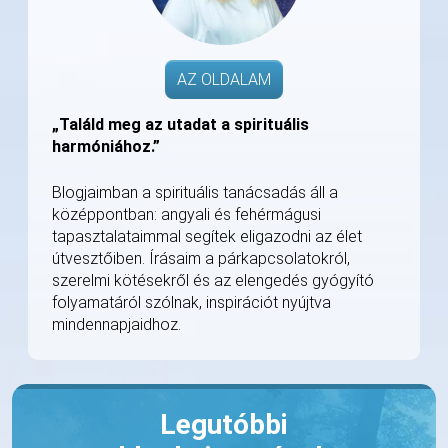
AZ OLDALAM
„Találd meg az utadat a spirituális
harmóniához.”
Blogjaimban a spirituális tanácsadás áll a
középpontban: angyali és fehérmágusi
tapasztalataimmal segítek eligazodni az élet
útvesztőiben. Írásaim a párkapcsolatokról,
szerelmi kötésekről és az elengedés gyógyító
folyamatáról szólnak, inspirációt nyújtva
mindennapjaidhoz.
Legutóbbi