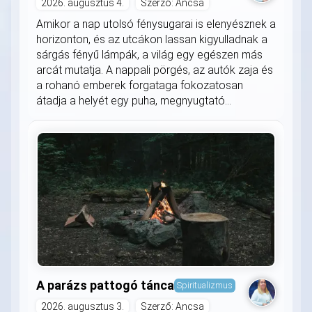
2026. augusztus 4.
Szerző: Ancsa
Amikor a nap utolsó fénysugarai is elenyésznek a
horizonton, és az utcákon lassan kigyulladnak a
sárgás fényű lámpák, a világ egy egészen más
arcát mutatja. A nappali pörgés, az autók zaja és
a rohanó emberek forgataga fokozatosan
átadja a helyét egy puha, megnyugtató...
A parázs pattogó tánca
Spiritualizmus
2026. augusztus 3.
Szerző: Ancsa