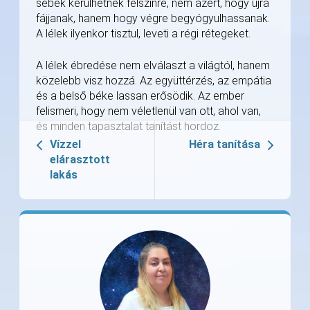
sebek kerülhetnek felszínre, nem azért, hogy újra
fájjanak, hanem hogy végre begyógyulhassanak.
A lélek ilyenkor tisztul, leveti a régi rétegeket.
A lélek ébredése nem elválaszt a világtól, hanem
közelebb visz hozzá. Az együttérzés, az empátia
és a belső béke lassan erősödik. Az ember
felismeri, hogy nem véletlenül van ott, ahol van,
és minden tapasztalat tanítást hordoz.
Vízzel
Héra tanítása
elárasztott
lakás