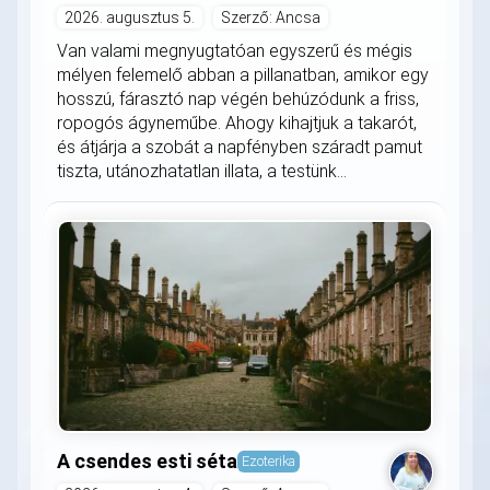
2026. augusztus 5.
Szerző: Ancsa
Van valami megnyugtatóan egyszerű és mégis
mélyen felemelő abban a pillanatban, amikor egy
hosszú, fárasztó nap végén behúzódunk a friss,
ropogós ágyneműbe. Ahogy kihajtjuk a takarót,
és átjárja a szobát a napfényben száradt pamut
tiszta, utánozhatatlan illata, a testünk...
A csendes esti séta
Ezoterika