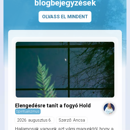
blogbejegyzések
OLVASS EL MINDENT
Elengedésre tanít a fogyó Hold
Spiritualizmus
2026. augusztus 6.
Szerző: Ancsa
Hajlamosak vagyunk azt várni magunktól, hogy a