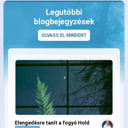
Legutóbbi
blogbejegyzések
OLVASS EL MINDENT
Elengedésre tanít a fogyó Hold