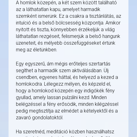
A homlok közepén, a két szem között található
az a láthatatlan kapu, amelyet harmadik
szemként ismerünk. Ez a csakra a tisztánlátás, az
intuíció és a belső bölcsesség központja. Amikor
nyitott és tiszta, könnyebben érzékeljük a világ
láthatatlan rezgéseit, felismerjük a belső hangunk
üzeneteit, és mélyebb összefüggéseket értünk
meg az életünkben.
Egy egyszerű, ám mégis erőteljes szertartás
segíthet a harmadik szem aktiválásában. Ülj
csendben, egyenes háttal, és helyezd a kezed a
homlokodra. Lélegezz mélyen, és képzeld el,
hogy a homlokod közepén egy indigókék fény
gyullad, amely lassan pulzálni kezd. Minden
belégzéssel a fény erősödik, minden kilégzéssel
pedig megtisztítja az elmédet a kételyektől és a
zavaró gondolatoktól.
Ha szeretnéd, meditáció közben használhatsz