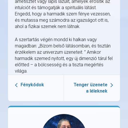
ametisztet vagy lapis lazulit, amelyek erősítik az
intuíciót és támogatják a spirituális látást.
Engedd, hogy a harmadik szem fénye vezessen,
és mutassa meg számodra az igazságot ott is,
ahol a fizikai szemek nem látnak.
A szertartás végén mondd ki halkan vagy
magadban: „Bízom belső látásomban, és tisztán
érzékelem az univerzum üzeneteit. ” Amikor
harmadik szemed nyitott, egy új dimenzió tárul fel
előtted – a bölcsesség és a tiszta megértés
világa.
Fénykódok
Tenger üzenete
a léleknek