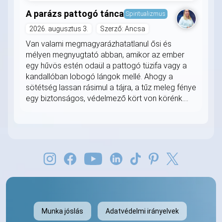
A parázs pattogó tánca
Spiritualizmus
2026. augusztus 3.
Szerző: Ancsa
Van valami megmagyarázhatatlanul ősi és
mélyen megnyugtató abban, amikor az ember
egy hűvös estén odaül a pattogó tüzifa vagy a
kandallóban lobogó lángok mellé. Ahogy a
sötétség lassan rásimul a tájra, a tűz meleg fénye
egy biztonságos, védelmező kört von körénk....
Munka jóslás
Adatvédelmi irányelvek