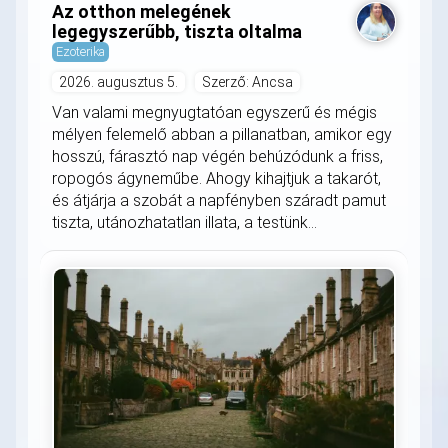
Az otthon melegének
legegyszerűbb, tiszta oltalma
Ezoterika
2026. augusztus 5.
Szerző: Ancsa
Van valami megnyugtatóan egyszerű és mégis
mélyen felemelő abban a pillanatban, amikor egy
hosszú, fárasztó nap végén behúzódunk a friss,
ropogós ágyneműbe. Ahogy kihajtjuk a takarót,
és átjárja a szobát a napfényben száradt pamut
tiszta, utánozhatatlan illata, a testünk...