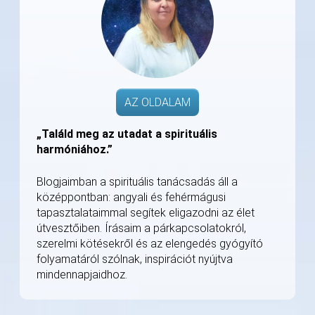
AZ OLDALAM
„Találd meg az utadat a spirituális
harmóniához.”
Blogjaimban a spirituális tanácsadás áll a
középpontban: angyali és fehérmágusi
tapasztalataimmal segítek eligazodni az élet
útvesztőiben. Írásaim a párkapcsolatokról,
szerelmi kötésekről és az elengedés gyógyító
folyamatáról szólnak, inspirációt nyújtva
mindennapjaidhoz.