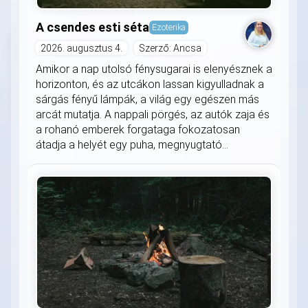
A csendes esti séta
Ezoterika
2026. augusztus 4.
Szerző: Ancsa
Amikor a nap utolsó fénysugarai is elenyésznek a
horizonton, és az utcákon lassan kigyulladnak a
sárgás fényű lámpák, a világ egy egészen más
arcát mutatja. A nappali pörgés, az autók zaja és
a rohanó emberek forgataga fokozatosan
átadja a helyét egy puha, megnyugtató...