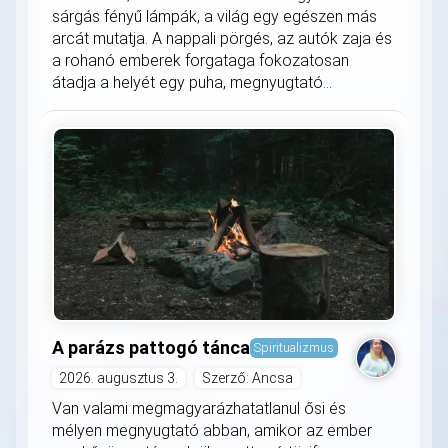
sárgás fényű lámpák, a világ egy egészen más
arcát mutatja. A nappali pörgés, az autók zaja és
a rohanó emberek forgataga fokozatosan
átadja a helyét egy puha, megnyugtató...
A parázs pattogó tánca
Spiritualizmus
2026. augusztus 3.
Szerző: Ancsa
Van valami megmagyarázhatatlanul ősi és
mélyen megnyugtató abban, amikor az ember