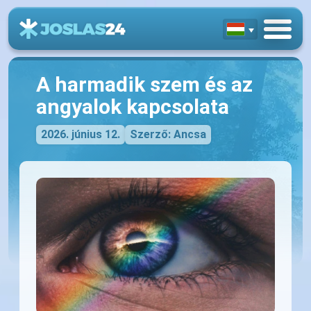
A harmadik szem és az
angyalok kapcsolata
2026. június 12.
Szerző: Ancsa