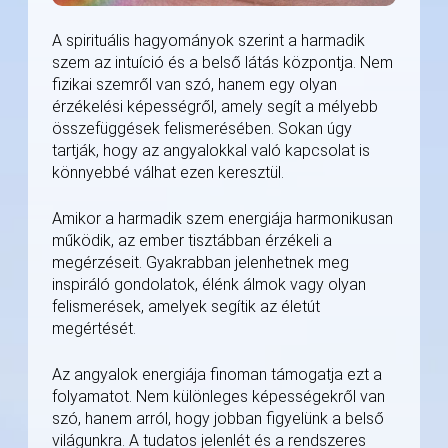
A spirituális hagyományok szerint a harmadik
szem az intuíció és a belső látás központja. Nem
fizikai szemről van szó, hanem egy olyan
érzékelési képességről, amely segít a mélyebb
összefüggések felismerésében. Sokan úgy
tartják, hogy az angyalokkal való kapcsolat is
könnyebbé válhat ezen keresztül.
Amikor a harmadik szem energiája harmonikusan
működik, az ember tisztábban érzékeli a
megérzéseit. Gyakrabban jelenhetnek meg
inspiráló gondolatok, élénk álmok vagy olyan
felismerések, amelyek segítik az életút
megértését.
Az angyalok energiája finoman támogatja ezt a
folyamatot. Nem különleges képességekről van
szó, hanem arról, hogy jobban figyelünk a belső
világunkra. A tudatos jelenlét és a rendszeres