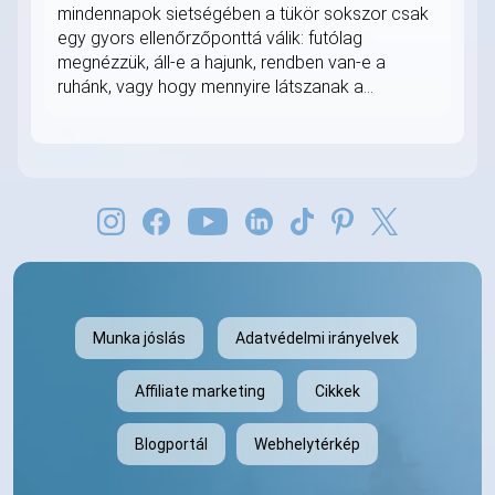
mindennapok sietségében a tükör sokszor csak
egy gyors ellenőrzőponttá válik: futólag
megnézzük, áll-e a hajunk, rendben van-e a
ruhánk, vagy hogy mennyire látszanak a...
Munka jóslás
Adatvédelmi irányelvek
Affiliate marketing
Cikkek
Blogportál
Webhelytérkép