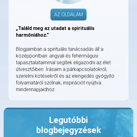
AZ OLDALAM
„Találd meg az utadat a spirituális
harmóniához.”
Blogjaimban a spirituális tanácsadás áll a
középpontban: angyali és fehérmágusi
tapasztalataimmal segítek eligazodni az élet
útvesztőiben. Írásaim a párkapcsolatokról,
szerelmi kötésekről és az elengedés gyógyító
folyamatáról szólnak, inspirációt nyújtva
mindennapjaidhoz.
Legutóbbi
blogbejegyzések