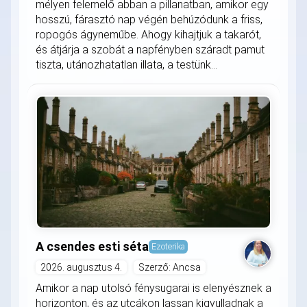
mélyen felemelő abban a pillanatban, amikor egy
hosszú, fárasztó nap végén behúzódunk a friss,
ropogós ágyneműbe. Ahogy kihajtjuk a takarót,
és átjárja a szobát a napfényben száradt pamut
tiszta, utánozhatatlan illata, a testünk...
A csendes esti séta
Ezoterika
2026. augusztus 4.
Szerző: Ancsa
Amikor a nap utolsó fénysugarai is elenyésznek a
horizonton, és az utcákon lassan kigyulladnak a