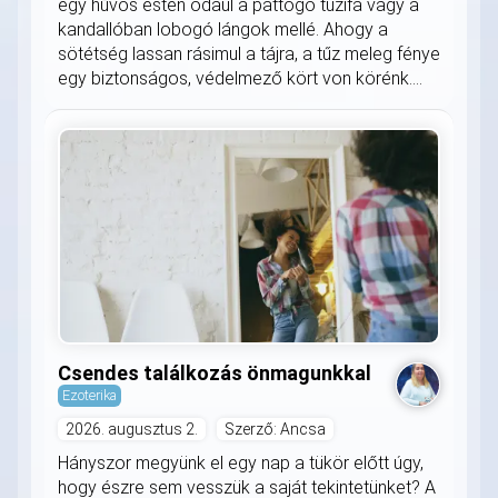
egy hűvös estén odaül a pattogó tüzifa vagy a
kandallóban lobogó lángok mellé. Ahogy a
sötétség lassan rásimul a tájra, a tűz meleg fénye
egy biztonságos, védelmező kört von körénk....
Csendes találkozás önmagunkkal
Ezoterika
2026. augusztus 2.
Szerző: Ancsa
Hányszor megyünk el egy nap a tükör előtt úgy,
hogy észre sem vesszük a saját tekintetünket? A