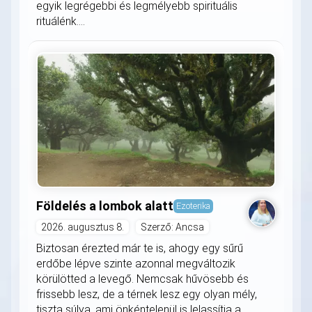
egyik legrégebbi és legmélyebb spirituális
rituálénk....
Földelés a lombok alatt
Ezoterika
2026. augusztus 8.
Szerző: Ancsa
Biztosan érezted már te is, ahogy egy sűrű
erdőbe lépve szinte azonnal megváltozik
körülötted a levegő. Nemcsak hűvösebb és
frissebb lesz, de a térnek lesz egy olyan mély,
tiszta súlya, ami önkéntelenül is lelassítja a