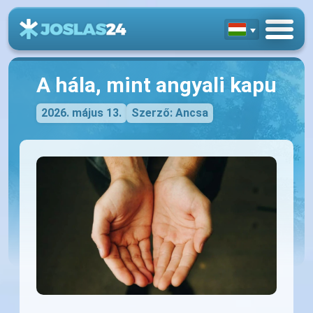
A hála, mint angyali kapu
2026. május 13.
Szerző: Ancsa