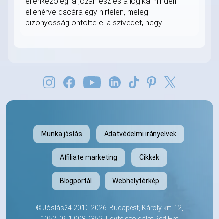
ellenkezőleg: a józan ész és a logika minden
ellenérve dacára egy hirtelen, meleg
bizonyosság öntötte el a szívedet, hogy...
Munka jóslás
Adatvédelmi irányelvek
Affiliate marketing
Cikkek
Blogportál
Webhelytérkép
©
Jóslás24
2010-2026. Budapest, Károly krt. 12,
1052.
06 1 998 9352
. Ügyfélszolgálat Red Hat