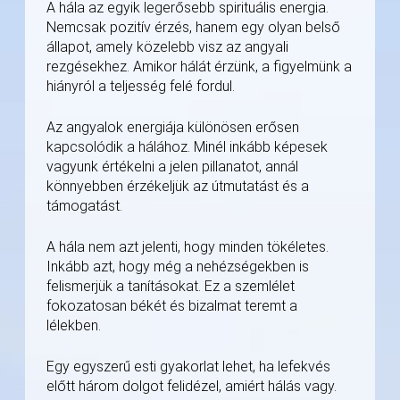
A hála az egyik legerősebb spirituális energia.
Nemcsak pozitív érzés, hanem egy olyan belső
állapot, amely közelebb visz az angyali
rezgésekhez. Amikor hálát érzünk, a figyelmünk a
hiányról a teljesség felé fordul.
Az angyalok energiája különösen erősen
kapcsolódik a hálához. Minél inkább képesek
vagyunk értékelni a jelen pillanatot, annál
könnyebben érzékeljük az útmutatást és a
támogatást.
A hála nem azt jelenti, hogy minden tökéletes.
Inkább azt, hogy még a nehézségekben is
felismerjük a tanításokat. Ez a szemlélet
fokozatosan békét és bizalmat teremt a
lélekben.
Egy egyszerű esti gyakorlat lehet, ha lefekvés
előtt három dolgot felidézel, amiért hálás vagy.