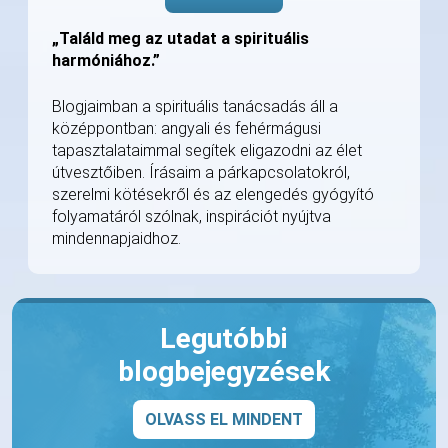
„Találd meg az utadat a spirituális
harmóniához.”
Blogjaimban a spirituális tanácsadás áll a
középpontban: angyali és fehérmágusi
tapasztalataimmal segítek eligazodni az élet
útvesztőiben. Írásaim a párkapcsolatokról,
szerelmi kötésekről és az elengedés gyógyító
folyamatáról szólnak, inspirációt nyújtva
mindennapjaidhoz.
Legutóbbi
blogbejegyzések
OLVASS EL MINDENT