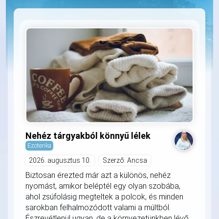
Nehéz tárgyakból könnyű lélek
Ezoterika
2026. augusztus 10.
Szerző: Ancsa
Biztosan érezted már azt a különös, nehéz
nyomást, amikor beléptél egy olyan szobába,
ahol zsúfolásig megteltek a polcok, és minden
sarokban felhalmozódott valami a múltból.
Észrevétlenül ugyan, de a környezetünkben lévő