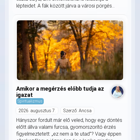
lépteidet. A fák között járva a városi pörgés...
Amikor a megérzés előbb tudja az
igazat
Spiritualizmus
2026. augusztus 7.
Szerző: Ancsa
Hányszor fordult már elő veled, hogy egy döntés
előtt állva valami furcsa, gyomorszorító érzés
figyelmeztetett: „ez nem a te utad”? Vagy éppen