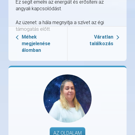
Ez segít emelni az energiát és erősíteni az
angyali kapcsolódást.
Az üzenet: a hála megnyitja a szívet az égi
támogatás előtt.
Méhek
Váratlan
megjelenése
találkozás
álomban
AZ OLDALAM