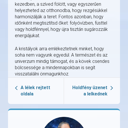
kezedben, a szíved fölött, vagy egyszerűen
helyezheted az otthonodba, hogy rezgésükkel
harmonizálják a teret. Fontos azonban, hogy
időnként megtisztítsd őket: folyóvízben, füsttel
vagy holdfénnyel, hogy újra tisztán sugározzák
energiájukat.
A kristályok arra emlékeztetnek minket, hogy
soha nem vagyunk egyedül. A természet és az
univerzum mindig támogat, és a kövek csendes
bölcsessége a mindennapokban is segít
visszatalálni önmagunkhoz.
A lélek rejtett
Holdfény üzenet
oldala
a lelkednek