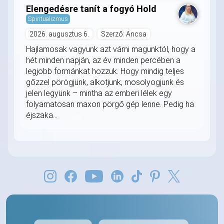
Elengedésre tanít a fogyó Hold
Spiritualizmus
2026. augusztus 6.
Szerző: Ancsa
Hajlamosak vagyunk azt várni magunktól, hogy a
hét minden napján, az év minden percében a
legjobb formánkat hozzuk. Hogy mindig teljes
gőzzel pörögjünk, alkotjunk, mosolyogjunk és
jelen legyünk – mintha az emberi lélek egy
folyamatosan maxon pörgő gép lenne. Pedig ha
éjszaka...