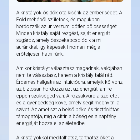
A kristályok ősidők óta kísérik az emberiséget. A
Föld méhéből születnek, és magukban
hordozzák az univerzum időtlen bölcsességét.
Minden kristály saját rezgést, saját energiát
sugároz, amely összekapcsolódik a mi
auránkkal, így képesek finoman, mégis
erőteljesen hatni ránk.
Amikor kristályt választasz magadnak, valójában
nem te választasz, hanem a kristály talál rád.
Érdemes hallgatni az intuíciódra: amelyik kő vonz,
az biztosan hordozza azt az energiát, amire
éppen szükséged van. A rózsakvarc a szeretet
és a gyengédség köve, amely segít megnyitni a
szívet. Az ametiszt a belső béke és tisztánlátás
támogatója, míg a citrin a bőség és a napfény
energiáját hozza el az életedbe.
A kristályokkal meditálhatsz, tarthatsz őket a