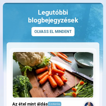
Legutóbbi
blogbejegyzések
OLVASS EL MINDENT
Az étel mint áldás
Ezoterika