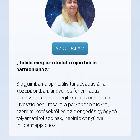
AZ OLDALAM
„Találd meg az utadat a spirituális
harmóniához.”
Blogjaimban a spirituális tanácsadás áll a
középpontban: angyali és fehérmágusi
tapasztalataimmal segítek eligazodni az élet
útvesztőiben. Írásaim a párkapcsolatokról,
szerelmi kötésekről és az elengedés gyógyító
folyamatáról szólnak, inspirációt nyújtva
mindennapjaidhoz.