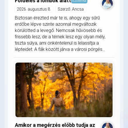
Földelés a lombok alatt
Ezoterika
2026. augusztus 8.
Szerző: Ancsa
Biztosan érezted már te is, ahogy egy sűrű
erdőbe lépve szinte azonnal megváltozik
körülötted a levegő. Nemcsak hűvösebb és
frissebb lesz, de a térnek lesz egy olyan mély,
tiszta súlya, ami önkéntelenül is lelassítja a
lépteidet. A fák között járva a városi pörgés...
Amikor a megérzés előbb tudja az