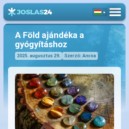
A Föld ajándéka a
gyógyításhoz
2025. augusztus 29.
Szerző: Ancsa