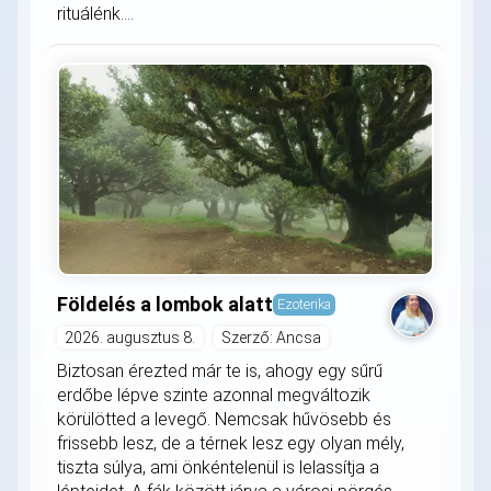
rituálénk....
Földelés a lombok alatt
Ezoterika
2026. augusztus 8.
Szerző: Ancsa
Biztosan érezted már te is, ahogy egy sűrű
erdőbe lépve szinte azonnal megváltozik
körülötted a levegő. Nemcsak hűvösebb és
frissebb lesz, de a térnek lesz egy olyan mély,
tiszta súlya, ami önkéntelenül is lelassítja a