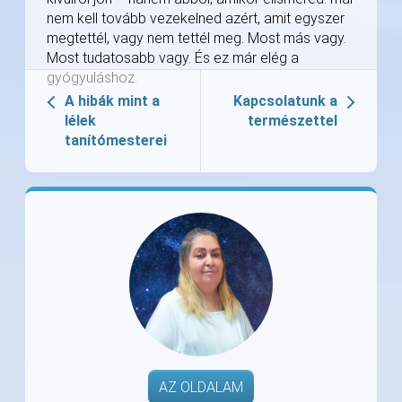
nem kell tovább vezekelned azért, amit egyszer
megtettél, vagy nem tettél meg. Most más vagy.
Most tudatosabb vagy. És ez már elég a
gyógyuláshoz.
A hibák mint a
Kapcsolatunk a
lélek
természettel
tanítómesterei
AZ OLDALAM