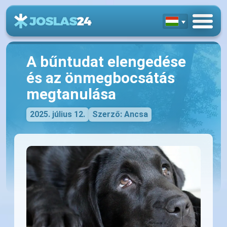
A bűntudat elengedése
és az önmegbocsátás
megtanulása
2025. július 12.
Szerző: Ancsa