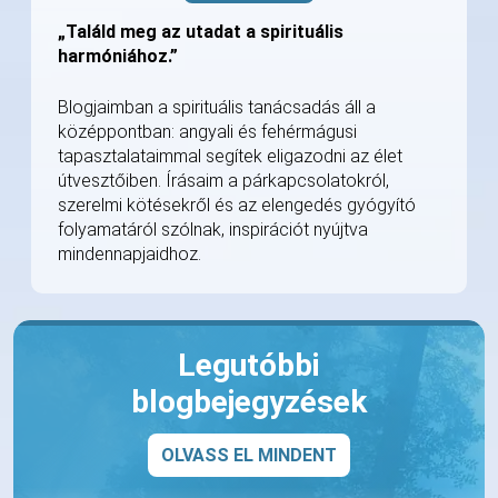
„Találd meg az utadat a spirituális
harmóniához.”
Blogjaimban a spirituális tanácsadás áll a
középpontban: angyali és fehérmágusi
tapasztalataimmal segítek eligazodni az élet
útvesztőiben. Írásaim a párkapcsolatokról,
szerelmi kötésekről és az elengedés gyógyító
folyamatáról szólnak, inspirációt nyújtva
mindennapjaidhoz.
Legutóbbi
blogbejegyzések
OLVASS EL MINDENT