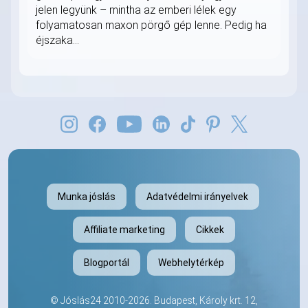
jelen legyünk – mintha az emberi lélek egy
folyamatosan maxon pörgő gép lenne. Pedig ha
éjszaka...
Munka jóslás
Adatvédelmi irányelvek
Affiliate marketing
Cikkek
Blogportál
Webhelytérkép
©
Jóslás24
2010-2026. Budapest, Károly krt. 12,