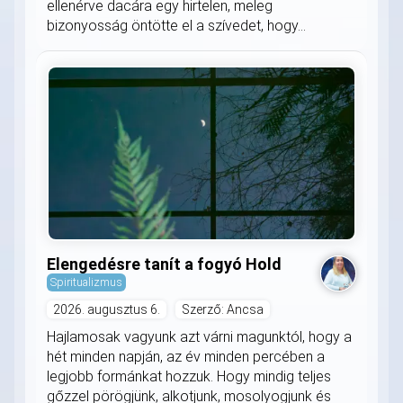
ellenérve dacára egy hirtelen, meleg
bizonyosság öntötte el a szívedet, hogy...
Elengedésre tanít a fogyó Hold
Spiritualizmus
2026. augusztus 6.
Szerző: Ancsa
Hajlamosak vagyunk azt várni magunktól, hogy a
hét minden napján, az év minden percében a
legjobb formánkat hozzuk. Hogy mindig teljes
gőzzel pörögjünk, alkotjunk, mosolyogjunk és