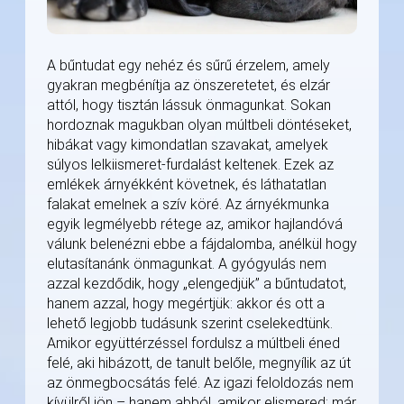
A bűntudat egy nehéz és sűrű érzelem, amely
gyakran megbénítja az önszeretetet, és elzár
attól, hogy tisztán lássuk önmagunkat. Sokan
hordoznak magukban olyan múltbeli döntéseket,
hibákat vagy kimondatlan szavakat, amelyek
súlyos lelkiismeret-furdalást keltenek. Ezek az
emlékek árnyékként követnek, és láthatatlan
falakat emelnek a szív köré. Az árnyékmunka
egyik legmélyebb rétege az, amikor hajlandóvá
válunk belenézni ebbe a fájdalomba, anélkül hogy
elutasítanánk önmagunkat. A gyógyulás nem
azzal kezdődik, hogy „elengedjük” a bűntudatot,
hanem azzal, hogy megértjük: akkor és ott a
lehető legjobb tudásunk szerint cselekedtünk.
Amikor együttérzéssel fordulsz a múltbeli éned
felé, aki hibázott, de tanult belőle, megnyílik az út
az önmegbocsátás felé. Az igazi feloldozás nem
kívülről jön – hanem abból, amikor elismered: már