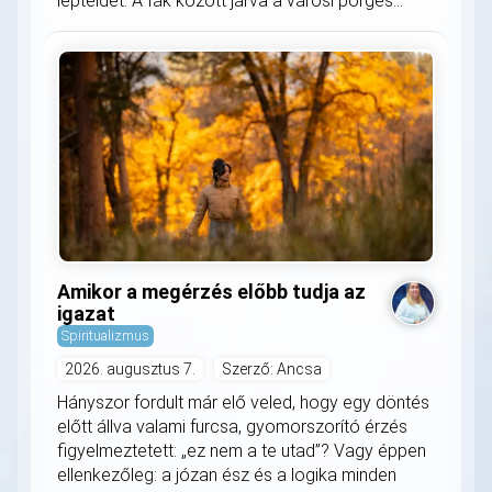
lépteidet. A fák között járva a városi pörgés...
Amikor a megérzés előbb tudja az
igazat
Spiritualizmus
2026. augusztus 7.
Szerző: Ancsa
Hányszor fordult már elő veled, hogy egy döntés
előtt állva valami furcsa, gyomorszorító érzés
figyelmeztetett: „ez nem a te utad”? Vagy éppen
ellenkezőleg: a józan ész és a logika minden