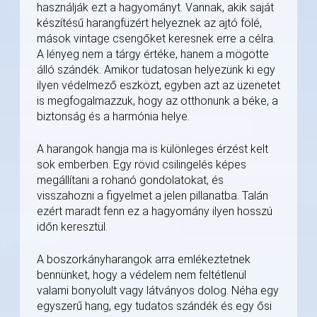
használják ezt a hagyományt. Vannak, akik saját
készítésű harangfüzért helyeznek az ajtó fölé,
mások vintage csengőket keresnek erre a célra.
A lényeg nem a tárgy értéke, hanem a mögötte
álló szándék. Amikor tudatosan helyezünk ki egy
ilyen védelmező eszközt, egyben azt az üzenetet
is megfogalmazzuk, hogy az otthonunk a béke, a
biztonság és a harmónia helye.
A harangok hangja ma is különleges érzést kelt
sok emberben. Egy rövid csilingelés képes
megállítani a rohanó gondolatokat, és
visszahozni a figyelmet a jelen pillanatba. Talán
ezért maradt fenn ez a hagyomány ilyen hosszú
időn keresztül.
A boszorkányharangok arra emlékeztetnek
bennünket, hogy a védelem nem feltétlenül
valami bonyolult vagy látványos dolog. Néha egy
egyszerű hang, egy tudatos szándék és egy ősi