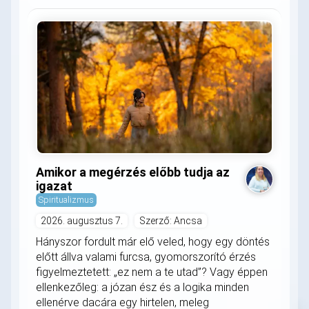
Amikor a megérzés előbb tudja az
igazat
Spiritualizmus
2026. augusztus 7.
Szerző: Ancsa
Hányszor fordult már elő veled, hogy egy döntés
előtt állva valami furcsa, gyomorszorító érzés
figyelmeztetett: „ez nem a te utad”? Vagy éppen
ellenkezőleg: a józan ész és a logika minden
ellenérve dacára egy hirtelen, meleg