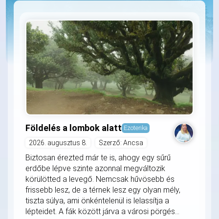
Földelés a lombok alatt
Ezoterika
2026. augusztus 8.
Szerző: Ancsa
Biztosan érezted már te is, ahogy egy sűrű
erdőbe lépve szinte azonnal megváltozik
körülötted a levegő. Nemcsak hűvösebb és
frissebb lesz, de a térnek lesz egy olyan mély,
tiszta súlya, ami önkéntelenül is lelassítja a
lépteidet. A fák között járva a városi pörgés...