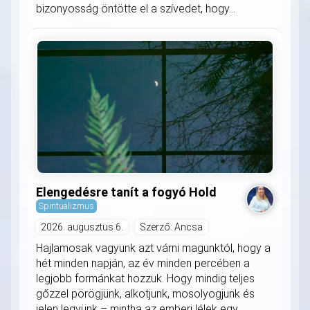
bizonyosság öntötte el a szívedet, hogy...
Elengedésre tanít a fogyó Hold
Spiritualizmus
2026. augusztus 6.
Szerző: Ancsa
Hajlamosak vagyunk azt várni magunktól, hogy a
hét minden napján, az év minden percében a
legjobb formánkat hozzuk. Hogy mindig teljes
gőzzel pörögjünk, alkotjunk, mosolyogjunk és
jelen legyünk – mintha az emberi lélek egy