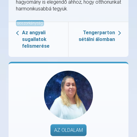
hagyomány is elegendő ahhoz, hogy otthonunkat
harmonikusabbá tegyük.
Boszorkányság
Az angyali
Tengerparton
sugallatok
sétálni álomban
felismerése
AZ OLDALAM