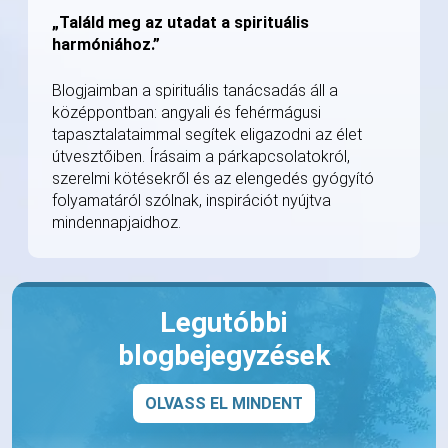
„Találd meg az utadat a spirituális
harmóniához.”
Blogjaimban a spirituális tanácsadás áll a
középpontban: angyali és fehérmágusi
tapasztalataimmal segítek eligazodni az élet
útvesztőiben. Írásaim a párkapcsolatokról,
szerelmi kötésekről és az elengedés gyógyító
folyamatáról szólnak, inspirációt nyújtva
mindennapjaidhoz.
Legutóbbi
blogbejegyzések
OLVASS EL MINDENT