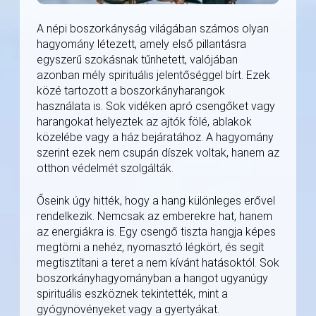
A népi boszorkányság világában számos olyan
hagyomány létezett, amely első pillantásra
egyszerű szokásnak tűnhetett, valójában
azonban mély spirituális jelentőséggel bírt. Ezek
közé tartozott a boszorkányharangok
használata is. Sok vidéken apró csengőket vagy
harangokat helyeztek az ajtók fölé, ablakok
közelébe vagy a ház bejáratához. A hagyomány
szerint ezek nem csupán díszek voltak, hanem az
otthon védelmét szolgálták.
Őseink úgy hitték, hogy a hang különleges erővel
rendelkezik. Nemcsak az emberekre hat, hanem
az energiákra is. Egy csengő tiszta hangja képes
megtörni a nehéz, nyomasztó légkört, és segít
megtisztítani a teret a nem kívánt hatásoktól. Sok
boszorkányhagyományban a hangot ugyanúgy
spirituális eszköznek tekintették, mint a
gyógynövényeket vagy a gyertyákat.