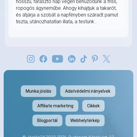
hosszú, fárasztó nap végén behúzódunk a friss,
ropogós ágyneműbe. Ahogy kihajtjuk a takarót,
és átjárja a szobát a napfényben száradt pamut
tiszta, utánozhatatlan illata, a testünk...
Munka jóslás
Adatvédelmi irányelvek
Affiliate marketing
Cikkek
Blogportál
Webhelytérkép